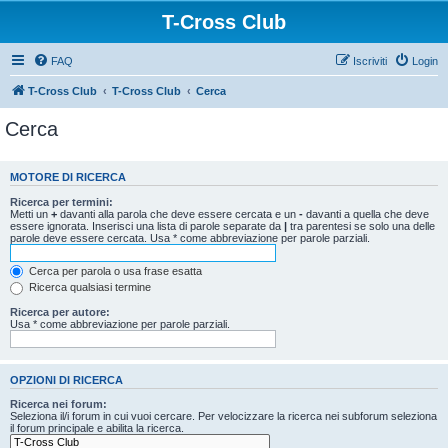
T-Cross Club
FAQ
Iscriviti
Login
T-Cross Club
T-Cross Club
Cerca
Cerca
MOTORE DI RICERCA
Ricerca per termini:
Metti un
+
davanti alla parola che deve essere cercata e un
-
davanti a quella che deve
essere ignorata. Inserisci una lista di parole separate da
|
tra parentesi se solo una delle
parole deve essere cercata. Usa * come abbreviazione per parole parziali.
Cerca per parola o usa frase esatta
Ricerca qualsiasi termine
Ricerca per autore:
Usa * come abbreviazione per parole parziali.
OPZIONI DI RICERCA
Ricerca nei forum:
Seleziona il/i forum in cui vuoi cercare. Per velocizzare la ricerca nei subforum seleziona
il forum principale e abilita la ricerca.