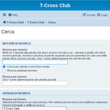
T-Cross Club
FAQ
Iscriviti
Login
T-Cross Club
T-Cross Club
Cerca
Cerca
MOTORE DI RICERCA
Ricerca per termini:
Metti un
+
davanti alla parola che deve essere cercata e un
-
davanti a quella che deve
essere ignorata. Inserisci una lista di parole separate da
|
tra parentesi se solo una delle
parole deve essere cercata. Usa * come abbreviazione per parole parziali.
Cerca per parola o usa frase esatta
Ricerca qualsiasi termine
Ricerca per autore:
Usa * come abbreviazione per parole parziali.
OPZIONI DI RICERCA
Ricerca nei forum:
Seleziona il/i forum in cui vuoi cercare. Per velocizzare la ricerca nei subforum seleziona
il forum principale e abilita la ricerca.