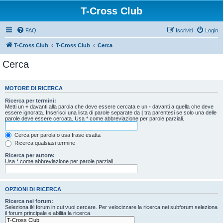
T-Cross Club
FAQ
Iscriviti
Login
T-Cross Club
T-Cross Club
Cerca
Cerca
MOTORE DI RICERCA
Ricerca per termini:
Metti un
+
davanti alla parola che deve essere cercata e un
-
davanti a quella che deve
essere ignorata. Inserisci una lista di parole separate da
|
tra parentesi se solo una delle
parole deve essere cercata. Usa * come abbreviazione per parole parziali.
Cerca per parola o usa frase esatta
Ricerca qualsiasi termine
Ricerca per autore:
Usa * come abbreviazione per parole parziali.
OPZIONI DI RICERCA
Ricerca nei forum:
Seleziona il/i forum in cui vuoi cercare. Per velocizzare la ricerca nei subforum seleziona
il forum principale e abilita la ricerca.