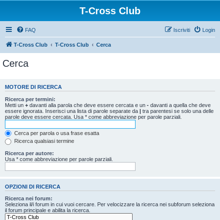
T-Cross Club
FAQ
Iscriviti
Login
T-Cross Club
T-Cross Club
Cerca
Cerca
MOTORE DI RICERCA
Ricerca per termini:
Metti un
+
davanti alla parola che deve essere cercata e un
-
davanti a quella che deve
essere ignorata. Inserisci una lista di parole separate da
|
tra parentesi se solo una delle
parole deve essere cercata. Usa * come abbreviazione per parole parziali.
Cerca per parola o usa frase esatta
Ricerca qualsiasi termine
Ricerca per autore:
Usa * come abbreviazione per parole parziali.
OPZIONI DI RICERCA
Ricerca nei forum:
Seleziona il/i forum in cui vuoi cercare. Per velocizzare la ricerca nei subforum seleziona
il forum principale e abilita la ricerca.