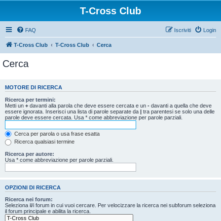
T-Cross Club
FAQ
Iscriviti
Login
T-Cross Club
T-Cross Club
Cerca
Cerca
MOTORE DI RICERCA
Ricerca per termini:
Metti un
+
davanti alla parola che deve essere cercata e un
-
davanti a quella che deve
essere ignorata. Inserisci una lista di parole separate da
|
tra parentesi se solo una delle
parole deve essere cercata. Usa * come abbreviazione per parole parziali.
Cerca per parola o usa frase esatta
Ricerca qualsiasi termine
Ricerca per autore:
Usa * come abbreviazione per parole parziali.
OPZIONI DI RICERCA
Ricerca nei forum:
Seleziona il/i forum in cui vuoi cercare. Per velocizzare la ricerca nei subforum seleziona
il forum principale e abilita la ricerca.