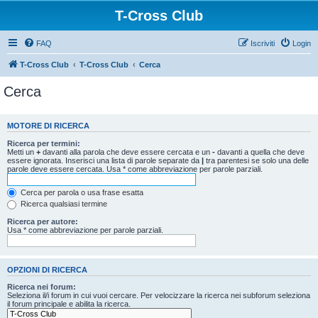
T-Cross Club
FAQ
Iscriviti
Login
T-Cross Club
T-Cross Club
Cerca
Cerca
MOTORE DI RICERCA
Ricerca per termini:
Metti un
+
davanti alla parola che deve essere cercata e un
-
davanti a quella che deve
essere ignorata. Inserisci una lista di parole separate da
|
tra parentesi se solo una delle
parole deve essere cercata. Usa * come abbreviazione per parole parziali.
Cerca per parola o usa frase esatta
Ricerca qualsiasi termine
Ricerca per autore:
Usa * come abbreviazione per parole parziali.
OPZIONI DI RICERCA
Ricerca nei forum:
Seleziona il/i forum in cui vuoi cercare. Per velocizzare la ricerca nei subforum seleziona
il forum principale e abilita la ricerca.