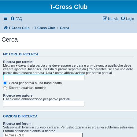
T-Cross Club
FAQ
Iscriviti
Login
T-Cross Club
T-Cross Club
Cerca
Cerca
MOTORE DI RICERCA
Ricerca per termini:
Metti un
+
davanti alla parola che deve essere cercata e un
-
davanti a quella che deve
essere ignorata. Inserisci una lista di parole separate da
|
tra parentesi se solo una delle
parole deve essere cercata. Usa * come abbreviazione per parole parziali.
Cerca per parola o usa frase esatta
Ricerca qualsiasi termine
Ricerca per autore:
Usa * come abbreviazione per parole parziali.
OPZIONI DI RICERCA
Ricerca nei forum:
Seleziona il/i forum in cui vuoi cercare. Per velocizzare la ricerca nei subforum seleziona
il forum principale e abilita la ricerca.