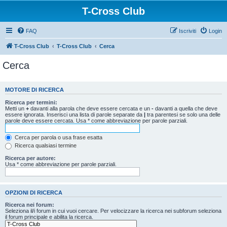
T-Cross Club
FAQ
Iscriviti
Login
T-Cross Club
T-Cross Club
Cerca
Cerca
MOTORE DI RICERCA
Ricerca per termini:
Metti un
+
davanti alla parola che deve essere cercata e un
-
davanti a quella che deve
essere ignorata. Inserisci una lista di parole separate da
|
tra parentesi se solo una delle
parole deve essere cercata. Usa * come abbreviazione per parole parziali.
Cerca per parola o usa frase esatta
Ricerca qualsiasi termine
Ricerca per autore:
Usa * come abbreviazione per parole parziali.
OPZIONI DI RICERCA
Ricerca nei forum:
Seleziona il/i forum in cui vuoi cercare. Per velocizzare la ricerca nei subforum seleziona
il forum principale e abilita la ricerca.