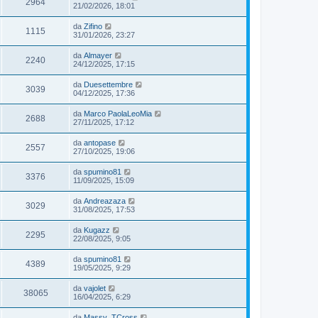
2964
21/02/2026, 18:01
da
Zifino
1115
31/01/2026, 23:27
da
Almayer
2240
24/12/2025, 17:15
da
Duesettembre
3039
04/12/2025, 17:36
da
Marco PaolaLeoMia
2688
27/11/2025, 17:12
da
antopase
2557
27/10/2025, 19:06
da
spumino81
3376
11/09/2025, 15:09
da
Andreazaza
3029
31/08/2025, 17:53
da
Kugazz
2295
22/08/2025, 9:05
da
spumino81
4389
19/05/2025, 9:29
da
vajolet
38065
16/04/2025, 6:29
da
Massy_TCross