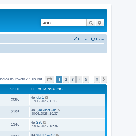
Cerca
Ricerca avanzata
Iscriviti
Login
Pagina
1
di
9
1
2
3
4
5
9
Prossimo
icerca ha trovato 209 risultati
…
VISITE
ULTIMO MESSAGGIO
da
luigi.1
3090
17/05/2026, 11:12
da
JjoeRlineCielo
2195
30/03/2026, 19:37
da
Gir8
1346
23/02/2026, 18:34
da
MarcoG3092