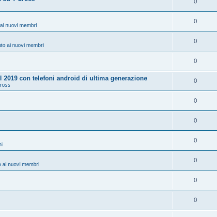
0
0
ai nuovi membri
0
to ai nuovi membri
0
 2019 con telefoni android di ultima generazione
0
Cross
0
0
0
ni
0
 ai nuovi membri
0
0