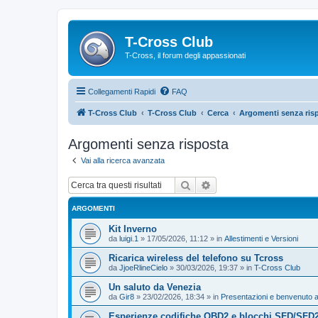
T-Cross Club
T-Cross, il forum degli appassionati
Collegamenti Rapidi
FAQ
T-Cross Club
T-Cross Club
Cerca
Argomenti senza ris
Argomenti senza risposta
Vai alla ricerca avanzata
Cerca
Ricerca avanzata
ARGOMENTI
Kit Inverno
da
luigi.1
»
17/05/2026, 11:12
» in
Allestimenti e Versioni
Ricarica wireless del telefono su Tcross
da
JjoeRlineCielo
»
30/03/2026, 19:37
» in
T-Cross Club
Un saluto da Venezia
da
Gir8
»
23/02/2026, 18:34
» in
Presentazioni e benvenuto a
Esperienze codifiche OBD2 e blocchi SFD/SFD2