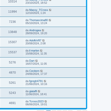
10314
23/10/2024, 18:52
da
Massy_TCross
11994
12/10/2024, 1:24
da
Thomascima80
7236
05/10/2024, 13:24
da
Androgea
13848
28/09/2024, 19:20
da
AdolfoV87
15307
20/08/2024, 2:08
da
il marlon
15537
15/08/2024, 11:35
da
Dart
5276
16/07/2024, 11:05
da
Cecitorn
4870
24/06/2024, 17:37
da
fgregh4791
5261
21/06/2024, 10:16
da
giataffi
5243
11/06/2024, 18:41
da
Tcross2023
4691
06/06/2024, 19:01