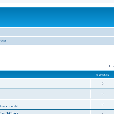
posta
La r
RISPOSTE
0
0
0
i nuovi membri
 su T-Cross