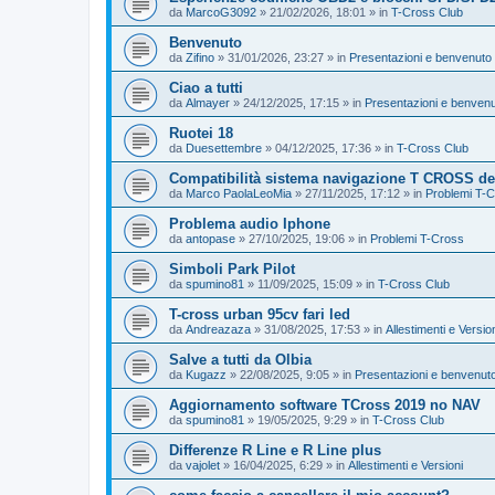
da
MarcoG3092
»
21/02/2026, 18:01
» in
T-Cross Club
Benvenuto
da
Zifino
»
31/01/2026, 23:27
» in
Presentazioni e benvenuto 
Ciao a tutti
da
Almayer
»
24/12/2025, 17:15
» in
Presentazioni e benvenu
Ruotei 18
da
Duesettembre
»
04/12/2025, 17:36
» in
T-Cross Club
Compatibilità sistema navigazione T CROSS del
da
Marco PaolaLeoMia
»
27/11/2025, 17:12
» in
Problemi T-
Problema audio Iphone
da
antopase
»
27/10/2025, 19:06
» in
Problemi T-Cross
Simboli Park Pilot
da
spumino81
»
11/09/2025, 15:09
» in
T-Cross Club
T-cross urban 95cv fari led
da
Andreazaza
»
31/08/2025, 17:53
» in
Allestimenti e Versio
Salve a tutti da Olbia
da
Kugazz
»
22/08/2025, 9:05
» in
Presentazioni e benvenuto
Aggiornamento software TCross 2019 no NAV
da
spumino81
»
19/05/2025, 9:29
» in
T-Cross Club
Differenze R Line e R Line plus
da
vajolet
»
16/04/2025, 6:29
» in
Allestimenti e Versioni