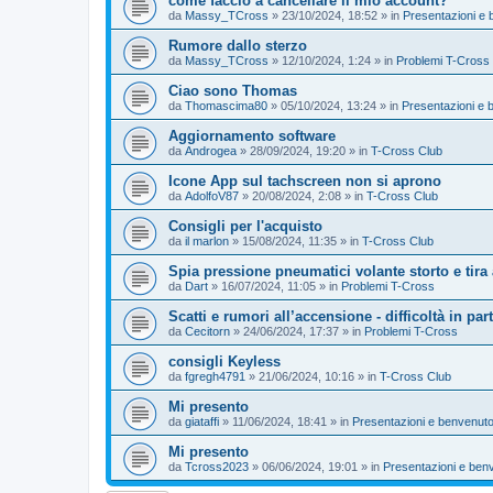
come faccio a cancellare il mio account?
da
Massy_TCross
»
23/10/2024, 18:52
» in
Presentazioni e 
Rumore dallo sterzo
da
Massy_TCross
»
12/10/2024, 1:24
» in
Problemi T-Cross
Ciao sono Thomas
da
Thomascima80
»
05/10/2024, 13:24
» in
Presentazioni e 
Aggiornamento software
da
Androgea
»
28/09/2024, 19:20
» in
T-Cross Club
Icone App sul tachscreen non si aprono
da
AdolfoV87
»
20/08/2024, 2:08
» in
T-Cross Club
Consigli per l'acquisto
da
il marlon
»
15/08/2024, 11:35
» in
T-Cross Club
Spia pressione pneumatici volante storto e tira 
da
Dart
»
16/07/2024, 11:05
» in
Problemi T-Cross
Scatti e rumori all’accensione - difficoltà in par
da
Cecitorn
»
24/06/2024, 17:37
» in
Problemi T-Cross
consigli Keyless
da
fgregh4791
»
21/06/2024, 10:16
» in
T-Cross Club
Mi presento
da
giataffi
»
11/06/2024, 18:41
» in
Presentazioni e benvenuto
Mi presento
da
Tcross2023
»
06/06/2024, 19:01
» in
Presentazioni e ben