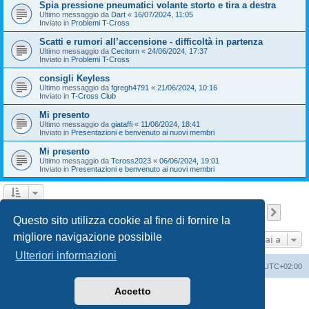
Spia pressione pneumatici volante storto e tira a destra
Ultimo messaggio da
Dart
«
16/07/2024, 11:05
Inviato in
Problemi T-Cross
Scatti e rumori all’accensione - difficoltà in partenza
Ultimo messaggio da
Cecitorn
«
24/06/2024, 17:37
Inviato in
Problemi T-Cross
consigli Keyless
Ultimo messaggio da
fgregh4791
«
21/06/2024, 10:16
Inviato in
T-Cross Club
Mi presento
Ultimo messaggio da
giataffi
«
11/06/2024, 18:41
Inviato in
Presentazioni e benvenuto ai nuovi membri
Mi presento
Ultimo messaggio da
Tcross2023
«
06/06/2024, 19:01
Inviato in
Presentazioni e benvenuto ai nuovi membri
Pagina
1
di
9
1
2
3
4
5
9
Pross
La ricerca ha trovato 209 risultati
…
Questo sito utilizza cookie al fine di fornire la
migliore navigazione possibile
Vai a
Ulteriori informazioni
T-Cross Club
T-Cross Club
Tutti gli orari sono
UTC+02:00
Accetto
Creato da
phpBB
® Forum Software © phpBB Limited
Traduzione Italiana
phpBB-Italia.it