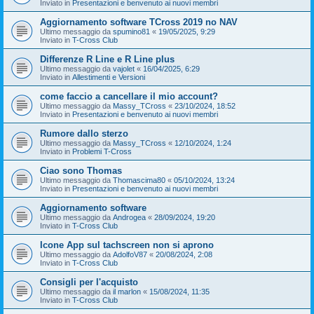
Inviato in
Presentazioni e benvenuto ai nuovi membri
Aggiornamento software TCross 2019 no NAV
Ultimo messaggio da
spumino81
«
19/05/2025, 9:29
Inviato in
T-Cross Club
Differenze R Line e R Line plus
Ultimo messaggio da
vajolet
«
16/04/2025, 6:29
Inviato in
Allestimenti e Versioni
come faccio a cancellare il mio account?
Ultimo messaggio da
Massy_TCross
«
23/10/2024, 18:52
Inviato in
Presentazioni e benvenuto ai nuovi membri
Rumore dallo sterzo
Ultimo messaggio da
Massy_TCross
«
12/10/2024, 1:24
Inviato in
Problemi T-Cross
Ciao sono Thomas
Ultimo messaggio da
Thomascima80
«
05/10/2024, 13:24
Inviato in
Presentazioni e benvenuto ai nuovi membri
Aggiornamento software
Ultimo messaggio da
Androgea
«
28/09/2024, 19:20
Inviato in
T-Cross Club
Icone App sul tachscreen non si aprono
Ultimo messaggio da
AdolfoV87
«
20/08/2024, 2:08
Inviato in
T-Cross Club
Consigli per l'acquisto
Ultimo messaggio da
il marlon
«
15/08/2024, 11:35
Inviato in
T-Cross Club