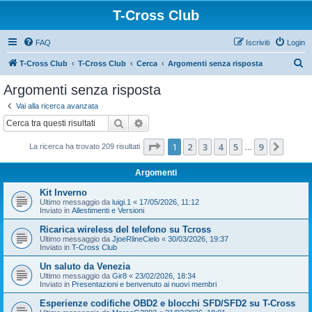
T-Cross Club
FAQ
Iscriviti
Login
C
T-Cross Club
T-Cross Club
Cerca
Argomenti senza risposta
e
Argomenti senza risposta
r
Vai alla ricerca avanzata
c
Cerca
Ricerca avanzata
a
Pagina
1
di
9
1
2
3
4
5
9
Pross
La ricerca ha trovato 209 risultati
…
Argomenti
Kit Inverno
Ultimo messaggio da
luigi.1
«
17/05/2026, 11:12
Inviato in
Allestimenti e Versioni
Ricarica wireless del telefono su Tcross
Ultimo messaggio da
JjoeRlineCielo
«
30/03/2026, 19:37
Inviato in
T-Cross Club
Un saluto da Venezia
Ultimo messaggio da
Gir8
«
23/02/2026, 18:34
Inviato in
Presentazioni e benvenuto ai nuovi membri
Esperienze codifiche OBD2 e blocchi SFD/SFD2 su T-Cross