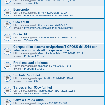
Ultimo messaggio da
MarcoG3092
«
21/02/2026, 18:01
Inviato in
T-Cross Club
Benvenuto
Ultimo messaggio da
Zifino
«
31/01/2026, 23:27
Inviato in
Presentazioni e benvenuto ai nuovi membri
Ciao a tutti
Ultimo messaggio da
Almayer
«
24/12/2025, 17:15
Inviato in
Presentazioni e benvenuto ai nuovi membri
Ruotei 18
Ultimo messaggio da
Duesettembre
«
04/12/2025, 17:36
Inviato in
T-Cross Club
Compatibilità sistema navigazione T CROSS del 2019 con
telefoni android di ultima generazione
Ultimo messaggio da
Marco PaolaLeoMia
«
27/11/2025, 17:12
Inviato in
Problemi T-Cross
Problema audio Iphone
Ultimo messaggio da
antopase
«
27/10/2025, 19:06
Inviato in
Problemi T-Cross
Simboli Park Pilot
Ultimo messaggio da
spumino81
«
11/09/2025, 15:09
Inviato in
T-Cross Club
T-cross urban 95cv fari led
Ultimo messaggio da
Andreazaza
«
31/08/2025, 17:53
Inviato in
Allestimenti e Versioni
Salve a tutti da Olbia
Ultimo messaggio da
Kugazz
«
22/08/2025, 9:05