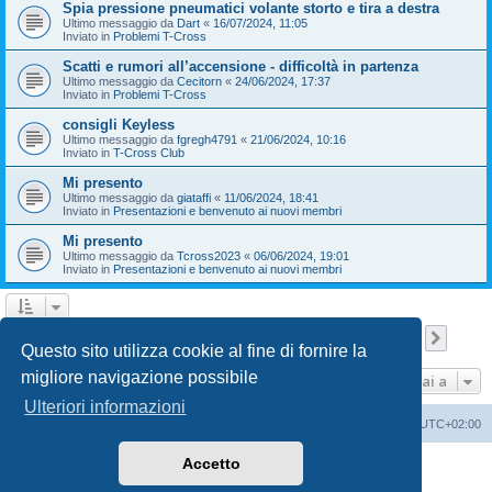
Spia pressione pneumatici volante storto e tira a destra
Ultimo messaggio da
Dart
«
16/07/2024, 11:05
Inviato in
Problemi T-Cross
Scatti e rumori all’accensione - difficoltà in partenza
Ultimo messaggio da
Cecitorn
«
24/06/2024, 17:37
Inviato in
Problemi T-Cross
consigli Keyless
Ultimo messaggio da
fgregh4791
«
21/06/2024, 10:16
Inviato in
T-Cross Club
Mi presento
Ultimo messaggio da
giataffi
«
11/06/2024, 18:41
Inviato in
Presentazioni e benvenuto ai nuovi membri
Mi presento
Ultimo messaggio da
Tcross2023
«
06/06/2024, 19:01
Inviato in
Presentazioni e benvenuto ai nuovi membri
Pagina
1
di
9
1
2
3
4
5
9
Pross
La ricerca ha trovato 209 risultati
…
Questo sito utilizza cookie al fine di fornire la
migliore navigazione possibile
Vai a
Ulteriori informazioni
T-Cross Club
T-Cross Club
Tutti gli orari sono
UTC+02:00
Accetto
Creato da
phpBB
® Forum Software © phpBB Limited
Traduzione Italiana
phpBB-Italia.it