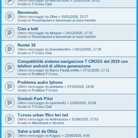
Ultimo messaggio da
MarcoG3092
«
21/02/2026, 18:01
Inviato in
T-Cross Club
Benvenuto
Ultimo messaggio da
Zifino
«
31/01/2026, 23:27
Inviato in
Presentazioni e benvenuto ai nuovi membri
Ciao a tutti
Ultimo messaggio da
Almayer
«
24/12/2025, 17:15
Inviato in
Presentazioni e benvenuto ai nuovi membri
Ruotei 18
Ultimo messaggio da
Duesettembre
«
04/12/2025, 17:36
Inviato in
T-Cross Club
Compatibilità sistema navigazione T CROSS del 2019 con
telefoni android di ultima generazione
Ultimo messaggio da
Marco PaolaLeoMia
«
27/11/2025, 17:12
Inviato in
Problemi T-Cross
Problema audio Iphone
Ultimo messaggio da
antopase
«
27/10/2025, 19:06
Inviato in
Problemi T-Cross
Simboli Park Pilot
Ultimo messaggio da
spumino81
«
11/09/2025, 15:09
Inviato in
T-Cross Club
T-cross urban 95cv fari led
Ultimo messaggio da
Andreazaza
«
31/08/2025, 17:53
Inviato in
Allestimenti e Versioni
Salve a tutti da Olbia
Ultimo messaggio da
Kugazz
«
22/08/2025, 9:05