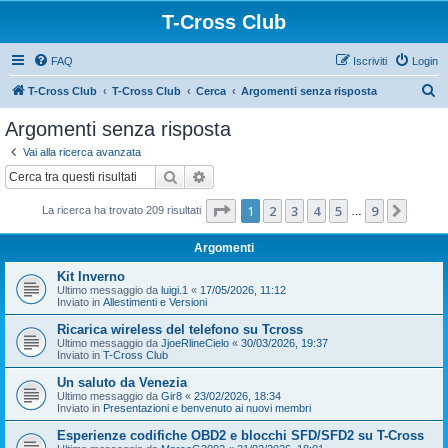
T-Cross Club
FAQ
Iscriviti
Login
C
T-Cross Club
T-Cross Club
Cerca
Argomenti senza risposta
e
Argomenti senza risposta
r
Vai alla ricerca avanzata
c
Cerca
Ricerca avanzata
a
Pagina
1
di
9
1
2
3
4
5
9
Pross
La ricerca ha trovato 209 risultati
…
Argomenti
Kit Inverno
Ultimo messaggio da
luigi.1
«
17/05/2026, 11:12
Inviato in
Allestimenti e Versioni
Ricarica wireless del telefono su Tcross
Ultimo messaggio da
JjoeRlineCielo
«
30/03/2026, 19:37
Inviato in
T-Cross Club
Un saluto da Venezia
Ultimo messaggio da
Gir8
«
23/02/2026, 18:34
Inviato in
Presentazioni e benvenuto ai nuovi membri
Esperienze codifiche OBD2 e blocchi SFD/SFD2 su T-Cross