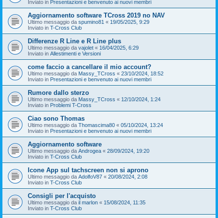
Inviato in
Presentazioni e benvenuto ai nuovi membri
Aggiornamento software TCross 2019 no NAV
Ultimo messaggio da
spumino81
«
19/05/2025, 9:29
Inviato in
T-Cross Club
Differenze R Line e R Line plus
Ultimo messaggio da
vajolet
«
16/04/2025, 6:29
Inviato in
Allestimenti e Versioni
come faccio a cancellare il mio account?
Ultimo messaggio da
Massy_TCross
«
23/10/2024, 18:52
Inviato in
Presentazioni e benvenuto ai nuovi membri
Rumore dallo sterzo
Ultimo messaggio da
Massy_TCross
«
12/10/2024, 1:24
Inviato in
Problemi T-Cross
Ciao sono Thomas
Ultimo messaggio da
Thomascima80
«
05/10/2024, 13:24
Inviato in
Presentazioni e benvenuto ai nuovi membri
Aggiornamento software
Ultimo messaggio da
Androgea
«
28/09/2024, 19:20
Inviato in
T-Cross Club
Icone App sul tachscreen non si aprono
Ultimo messaggio da
AdolfoV87
«
20/08/2024, 2:08
Inviato in
T-Cross Club
Consigli per l'acquisto
Ultimo messaggio da
il marlon
«
15/08/2024, 11:35
Inviato in
T-Cross Club