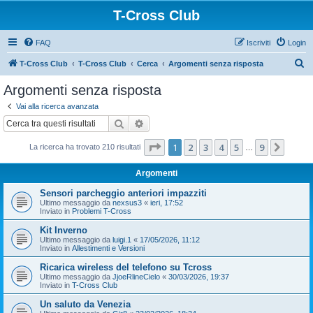
T-Cross Club
FAQ
Iscriviti
Login
C
T-Cross Club
T-Cross Club
Cerca
Argomenti senza risposta
e
Argomenti senza risposta
r
Vai alla ricerca avanzata
c
Cerca
Ricerca avanzata
a
Pagina
1
di
9
1
2
3
4
5
9
Pross
La ricerca ha trovato 210 risultati
…
Argomenti
Sensori parcheggio anteriori impazziti
Ultimo messaggio da
nexsus3
«
ieri, 17:52
Inviato in
Problemi T-Cross
Kit Inverno
Ultimo messaggio da
luigi.1
«
17/05/2026, 11:12
Inviato in
Allestimenti e Versioni
Ricarica wireless del telefono su Tcross
Ultimo messaggio da
JjoeRlineCielo
«
30/03/2026, 19:37
Inviato in
T-Cross Club
Un saluto da Venezia