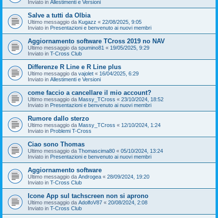
Inviato in
Allestimenti e Versioni
Salve a tutti da Olbia
Ultimo messaggio da
Kugazz
«
22/08/2025, 9:05
Inviato in
Presentazioni e benvenuto ai nuovi membri
Aggiornamento software TCross 2019 no NAV
Ultimo messaggio da
spumino81
«
19/05/2025, 9:29
Inviato in
T-Cross Club
Differenze R Line e R Line plus
Ultimo messaggio da
vajolet
«
16/04/2025, 6:29
Inviato in
Allestimenti e Versioni
come faccio a cancellare il mio account?
Ultimo messaggio da
Massy_TCross
«
23/10/2024, 18:52
Inviato in
Presentazioni e benvenuto ai nuovi membri
Rumore dallo sterzo
Ultimo messaggio da
Massy_TCross
«
12/10/2024, 1:24
Inviato in
Problemi T-Cross
Ciao sono Thomas
Ultimo messaggio da
Thomascima80
«
05/10/2024, 13:24
Inviato in
Presentazioni e benvenuto ai nuovi membri
Aggiornamento software
Ultimo messaggio da
Androgea
«
28/09/2024, 19:20
Inviato in
T-Cross Club
Icone App sul tachscreen non si aprono
Ultimo messaggio da
AdolfoV87
«
20/08/2024, 2:08
Inviato in
T-Cross Club