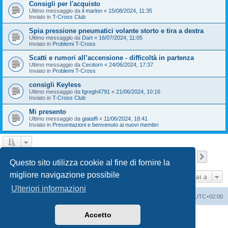
Consigli per l'acquisto
Ultimo messaggio da
il marlon
«
15/08/2024, 11:35
Inviato in
T-Cross Club
Spia pressione pneumatici volante storto e tira a destra
Ultimo messaggio da
Dart
«
16/07/2024, 11:05
Inviato in
Problemi T-Cross
Scatti e rumori all’accensione - difficoltà in partenza
Ultimo messaggio da
Cecitorn
«
24/06/2024, 17:37
Inviato in
Problemi T-Cross
consigli Keyless
Ultimo messaggio da
fgregh4791
«
21/06/2024, 10:16
Inviato in
T-Cross Club
Mi presento
Ultimo messaggio da
giataffi
«
11/06/2024, 18:41
Inviato in
Presentazioni e benvenuto ai nuovi membri
Pagina
1
di
9
1
2
3
4
5
9
Pross
La ricerca ha trovato 210 risultati
…
Questo sito utilizza cookie al fine di fornire la
migliore navigazione possibile
Vai a
Ulteriori informazioni
T-Cross Club
T-Cross Club
Tutti gli orari sono
UTC+02:00
Accetto
Creato da
phpBB
® Forum Software © phpBB Limited
Traduzione Italiana
phpBB-Italia.it