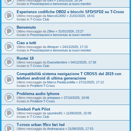
Ultimo messaggio da
Gir8
«
23/02/2026, 18:34
Inviato in
Presentazioni e benvenuto ai nuovi membri
Esperienze codifiche OBD2 e blocchi SFD/SFD2 su T-Cross
Ultimo messaggio da
MarcoG3092
«
21/02/2026, 18:01
Inviato in
T-Cross Club
Benvenuto
Ultimo messaggio da
Zifino
«
31/01/2026, 23:27
Inviato in
Presentazioni e benvenuto ai nuovi membri
Ciao a tutti
Ultimo messaggio da
Almayer
«
24/12/2025, 17:15
Inviato in
Presentazioni e benvenuto ai nuovi membri
Ruotei 18
Ultimo messaggio da
Duesettembre
«
04/12/2025, 17:36
Inviato in
T-Cross Club
Compatibilità sistema navigazione T CROSS del 2019 con
telefoni android di ultima generazione
Ultimo messaggio da
Marco PaolaLeoMia
«
27/11/2025, 17:12
Inviato in
Problemi T-Cross
Problema audio Iphone
Ultimo messaggio da
antopase
«
27/10/2025, 19:06
Inviato in
Problemi T-Cross
Simboli Park Pilot
Ultimo messaggio da
spumino81
«
11/09/2025, 15:09
Inviato in
T-Cross Club
T-cross urban 95cv fari led
Ultimo messaggio da
Andreazaza
«
31/08/2025, 17:53