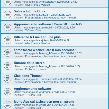
Ultimo messaggio da
Andreazaza
«
31/08/2025, 17:53
Inviato in
Allestimenti e Versioni
Salve a tutti da Olbia
Ultimo messaggio da
Kugazz
«
22/08/2025, 9:05
Inviato in
Presentazioni e benvenuto ai nuovi membri
Aggiornamento software TCross 2019 no NAV
Ultimo messaggio da
spumino81
«
19/05/2025, 9:29
Inviato in
T-Cross Club
Differenze R Line e R Line plus
Ultimo messaggio da
vajolet
«
16/04/2025, 6:29
Inviato in
Allestimenti e Versioni
come faccio a cancellare il mio account?
Ultimo messaggio da
Massy_TCross
«
23/10/2024, 18:52
Inviato in
Presentazioni e benvenuto ai nuovi membri
Rumore dallo sterzo
Ultimo messaggio da
Massy_TCross
«
12/10/2024, 1:24
Inviato in
Problemi T-Cross
Ciao sono Thomas
Ultimo messaggio da
Thomascima80
«
05/10/2024, 13:24
Inviato in
Presentazioni e benvenuto ai nuovi membri
Aggiornamento software
Ultimo messaggio da
Androgea
«
28/09/2024, 19:20
Inviato in
T-Cross Club
Icone App sul tachscreen non si aprono
Ultimo messaggio da
AdolfoV87
«
20/08/2024, 2:08
Inviato in
T-Cross Club