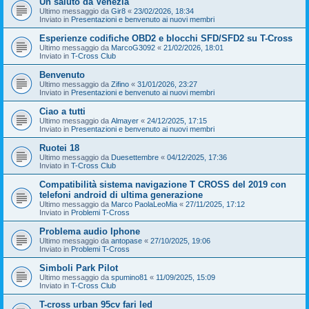
Un saluto da Venezia
Ultimo messaggio da
Gir8
«
23/02/2026, 18:34
Inviato in
Presentazioni e benvenuto ai nuovi membri
Esperienze codifiche OBD2 e blocchi SFD/SFD2 su T-Cross
Ultimo messaggio da
MarcoG3092
«
21/02/2026, 18:01
Inviato in
T-Cross Club
Benvenuto
Ultimo messaggio da
Zifino
«
31/01/2026, 23:27
Inviato in
Presentazioni e benvenuto ai nuovi membri
Ciao a tutti
Ultimo messaggio da
Almayer
«
24/12/2025, 17:15
Inviato in
Presentazioni e benvenuto ai nuovi membri
Ruotei 18
Ultimo messaggio da
Duesettembre
«
04/12/2025, 17:36
Inviato in
T-Cross Club
Compatibilità sistema navigazione T CROSS del 2019 con
telefoni android di ultima generazione
Ultimo messaggio da
Marco PaolaLeoMia
«
27/11/2025, 17:12
Inviato in
Problemi T-Cross
Problema audio Iphone
Ultimo messaggio da
antopase
«
27/10/2025, 19:06
Inviato in
Problemi T-Cross
Simboli Park Pilot
Ultimo messaggio da
spumino81
«
11/09/2025, 15:09
Inviato in
T-Cross Club
T-cross urban 95cv fari led