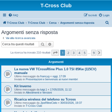
T-Cross Club
FAQ
Iscriviti
Login
C
T-Cross Club
T-Cross Club
Cerca
Argomenti senza risposta
e
Argomenti senza risposta
r
Vai alla ricerca avanzata
c
Cerca
Ricerca avanzata
a
Pagina
1
di
9
1
2
3
4
5
9
Pross
La ricerca ha trovato 210 risultati
…
Argomenti
La nuova VW TCrossRline Plus 1.0 TSI 85Kw (115CV)
manuale
Ultimo messaggio da
francyg
«
oggi, 17:09
Inviato in
Presentazioni e benvenuto ai nuovi membri
Kit Inverno
Ultimo messaggio da
luigi.1
«
17/05/2026, 11:12
Inviato in
Allestimenti e Versioni
Ricarica wireless del telefono su Tcross
Ultimo messaggio da
JjoeRlineCielo
«
30/03/2026, 19:37
Inviato in
T-Cross Club