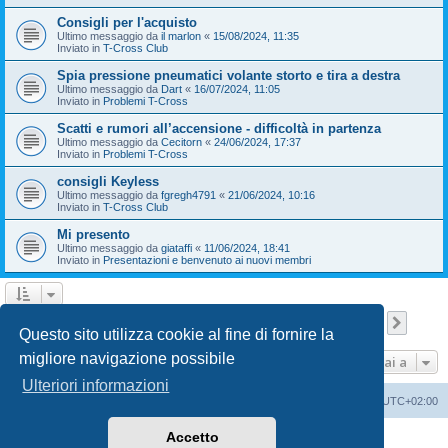
Consigli per l'acquisto
Ultimo messaggio da
il marlon
«
15/08/2024, 11:35
Inviato in
T-Cross Club
Spia pressione pneumatici volante storto e tira a destra
Ultimo messaggio da
Dart
«
16/07/2024, 11:05
Inviato in
Problemi T-Cross
Scatti e rumori all’accensione - difficoltà in partenza
Ultimo messaggio da
Cecitorn
«
24/06/2024, 17:37
Inviato in
Problemi T-Cross
consigli Keyless
Ultimo messaggio da
fgregh4791
«
21/06/2024, 10:16
Inviato in
T-Cross Club
Mi presento
Ultimo messaggio da
giataffi
«
11/06/2024, 18:41
Inviato in
Presentazioni e benvenuto ai nuovi membri
Pagina
1
di
9
1
2
3
4
5
9
Pross
La ricerca ha trovato 210 risultati
…
Questo sito utilizza cookie al fine di fornire la
migliore navigazione possibile
Vai a
Ulteriori informazioni
T-Cross Club
T-Cross Club
Tutti gli orari sono
UTC+02:00
Accetto
Creato da
phpBB
® Forum Software © phpBB Limited