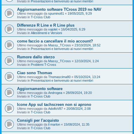
Inviato in
Presentazioni e benvenuto ai nuovi membri
Aggiornamento software TCross 2019 no NAV
Ultimo messaggio da
spumino81
«
19/05/2025, 9:29
Inviato in
T-Cross Club
Differenze R Line e R Line plus
Ultimo messaggio da
vajolet
«
16/04/2025, 6:29
Inviato in
Allestimenti e Versioni
come faccio a cancellare il mio account?
Ultimo messaggio da
Massy_TCross
«
23/10/2024, 18:52
Inviato in
Presentazioni e benvenuto ai nuovi membri
Rumore dallo sterzo
Ultimo messaggio da
Massy_TCross
«
12/10/2024, 1:24
Inviato in
Problemi T-Cross
Ciao sono Thomas
Ultimo messaggio da
Thomascima80
«
05/10/2024, 13:24
Inviato in
Presentazioni e benvenuto ai nuovi membri
Aggiornamento software
Ultimo messaggio da
Androgea
«
28/09/2024, 19:20
Inviato in
T-Cross Club
Icone App sul tachscreen non si aprono
Ultimo messaggio da
AdolfoV87
«
20/08/2024, 2:08
Inviato in
T-Cross Club
Consigli per l'acquisto
Ultimo messaggio da
il marlon
«
15/08/2024, 11:35
Inviato in
T-Cross Club