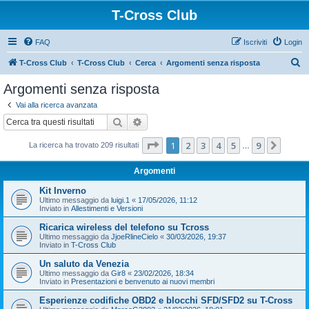
T-Cross Club
FAQ
Iscriviti
Login
C
T-Cross Club
T-Cross Club
Cerca
Argomenti senza risposta
e
Argomenti senza risposta
r
Vai alla ricerca avanzata
c
Cerca
Ricerca avanzata
a
Pagina
1
di
9
1
2
3
4
5
9
Pross
La ricerca ha trovato 209 risultati
…
Argomenti
Kit Inverno
Ultimo messaggio da
luigi.1
«
17/05/2026, 11:12
Inviato in
Allestimenti e Versioni
Ricarica wireless del telefono su Tcross
Ultimo messaggio da
JjoeRlineCielo
«
30/03/2026, 19:37
Inviato in
T-Cross Club
Un saluto da Venezia
Ultimo messaggio da
Gir8
«
23/02/2026, 18:34
Inviato in
Presentazioni e benvenuto ai nuovi membri
Esperienze codifiche OBD2 e blocchi SFD/SFD2 su T-Cross