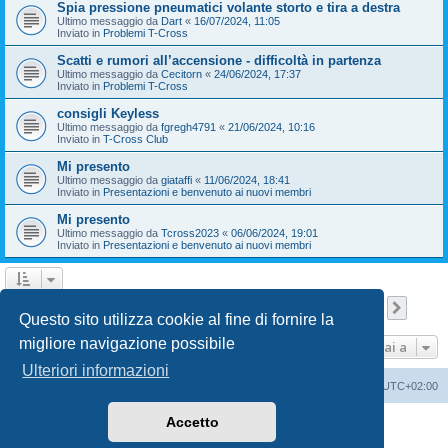
Spia pressione pneumatici volante storto e tira a destra
Ultimo messaggio da
Dart
«
16/07/2024, 11:05
Inviato in
Problemi T-Cross
Scatti e rumori all’accensione - difficoltà in partenza
Ultimo messaggio da
Cecitorn
«
24/06/2024, 17:37
Inviato in
Problemi T-Cross
consigli Keyless
Ultimo messaggio da
fgregh4791
«
21/06/2024, 10:16
Inviato in
T-Cross Club
Mi presento
Ultimo messaggio da
giataffi
«
11/06/2024, 18:41
Inviato in
Presentazioni e benvenuto ai nuovi membri
Mi presento
Ultimo messaggio da
Tcross2023
«
06/06/2024, 19:01
Inviato in
Presentazioni e benvenuto ai nuovi membri
Pagina
1
di
9
1
2
3
4
5
9
Pross
La ricerca ha trovato 209 risultati
…
Questo sito utilizza cookie al fine di fornire la
migliore navigazione possibile
Vai a
Ulteriori informazioni
T-Cross Club
T-Cross Club
Tutti gli orari sono
UTC+02:00
Accetto
Creato da
phpBB
® Forum Software © phpBB Limited
Traduzione Italiana
phpBB-Italia.it