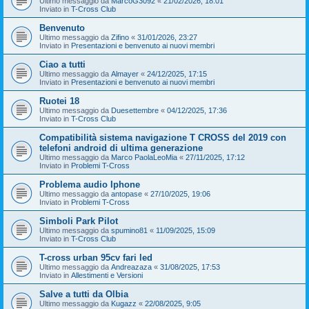
Ultimo messaggio da
MarcoG3092
«
21/02/2026, 18:01
Inviato in
T-Cross Club
Benvenuto
Ultimo messaggio da
Zifino
«
31/01/2026, 23:27
Inviato in
Presentazioni e benvenuto ai nuovi membri
Ciao a tutti
Ultimo messaggio da
Almayer
«
24/12/2025, 17:15
Inviato in
Presentazioni e benvenuto ai nuovi membri
Ruotei 18
Ultimo messaggio da
Duesettembre
«
04/12/2025, 17:36
Inviato in
T-Cross Club
Compatibilità sistema navigazione T CROSS del 2019 con
telefoni android di ultima generazione
Ultimo messaggio da
Marco PaolaLeoMia
«
27/11/2025, 17:12
Inviato in
Problemi T-Cross
Problema audio Iphone
Ultimo messaggio da
antopase
«
27/10/2025, 19:06
Inviato in
Problemi T-Cross
Simboli Park Pilot
Ultimo messaggio da
spumino81
«
11/09/2025, 15:09
Inviato in
T-Cross Club
T-cross urban 95cv fari led
Ultimo messaggio da
Andreazaza
«
31/08/2025, 17:53
Inviato in
Allestimenti e Versioni
Salve a tutti da Olbia
Ultimo messaggio da
Kugazz
«
22/08/2025, 9:05