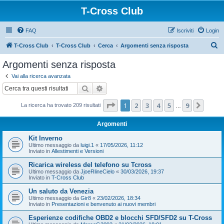
T-Cross Club
FAQ
Iscriviti
Login
C
T-Cross Club
T-Cross Club
Cerca
Argomenti senza risposta
e
Argomenti senza risposta
r
Vai alla ricerca avanzata
c
Cerca
Ricerca avanzata
a
Pagina
1
di
9
1
2
3
4
5
9
Pross
La ricerca ha trovato 209 risultati
…
Argomenti
Kit Inverno
Ultimo messaggio da
luigi.1
«
17/05/2026, 11:12
Inviato in
Allestimenti e Versioni
Ricarica wireless del telefono su Tcross
Ultimo messaggio da
JjoeRlineCielo
«
30/03/2026, 19:37
Inviato in
T-Cross Club
Un saluto da Venezia
Ultimo messaggio da
Gir8
«
23/02/2026, 18:34
Inviato in
Presentazioni e benvenuto ai nuovi membri
Esperienze codifiche OBD2 e blocchi SFD/SFD2 su T-Cross