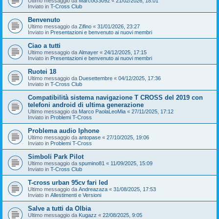
Ultimo messaggio da
MarcoG3092
«
21/02/2026, 18:01
Inviato in
T-Cross Club
Benvenuto
Ultimo messaggio da
Zifino
«
31/01/2026, 23:27
Inviato in
Presentazioni e benvenuto ai nuovi membri
Ciao a tutti
Ultimo messaggio da
Almayer
«
24/12/2025, 17:15
Inviato in
Presentazioni e benvenuto ai nuovi membri
Ruotei 18
Ultimo messaggio da
Duesettembre
«
04/12/2025, 17:36
Inviato in
T-Cross Club
Compatibilità sistema navigazione T CROSS del 2019 con
telefoni android di ultima generazione
Ultimo messaggio da
Marco PaolaLeoMia
«
27/11/2025, 17:12
Inviato in
Problemi T-Cross
Problema audio Iphone
Ultimo messaggio da
antopase
«
27/10/2025, 19:06
Inviato in
Problemi T-Cross
Simboli Park Pilot
Ultimo messaggio da
spumino81
«
11/09/2025, 15:09
Inviato in
T-Cross Club
T-cross urban 95cv fari led
Ultimo messaggio da
Andreazaza
«
31/08/2025, 17:53
Inviato in
Allestimenti e Versioni
Salve a tutti da Olbia
Ultimo messaggio da
Kugazz
«
22/08/2025, 9:05