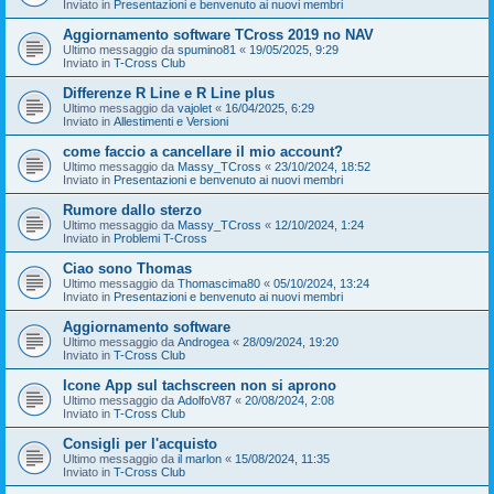
Inviato in
Presentazioni e benvenuto ai nuovi membri
Aggiornamento software TCross 2019 no NAV
Ultimo messaggio da
spumino81
«
19/05/2025, 9:29
Inviato in
T-Cross Club
Differenze R Line e R Line plus
Ultimo messaggio da
vajolet
«
16/04/2025, 6:29
Inviato in
Allestimenti e Versioni
come faccio a cancellare il mio account?
Ultimo messaggio da
Massy_TCross
«
23/10/2024, 18:52
Inviato in
Presentazioni e benvenuto ai nuovi membri
Rumore dallo sterzo
Ultimo messaggio da
Massy_TCross
«
12/10/2024, 1:24
Inviato in
Problemi T-Cross
Ciao sono Thomas
Ultimo messaggio da
Thomascima80
«
05/10/2024, 13:24
Inviato in
Presentazioni e benvenuto ai nuovi membri
Aggiornamento software
Ultimo messaggio da
Androgea
«
28/09/2024, 19:20
Inviato in
T-Cross Club
Icone App sul tachscreen non si aprono
Ultimo messaggio da
AdolfoV87
«
20/08/2024, 2:08
Inviato in
T-Cross Club
Consigli per l'acquisto
Ultimo messaggio da
il marlon
«
15/08/2024, 11:35
Inviato in
T-Cross Club