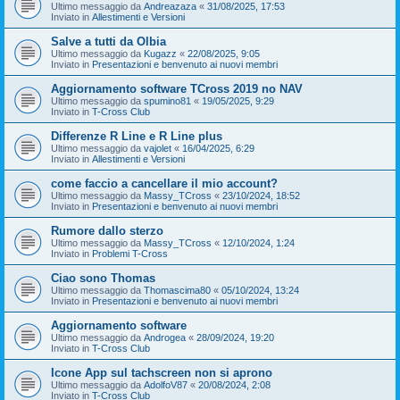
Ultimo messaggio da
Andreazaza
«
31/08/2025, 17:53
Inviato in
Allestimenti e Versioni
Salve a tutti da Olbia
Ultimo messaggio da
Kugazz
«
22/08/2025, 9:05
Inviato in
Presentazioni e benvenuto ai nuovi membri
Aggiornamento software TCross 2019 no NAV
Ultimo messaggio da
spumino81
«
19/05/2025, 9:29
Inviato in
T-Cross Club
Differenze R Line e R Line plus
Ultimo messaggio da
vajolet
«
16/04/2025, 6:29
Inviato in
Allestimenti e Versioni
come faccio a cancellare il mio account?
Ultimo messaggio da
Massy_TCross
«
23/10/2024, 18:52
Inviato in
Presentazioni e benvenuto ai nuovi membri
Rumore dallo sterzo
Ultimo messaggio da
Massy_TCross
«
12/10/2024, 1:24
Inviato in
Problemi T-Cross
Ciao sono Thomas
Ultimo messaggio da
Thomascima80
«
05/10/2024, 13:24
Inviato in
Presentazioni e benvenuto ai nuovi membri
Aggiornamento software
Ultimo messaggio da
Androgea
«
28/09/2024, 19:20
Inviato in
T-Cross Club
Icone App sul tachscreen non si aprono
Ultimo messaggio da
AdolfoV87
«
20/08/2024, 2:08
Inviato in
T-Cross Club