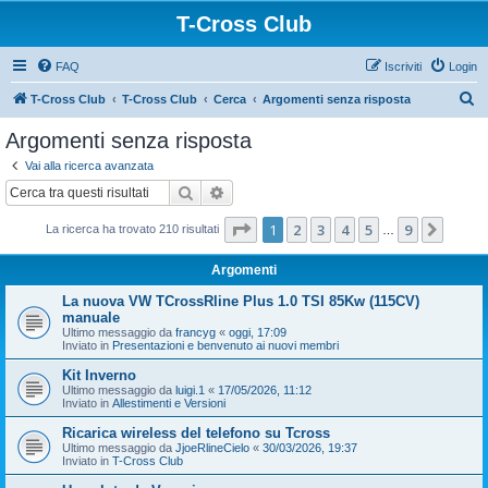
T-Cross Club
FAQ
Iscriviti
Login
C
T-Cross Club
T-Cross Club
Cerca
Argomenti senza risposta
e
Argomenti senza risposta
r
Vai alla ricerca avanzata
c
Cerca
Ricerca avanzata
a
Pagina
1
di
9
1
2
3
4
5
9
Pross
La ricerca ha trovato 210 risultati
…
Argomenti
La nuova VW TCrossRline Plus 1.0 TSI 85Kw (115CV)
manuale
Ultimo messaggio da
francyg
«
oggi, 17:09
Inviato in
Presentazioni e benvenuto ai nuovi membri
Kit Inverno
Ultimo messaggio da
luigi.1
«
17/05/2026, 11:12
Inviato in
Allestimenti e Versioni
Ricarica wireless del telefono su Tcross
Ultimo messaggio da
JjoeRlineCielo
«
30/03/2026, 19:37
Inviato in
T-Cross Club