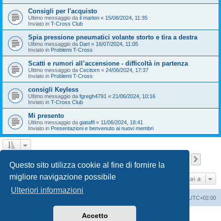
Consigli per l'acquisto
Ultimo messaggio da
il marlon
«
15/08/2024, 11:35
Inviato in
T-Cross Club
Spia pressione pneumatici volante storto e tira a destra
Ultimo messaggio da
Dart
«
16/07/2024, 11:05
Inviato in
Problemi T-Cross
Scatti e rumori all’accensione - difficoltà in partenza
Ultimo messaggio da
Cecitorn
«
24/06/2024, 17:37
Inviato in
Problemi T-Cross
consigli Keyless
Ultimo messaggio da
fgregh4791
«
21/06/2024, 10:16
Inviato in
T-Cross Club
Mi presento
Ultimo messaggio da
giataffi
«
11/06/2024, 18:41
Inviato in
Presentazioni e benvenuto ai nuovi membri
Pagina
1
di
9
1
2
3
4
5
9
Pross
La ricerca ha trovato 210 risultati
…
Questo sito utilizza cookie al fine di fornire la
migliore navigazione possibile
Vai a
Ulteriori informazioni
T-Cross Club
T-Cross Club
Tutti gli orari sono
UTC+02:00
Accetto
Creato da
phpBB
® Forum Software © phpBB Limited