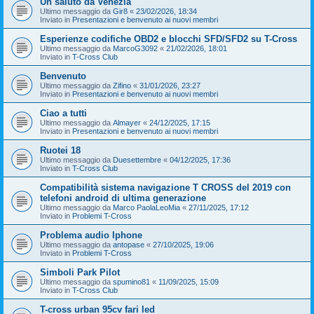
Un saluto da Venezia
Ultimo messaggio da
Gir8
«
23/02/2026, 18:34
Inviato in
Presentazioni e benvenuto ai nuovi membri
Esperienze codifiche OBD2 e blocchi SFD/SFD2 su T-Cross
Ultimo messaggio da
MarcoG3092
«
21/02/2026, 18:01
Inviato in
T-Cross Club
Benvenuto
Ultimo messaggio da
Zifino
«
31/01/2026, 23:27
Inviato in
Presentazioni e benvenuto ai nuovi membri
Ciao a tutti
Ultimo messaggio da
Almayer
«
24/12/2025, 17:15
Inviato in
Presentazioni e benvenuto ai nuovi membri
Ruotei 18
Ultimo messaggio da
Duesettembre
«
04/12/2025, 17:36
Inviato in
T-Cross Club
Compatibilità sistema navigazione T CROSS del 2019 con
telefoni android di ultima generazione
Ultimo messaggio da
Marco PaolaLeoMia
«
27/11/2025, 17:12
Inviato in
Problemi T-Cross
Problema audio Iphone
Ultimo messaggio da
antopase
«
27/10/2025, 19:06
Inviato in
Problemi T-Cross
Simboli Park Pilot
Ultimo messaggio da
spumino81
«
11/09/2025, 15:09
Inviato in
T-Cross Club
T-cross urban 95cv fari led