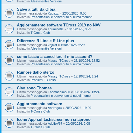
Inviato in
Allestimenti e Versioni
Salve a tutti da Olbia
Ultimo messaggio da
Kugazz
«
22/08/2025, 9:05
Inviato in
Presentazioni e benvenuto ai nuovi membri
Aggiornamento software TCross 2019 no NAV
Ultimo messaggio da
spumino81
«
19/05/2025, 9:29
Inviato in
T-Cross Club
Differenze R Line e R Line plus
Ultimo messaggio da
vajolet
«
16/04/2025, 6:29
Inviato in
Allestimenti e Versioni
come faccio a cancellare il mio account?
Ultimo messaggio da
Massy_TCross
«
23/10/2024, 18:52
Inviato in
Presentazioni e benvenuto ai nuovi membri
Rumore dallo sterzo
Ultimo messaggio da
Massy_TCross
«
12/10/2024, 1:24
Inviato in
Problemi T-Cross
Ciao sono Thomas
Ultimo messaggio da
Thomascima80
«
05/10/2024, 13:24
Inviato in
Presentazioni e benvenuto ai nuovi membri
Aggiornamento software
Ultimo messaggio da
Androgea
«
28/09/2024, 19:20
Inviato in
T-Cross Club
Icone App sul tachscreen non si aprono
Ultimo messaggio da
AdolfoV87
«
20/08/2024, 2:08
Inviato in
T-Cross Club