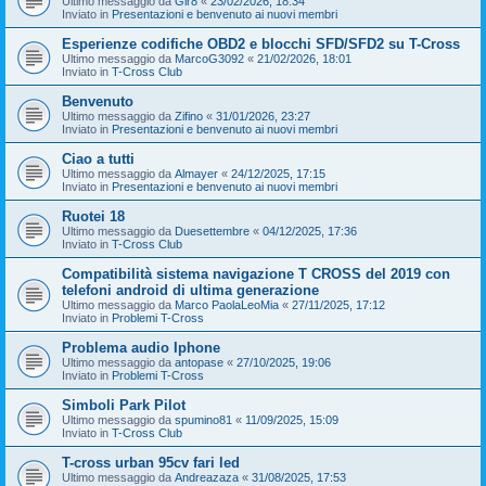
Ultimo messaggio da
Gir8
«
23/02/2026, 18:34
Inviato in
Presentazioni e benvenuto ai nuovi membri
Esperienze codifiche OBD2 e blocchi SFD/SFD2 su T-Cross
Ultimo messaggio da
MarcoG3092
«
21/02/2026, 18:01
Inviato in
T-Cross Club
Benvenuto
Ultimo messaggio da
Zifino
«
31/01/2026, 23:27
Inviato in
Presentazioni e benvenuto ai nuovi membri
Ciao a tutti
Ultimo messaggio da
Almayer
«
24/12/2025, 17:15
Inviato in
Presentazioni e benvenuto ai nuovi membri
Ruotei 18
Ultimo messaggio da
Duesettembre
«
04/12/2025, 17:36
Inviato in
T-Cross Club
Compatibilità sistema navigazione T CROSS del 2019 con
telefoni android di ultima generazione
Ultimo messaggio da
Marco PaolaLeoMia
«
27/11/2025, 17:12
Inviato in
Problemi T-Cross
Problema audio Iphone
Ultimo messaggio da
antopase
«
27/10/2025, 19:06
Inviato in
Problemi T-Cross
Simboli Park Pilot
Ultimo messaggio da
spumino81
«
11/09/2025, 15:09
Inviato in
T-Cross Club
T-cross urban 95cv fari led
Ultimo messaggio da
Andreazaza
«
31/08/2025, 17:53