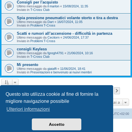
Consigli per l'acquisto
Ultimo messaggio da
il marlon
«
15/08/2024, 11:35
Inviato in
T-Cross Club
Spia pressione pneumatici volante storto e tira a destra
Ultimo messaggio da
Dart
«
16/07/2024, 11:05
Inviato in
Problemi T-Cross
Scatti e rumori all’accensione - difficoltà in partenza
Ultimo messaggio da
Cecitorn
«
24/06/2024, 17:37
Inviato in
Problemi T-Cross
consigli Keyless
Ultimo messaggio da
fgregh4791
«
21/06/2024, 10:16
Inviato in
T-Cross Club
Mi presento
Ultimo messaggio da
giataffi
«
11/06/2024, 18:41
Inviato in
Presentazioni e benvenuto ai nuovi membri
Pagina
1
di
9
1
2
3
4
5
9
Pross
La ricerca ha trovato 210 risultati
…
Questo sito utilizza cookie al fine di fornire la
migliore navigazione possibile
Vai a
Ulteriori informazioni
T-Cross Club
T-Cross Club
Tutti gli orari sono
UTC+02:00
Accetto
Creato da
phpBB
® Forum Software © phpBB Limited
Traduzione Italiana
phpBB-Italia.it