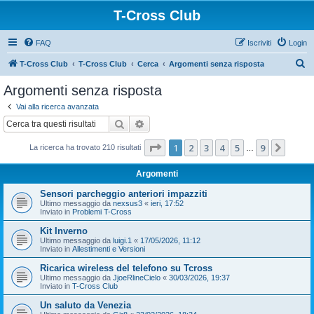
T-Cross Club
FAQ
Iscriviti
Login
C
T-Cross Club
T-Cross Club
Cerca
Argomenti senza risposta
e
Argomenti senza risposta
r
Vai alla ricerca avanzata
c
Cerca
Ricerca avanzata
a
Pagina
1
di
9
1
2
3
4
5
9
Pross
La ricerca ha trovato 210 risultati
…
Argomenti
Sensori parcheggio anteriori impazziti
Ultimo messaggio da
nexsus3
«
ieri, 17:52
Inviato in
Problemi T-Cross
Kit Inverno
Ultimo messaggio da
luigi.1
«
17/05/2026, 11:12
Inviato in
Allestimenti e Versioni
Ricarica wireless del telefono su Tcross
Ultimo messaggio da
JjoeRlineCielo
«
30/03/2026, 19:37
Inviato in
T-Cross Club
Un saluto da Venezia