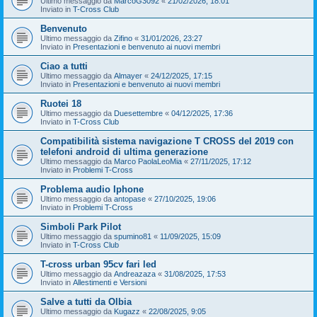
Ultimo messaggio da
MarcoG3092
«
21/02/2026, 18:01
Inviato in
T-Cross Club
Benvenuto
Ultimo messaggio da
Zifino
«
31/01/2026, 23:27
Inviato in
Presentazioni e benvenuto ai nuovi membri
Ciao a tutti
Ultimo messaggio da
Almayer
«
24/12/2025, 17:15
Inviato in
Presentazioni e benvenuto ai nuovi membri
Ruotei 18
Ultimo messaggio da
Duesettembre
«
04/12/2025, 17:36
Inviato in
T-Cross Club
Compatibilità sistema navigazione T CROSS del 2019 con
telefoni android di ultima generazione
Ultimo messaggio da
Marco PaolaLeoMia
«
27/11/2025, 17:12
Inviato in
Problemi T-Cross
Problema audio Iphone
Ultimo messaggio da
antopase
«
27/10/2025, 19:06
Inviato in
Problemi T-Cross
Simboli Park Pilot
Ultimo messaggio da
spumino81
«
11/09/2025, 15:09
Inviato in
T-Cross Club
T-cross urban 95cv fari led
Ultimo messaggio da
Andreazaza
«
31/08/2025, 17:53
Inviato in
Allestimenti e Versioni
Salve a tutti da Olbia
Ultimo messaggio da
Kugazz
«
22/08/2025, 9:05