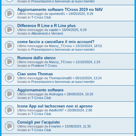
Inviato in
Presentazioni e benvenuto ai nuovi membri
Aggiornamento software TCross 2019 no NAV
Ultimo messaggio da
spumino81
«
19/05/2025, 9:29
Inviato in
T-Cross Club
Differenze R Line e R Line plus
Ultimo messaggio da
vajolet
«
16/04/2025, 6:29
Inviato in
Allestimenti e Versioni
come faccio a cancellare il mio account?
Ultimo messaggio da
Massy_TCross
«
23/10/2024, 18:52
Inviato in
Presentazioni e benvenuto ai nuovi membri
Rumore dallo sterzo
Ultimo messaggio da
Massy_TCross
«
12/10/2024, 1:24
Inviato in
Problemi T-Cross
Ciao sono Thomas
Ultimo messaggio da
Thomascima80
«
05/10/2024, 13:24
Inviato in
Presentazioni e benvenuto ai nuovi membri
Aggiornamento software
Ultimo messaggio da
Androgea
«
28/09/2024, 19:20
Inviato in
T-Cross Club
Icone App sul tachscreen non si aprono
Ultimo messaggio da
AdolfoV87
«
20/08/2024, 2:08
Inviato in
T-Cross Club
Consigli per l'acquisto
Ultimo messaggio da
il marlon
«
15/08/2024, 11:35
Inviato in
T-Cross Club