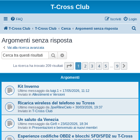
T-Cross Club
FAQ
Iscriviti
Login
C
T-Cross Club
T-Cross Club
Cerca
Argomenti senza risposta
e
Argomenti senza risposta
r
Vai alla ricerca avanzata
c
Cerca
Ricerca avanzata
a
Pagina
1
di
9
1
2
3
4
5
9
Pross
La ricerca ha trovato 209 risultati
…
Argomenti
Kit Inverno
Ultimo messaggio da
luigi.1
«
17/05/2026, 11:12
Inviato in
Allestimenti e Versioni
Ricarica wireless del telefono su Tcross
Ultimo messaggio da
JjoeRlineCielo
«
30/03/2026, 19:37
Inviato in
T-Cross Club
Un saluto da Venezia
Ultimo messaggio da
Gir8
«
23/02/2026, 18:34
Inviato in
Presentazioni e benvenuto ai nuovi membri
Esperienze codifiche OBD2 e blocchi SFD/SFD2 su T-Cross