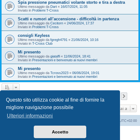
Spia pressione pneumatici volante storto e tira a destra
Ultimo messaggio da
Dart
«
16/07/2024, 11:05
Inviato in
Problemi T-Cross
Scatti e rumori all’accensione - difficoltà in partenza
Ultimo messaggio da
Cecitorn
«
24/06/2024, 17:37
Inviato in
Problemi T-Cross
consigli Keyless
Ultimo messaggio da
fgregh4791
«
21/06/2024, 10:16
Inviato in
T-Cross Club
Mi presento
Ultimo messaggio da
giataffi
«
11/06/2024, 18:41
Inviato in
Presentazioni e benvenuto ai nuovi membri
Mi presento
Ultimo messaggio da
Tcross2023
«
06/06/2024, 19:01
Inviato in
Presentazioni e benvenuto ai nuovi membri
Pagina
1
di
9
1
2
3
4
5
9
Pross
La ricerca ha trovato 209 risultati
…
Questo sito utilizza cookie al fine di fornire la
migliore navigazione possibile
Vai a
Ulteriori informazioni
T-Cross Club
T-Cross Club
Tutti gli orari sono
UTC+02:00
Accetto
Creato da
phpBB
® Forum Software © phpBB Limited
Traduzione Italiana
phpBB-Italia.it