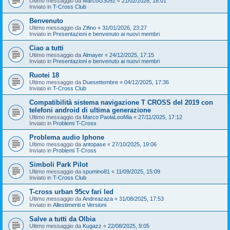
Ultimo messaggio da
MarcoG3092
«
21/02/2026, 18:01
Inviato in
T-Cross Club
Benvenuto
Ultimo messaggio da
Zifino
«
31/01/2026, 23:27
Inviato in
Presentazioni e benvenuto ai nuovi membri
Ciao a tutti
Ultimo messaggio da
Almayer
«
24/12/2025, 17:15
Inviato in
Presentazioni e benvenuto ai nuovi membri
Ruotei 18
Ultimo messaggio da
Duesettembre
«
04/12/2025, 17:36
Inviato in
T-Cross Club
Compatibilità sistema navigazione T CROSS del 2019 con
telefoni android di ultima generazione
Ultimo messaggio da
Marco PaolaLeoMia
«
27/11/2025, 17:12
Inviato in
Problemi T-Cross
Problema audio Iphone
Ultimo messaggio da
antopase
«
27/10/2025, 19:06
Inviato in
Problemi T-Cross
Simboli Park Pilot
Ultimo messaggio da
spumino81
«
11/09/2025, 15:09
Inviato in
T-Cross Club
T-cross urban 95cv fari led
Ultimo messaggio da
Andreazaza
«
31/08/2025, 17:53
Inviato in
Allestimenti e Versioni
Salve a tutti da Olbia
Ultimo messaggio da
Kugazz
«
22/08/2025, 9:05