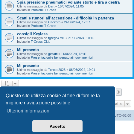
Spia pressione pneumatici volante storto e tira a destra
Ultimo messaggio da
Dart
«
16/07/2024, 11:05
Inviato in
Problemi T-Cross
Scatti e rumori all’accensione - difficoltà in partenza
Ultimo messaggio da
Cecitorn
«
24/06/2024, 17:37
Inviato in
Problemi T-Cross
consigli Keyless
Ultimo messaggio da
fgregh4791
«
21/06/2024, 10:16
Inviato in
T-Cross Club
Mi presento
Ultimo messaggio da
giataffi
«
11/06/2024, 18:41
Inviato in
Presentazioni e benvenuto ai nuovi membri
Mi presento
Ultimo messaggio da
Tcross2023
«
06/06/2024, 19:01
Inviato in
Presentazioni e benvenuto ai nuovi membri
Pagina
1
di
9
1
2
3
4
5
9
Pross
La ricerca ha trovato 209 risultati
…
Questo sito utilizza cookie al fine di fornire la
migliore navigazione possibile
Vai a
Ulteriori informazioni
T-Cross Club
T-Cross Club
Tutti gli orari sono
UTC+02:00
Accetto
Creato da
phpBB
® Forum Software © phpBB Limited
Traduzione Italiana
phpBB-Italia.it