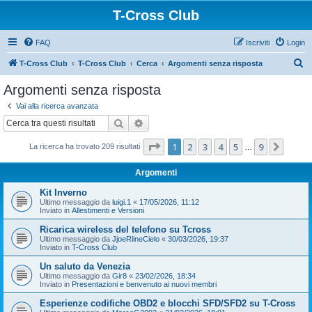
T-Cross Club
FAQ
Iscriviti
Login
C
T-Cross Club
T-Cross Club
Cerca
Argomenti senza risposta
e
Argomenti senza risposta
r
Vai alla ricerca avanzata
c
Cerca
Ricerca avanzata
a
Pagina
1
di
9
1
2
3
4
5
9
Pross
La ricerca ha trovato 209 risultati
…
Argomenti
Kit Inverno
Ultimo messaggio da
luigi.1
«
17/05/2026, 11:12
Inviato in
Allestimenti e Versioni
Ricarica wireless del telefono su Tcross
Ultimo messaggio da
JjoeRlineCielo
«
30/03/2026, 19:37
Inviato in
T-Cross Club
Un saluto da Venezia
Ultimo messaggio da
Gir8
«
23/02/2026, 18:34
Inviato in
Presentazioni e benvenuto ai nuovi membri
Esperienze codifiche OBD2 e blocchi SFD/SFD2 su T-Cross