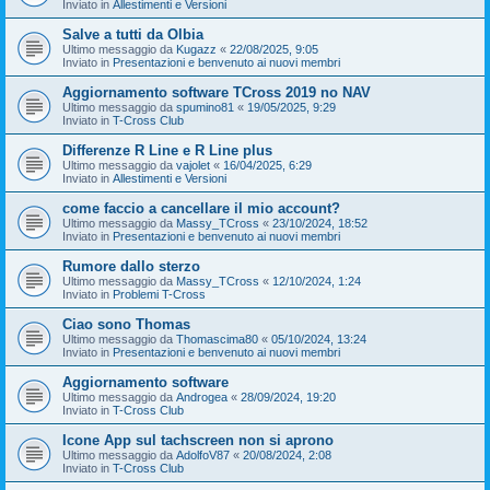
Inviato in
Allestimenti e Versioni
Salve a tutti da Olbia
Ultimo messaggio da
Kugazz
«
22/08/2025, 9:05
Inviato in
Presentazioni e benvenuto ai nuovi membri
Aggiornamento software TCross 2019 no NAV
Ultimo messaggio da
spumino81
«
19/05/2025, 9:29
Inviato in
T-Cross Club
Differenze R Line e R Line plus
Ultimo messaggio da
vajolet
«
16/04/2025, 6:29
Inviato in
Allestimenti e Versioni
come faccio a cancellare il mio account?
Ultimo messaggio da
Massy_TCross
«
23/10/2024, 18:52
Inviato in
Presentazioni e benvenuto ai nuovi membri
Rumore dallo sterzo
Ultimo messaggio da
Massy_TCross
«
12/10/2024, 1:24
Inviato in
Problemi T-Cross
Ciao sono Thomas
Ultimo messaggio da
Thomascima80
«
05/10/2024, 13:24
Inviato in
Presentazioni e benvenuto ai nuovi membri
Aggiornamento software
Ultimo messaggio da
Androgea
«
28/09/2024, 19:20
Inviato in
T-Cross Club
Icone App sul tachscreen non si aprono
Ultimo messaggio da
AdolfoV87
«
20/08/2024, 2:08
Inviato in
T-Cross Club