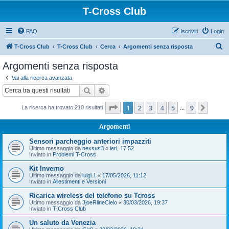
T-Cross Club
FAQ
Iscriviti
Login
C
T-Cross Club
T-Cross Club
Cerca
Argomenti senza risposta
e
Argomenti senza risposta
r
Vai alla ricerca avanzata
c
Cerca
Ricerca avanzata
a
Pagina
1
di
9
1
2
3
4
5
9
Pross
La ricerca ha trovato 210 risultati
…
Argomenti
Sensori parcheggio anteriori impazziti
Ultimo messaggio da
nexsus3
«
ieri, 17:52
Inviato in
Problemi T-Cross
Kit Inverno
Ultimo messaggio da
luigi.1
«
17/05/2026, 11:12
Inviato in
Allestimenti e Versioni
Ricarica wireless del telefono su Tcross
Ultimo messaggio da
JjoeRlineCielo
«
30/03/2026, 19:37
Inviato in
T-Cross Club
Un saluto da Venezia