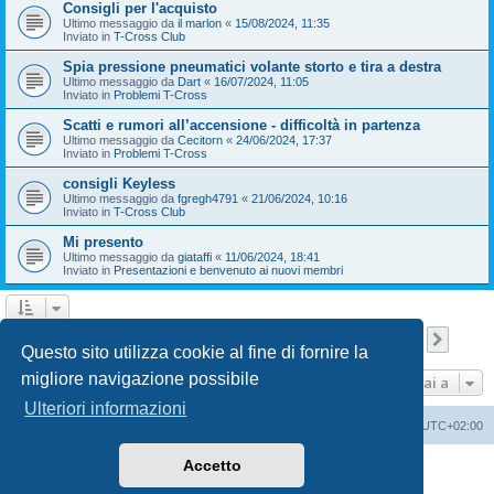
Consigli per l'acquisto
Ultimo messaggio da
il marlon
«
15/08/2024, 11:35
Inviato in
T-Cross Club
Spia pressione pneumatici volante storto e tira a destra
Ultimo messaggio da
Dart
«
16/07/2024, 11:05
Inviato in
Problemi T-Cross
Scatti e rumori all’accensione - difficoltà in partenza
Ultimo messaggio da
Cecitorn
«
24/06/2024, 17:37
Inviato in
Problemi T-Cross
consigli Keyless
Ultimo messaggio da
fgregh4791
«
21/06/2024, 10:16
Inviato in
T-Cross Club
Mi presento
Ultimo messaggio da
giataffi
«
11/06/2024, 18:41
Inviato in
Presentazioni e benvenuto ai nuovi membri
Pagina
1
di
9
1
2
3
4
5
9
Pross
La ricerca ha trovato 210 risultati
…
Questo sito utilizza cookie al fine di fornire la
migliore navigazione possibile
Vai a
Ulteriori informazioni
T-Cross Club
T-Cross Club
Tutti gli orari sono
UTC+02:00
Accetto
Creato da
phpBB
® Forum Software © phpBB Limited
Traduzione Italiana
phpBB-Italia.it