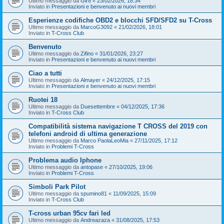
Ultimo messaggio da
Gir8
«
23/02/2026, 18:34
Inviato in
Presentazioni e benvenuto ai nuovi membri
Esperienze codifiche OBD2 e blocchi SFD/SFD2 su T-Cross
Ultimo messaggio da
MarcoG3092
«
21/02/2026, 18:01
Inviato in
T-Cross Club
Benvenuto
Ultimo messaggio da
Zifino
«
31/01/2026, 23:27
Inviato in
Presentazioni e benvenuto ai nuovi membri
Ciao a tutti
Ultimo messaggio da
Almayer
«
24/12/2025, 17:15
Inviato in
Presentazioni e benvenuto ai nuovi membri
Ruotei 18
Ultimo messaggio da
Duesettembre
«
04/12/2025, 17:36
Inviato in
T-Cross Club
Compatibilità sistema navigazione T CROSS del 2019 con
telefoni android di ultima generazione
Ultimo messaggio da
Marco PaolaLeoMia
«
27/11/2025, 17:12
Inviato in
Problemi T-Cross
Problema audio Iphone
Ultimo messaggio da
antopase
«
27/10/2025, 19:06
Inviato in
Problemi T-Cross
Simboli Park Pilot
Ultimo messaggio da
spumino81
«
11/09/2025, 15:09
Inviato in
T-Cross Club
T-cross urban 95cv fari led
Ultimo messaggio da
Andreazaza
«
31/08/2025, 17:53