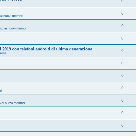
0
0
ai nuovi membri
0
to ai nuovi membri
0
 2019 con telefoni android di ultima generazione
0
Cross
0
0
0
ni
0
 ai nuovi membri
0
0