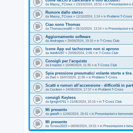
come faccio a cancellare il mio account?
da
Massy_TCross
»
23/10/2024, 18:52
» in
Presentazioni e 
Rumore dallo sterzo
da
Massy_TCross
»
12/10/2024, 1:24
» in
Problemi T-Cross
Ciao sono Thomas
da
Thomascima80
»
05/10/2024, 13:24
» in
Presentazioni e 
Aggiornamento software
da
Androgea
»
28/09/2024, 19:20
» in
T-Cross Club
Icone App sul tachscreen non si aprono
da
AdolfoV87
»
20/08/2024, 2:08
» in
T-Cross Club
Consigli per l'acquisto
da
il marlon
»
15/08/2024, 11:35
» in
T-Cross Club
Spia pressione pneumatici volante storto e tira 
da
Dart
»
16/07/2024, 11:05
» in
Problemi T-Cross
Scatti e rumori all’accensione - difficoltà in par
da
Cecitorn
»
24/06/2024, 17:37
» in
Problemi T-Cross
consigli Keyless
da
fgregh4791
»
21/06/2024, 10:16
» in
T-Cross Club
Mi presento
da
giataffi
»
11/06/2024, 18:41
» in
Presentazioni e benvenuto
Mi presento
da
Tcross2023
»
06/06/2024, 19:01
» in
Presentazioni e ben