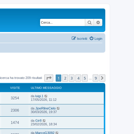
Cerca
Ricerca avanzata
Iscriviti
Login
Pagina
1
di
9
1
2
3
4
5
9
Prossimo
icerca ha trovato 209 risultati
…
VISITE
ULTIMO MESSAGGIO
da
luigi.1
3254
17/05/2026, 11:12
da
JjoeRlineCielo
2306
30/03/2026, 19:37
da
Gir8
1474
23/02/2026, 18:34
da
MarcoG3092