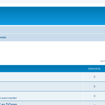
posta
La r
RISPOSTE
0
0
0
i nuovi membri
 su T-Cross