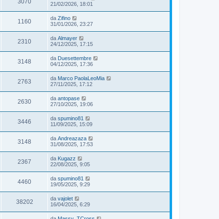
3070
21/02/2026, 18:01
da
Zifino
1160
31/01/2026, 23:27
da
Almayer
2310
24/12/2025, 17:15
da
Duesettembre
3148
04/12/2025, 17:36
da
Marco PaolaLeoMia
2763
27/11/2025, 17:12
da
antopase
2630
27/10/2025, 19:06
da
spumino81
3446
11/09/2025, 15:09
da
Andreazaza
3148
31/08/2025, 17:53
da
Kugazz
2367
22/08/2025, 9:05
da
spumino81
4460
19/05/2025, 9:29
da
vajolet
38202
16/04/2025, 6:29
da
Massy_TCross