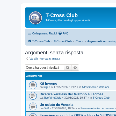
T-Cross Club
T-Cross, il forum degli appassionati
Collegamenti Rapidi
FAQ
T-Cross Club
T-Cross Club
Cerca
Argomenti senza ris
Argomenti senza risposta
Vai alla ricerca avanzata
Cerca
Ricerca avanzata
ARGOMENTI
Kit Inverno
da
luigi.1
»
17/05/2026, 11:12
» in
Allestimenti e Versioni
Ricarica wireless del telefono su Tcross
da
JjoeRlineCielo
»
30/03/2026, 19:37
» in
T-Cross Club
Un saluto da Venezia
da
Gir8
»
23/02/2026, 18:34
» in
Presentazioni e benvenuto a
Esperienze codifiche OBD2 e blocchi SFD/SFD2