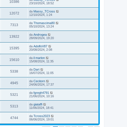
10386
23/10/2024, 18:52
da
Massy_TCross
12072
12/10/2024, 1:24
da
Thomascima80
7313
05/10/2024, 13:24
da
Androgea
13922
28/09/2024, 19:20
da
AdolfoV87
15395
20/08/2024, 2:08
da
il marlon
15610
15/08/2024, 11:35
da
Dart
5338
16/07/2024, 11:05
da
Cecitorn
4945
24/06/2024, 17:37
da
fgregh4791
5321
21/06/2024, 10:16
da
giataffi
5313
11/06/2024, 18:41
da
Tcross2023
4744
06/06/2024, 19:01