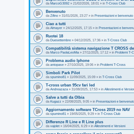
da
MarcoG3092
»
21/02/2026, 18:01
» in
T-Cross Club
Benvenuto
da
Zifino
»
31/01/2026, 23:27
» in
Presentazioni e benvenuto 
Ciao a tutti
da
Almayer
»
24/12/2025, 17:15
» in
Presentazioni e benvenu
Ruotei 18
da
Duesettembre
»
04/12/2025, 17:36
» in
T-Cross Club
Compatibilità sistema navigazione T CROSS del
da
Marco PaolaLeoMia
»
27/11/2025, 17:12
» in
Problemi T-
Problema audio Iphone
da
antopase
»
27/10/2025, 19:06
» in
Problemi T-Cross
Simboli Park Pilot
da
spumino81
»
11/09/2025, 15:09
» in
T-Cross Club
T-cross urban 95cv fari led
da
Andreazaza
»
31/08/2025, 17:53
» in
Allestimenti e Versio
Salve a tutti da Olbia
da
Kugazz
»
22/08/2025, 9:05
» in
Presentazioni e benvenuto
Aggiornamento software TCross 2019 no NAV
da
spumino81
»
19/05/2025, 9:29
» in
T-Cross Club
Differenze R Line e R Line plus
da
vajolet
»
16/04/2025, 6:29
» in
Allestimenti e Versioni