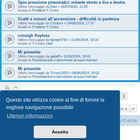
Spia pressione pneumatici volante storto e tira a destra
Ultimo messaggio da
Dart
«
16/07/2024, 11:05
Inviato in
Problemi T-Cross
Scatti e rumori all’accensione - difficoltà in partenza
Ultimo messaggio da
Cecitorn
«
24/06/2024, 17:37
Inviato in
Problemi T-Cross
consigli Keyless
Ultimo messaggio da
fgregh4791
«
21/06/2024, 10:16
Inviato in
T-Cross Club
Mi presento
Ultimo messaggio da
giataffi
«
11/06/2024, 18:41
Inviato in
Presentazioni e benvenuto ai nuovi membri
Mi presento
Ultimo messaggio da
Tcross2023
«
06/06/2024, 19:01
Inviato in
Presentazioni e benvenuto ai nuovi membri
Pagina
1
di
9
1
2
3
4
5
9
Pross
La ricerca ha trovato 209 risultati
…
Questo sito utilizza cookie al fine di fornire la
migliore navigazione possibile
Vai a
Ulteriori informazioni
T-Cross Club
T-Cross Club
Tutti gli orari sono
UTC+02:00
Accetto
Creato da
phpBB
® Forum Software © phpBB Limited
Traduzione Italiana
phpBB-Italia.it