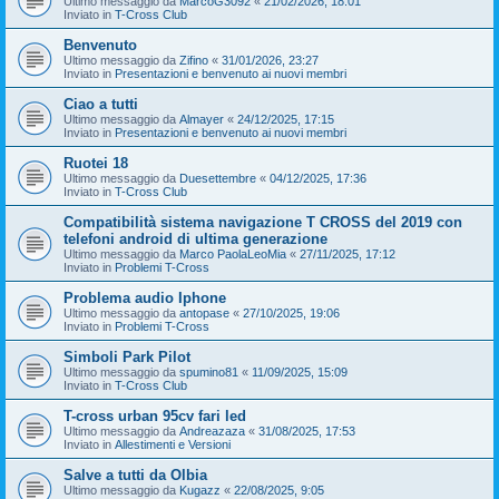
Ultimo messaggio da
MarcoG3092
«
21/02/2026, 18:01
Inviato in
T-Cross Club
Benvenuto
Ultimo messaggio da
Zifino
«
31/01/2026, 23:27
Inviato in
Presentazioni e benvenuto ai nuovi membri
Ciao a tutti
Ultimo messaggio da
Almayer
«
24/12/2025, 17:15
Inviato in
Presentazioni e benvenuto ai nuovi membri
Ruotei 18
Ultimo messaggio da
Duesettembre
«
04/12/2025, 17:36
Inviato in
T-Cross Club
Compatibilità sistema navigazione T CROSS del 2019 con
telefoni android di ultima generazione
Ultimo messaggio da
Marco PaolaLeoMia
«
27/11/2025, 17:12
Inviato in
Problemi T-Cross
Problema audio Iphone
Ultimo messaggio da
antopase
«
27/10/2025, 19:06
Inviato in
Problemi T-Cross
Simboli Park Pilot
Ultimo messaggio da
spumino81
«
11/09/2025, 15:09
Inviato in
T-Cross Club
T-cross urban 95cv fari led
Ultimo messaggio da
Andreazaza
«
31/08/2025, 17:53
Inviato in
Allestimenti e Versioni
Salve a tutti da Olbia
Ultimo messaggio da
Kugazz
«
22/08/2025, 9:05