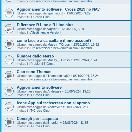
Inviato in
Presentazioni e benvenuto ai nuovi membri
Aggiornamento software TCross 2019 no NAV
Ultimo messaggio da
spumino81
«
19/05/2025, 9:29
Inviato in
T-Cross Club
Differenze R Line e R Line plus
Ultimo messaggio da
vajolet
«
16/04/2025, 6:29
Inviato in
Allestimenti e Versioni
come faccio a cancellare il mio account?
Ultimo messaggio da
Massy_TCross
«
23/10/2024, 18:52
Inviato in
Presentazioni e benvenuto ai nuovi membri
Rumore dallo sterzo
Ultimo messaggio da
Massy_TCross
«
12/10/2024, 1:24
Inviato in
Problemi T-Cross
Ciao sono Thomas
Ultimo messaggio da
Thomascima80
«
05/10/2024, 13:24
Inviato in
Presentazioni e benvenuto ai nuovi membri
Aggiornamento software
Ultimo messaggio da
Androgea
«
28/09/2024, 19:20
Inviato in
T-Cross Club
Icone App sul tachscreen non si aprono
Ultimo messaggio da
AdolfoV87
«
20/08/2024, 2:08
Inviato in
T-Cross Club
Consigli per l'acquisto
Ultimo messaggio da
il marlon
«
15/08/2024, 11:35
Inviato in
T-Cross Club