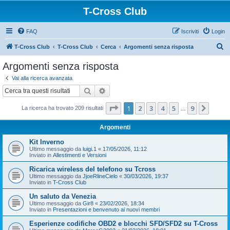
T-Cross Club
FAQ
Iscriviti
Login
C
T-Cross Club
T-Cross Club
Cerca
Argomenti senza risposta
e
Argomenti senza risposta
r
Vai alla ricerca avanzata
c
Cerca
Ricerca avanzata
a
Pagina
1
di
9
1
2
3
4
5
9
Pross
La ricerca ha trovato 209 risultati
…
Argomenti
Kit Inverno
Ultimo messaggio da
luigi.1
«
17/05/2026, 11:12
Inviato in
Allestimenti e Versioni
Ricarica wireless del telefono su Tcross
Ultimo messaggio da
JjoeRlineCielo
«
30/03/2026, 19:37
Inviato in
T-Cross Club
Un saluto da Venezia
Ultimo messaggio da
Gir8
«
23/02/2026, 18:34
Inviato in
Presentazioni e benvenuto ai nuovi membri
Esperienze codifiche OBD2 e blocchi SFD/SFD2 su T-Cross