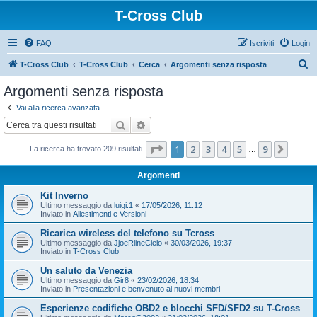
T-Cross Club
FAQ
Iscriviti
Login
C
T-Cross Club
T-Cross Club
Cerca
Argomenti senza risposta
e
Argomenti senza risposta
r
Vai alla ricerca avanzata
c
Cerca
Ricerca avanzata
a
Pagina
1
di
9
1
2
3
4
5
9
Pross
La ricerca ha trovato 209 risultati
…
Argomenti
Kit Inverno
Ultimo messaggio da
luigi.1
«
17/05/2026, 11:12
Inviato in
Allestimenti e Versioni
Ricarica wireless del telefono su Tcross
Ultimo messaggio da
JjoeRlineCielo
«
30/03/2026, 19:37
Inviato in
T-Cross Club
Un saluto da Venezia
Ultimo messaggio da
Gir8
«
23/02/2026, 18:34
Inviato in
Presentazioni e benvenuto ai nuovi membri
Esperienze codifiche OBD2 e blocchi SFD/SFD2 su T-Cross