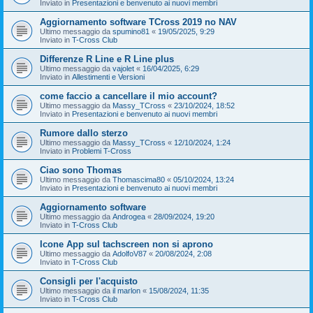
Inviato in
Presentazioni e benvenuto ai nuovi membri
Aggiornamento software TCross 2019 no NAV
Ultimo messaggio da
spumino81
«
19/05/2025, 9:29
Inviato in
T-Cross Club
Differenze R Line e R Line plus
Ultimo messaggio da
vajolet
«
16/04/2025, 6:29
Inviato in
Allestimenti e Versioni
come faccio a cancellare il mio account?
Ultimo messaggio da
Massy_TCross
«
23/10/2024, 18:52
Inviato in
Presentazioni e benvenuto ai nuovi membri
Rumore dallo sterzo
Ultimo messaggio da
Massy_TCross
«
12/10/2024, 1:24
Inviato in
Problemi T-Cross
Ciao sono Thomas
Ultimo messaggio da
Thomascima80
«
05/10/2024, 13:24
Inviato in
Presentazioni e benvenuto ai nuovi membri
Aggiornamento software
Ultimo messaggio da
Androgea
«
28/09/2024, 19:20
Inviato in
T-Cross Club
Icone App sul tachscreen non si aprono
Ultimo messaggio da
AdolfoV87
«
20/08/2024, 2:08
Inviato in
T-Cross Club
Consigli per l'acquisto
Ultimo messaggio da
il marlon
«
15/08/2024, 11:35
Inviato in
T-Cross Club