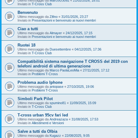
Ultimo messaggio da
MarcoG3092
«
21/02/2026, 18:01
Inviato in
T-Cross Club
Benvenuto
Ultimo messaggio da
Zifino
«
31/01/2026, 23:27
Inviato in
Presentazioni e benvenuto ai nuovi membri
Ciao a tutti
Ultimo messaggio da
Almayer
«
24/12/2025, 17:15
Inviato in
Presentazioni e benvenuto ai nuovi membri
Ruotei 18
Ultimo messaggio da
Duesettembre
«
04/12/2025, 17:36
Inviato in
T-Cross Club
Compatibilità sistema navigazione T CROSS del 2019 con
telefoni android di ultima generazione
Ultimo messaggio da
Marco PaolaLeoMia
«
27/11/2025, 17:12
Inviato in
Problemi T-Cross
Problema audio Iphone
Ultimo messaggio da
antopase
«
27/10/2025, 19:06
Inviato in
Problemi T-Cross
Simboli Park Pilot
Ultimo messaggio da
spumino81
«
11/09/2025, 15:09
Inviato in
T-Cross Club
T-cross urban 95cv fari led
Ultimo messaggio da
Andreazaza
«
31/08/2025, 17:53
Inviato in
Allestimenti e Versioni
Salve a tutti da Olbia
Ultimo messaggio da
Kugazz
«
22/08/2025, 9:05