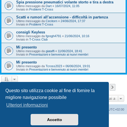
Spia pressione pneumatici volante storto e tira a destra
Ultimo messaggio da
Dart
«
16/07/2024, 11:05
Inviato in
Problemi T-Cross
Scatti e rumori all’accensione - difficoltà in partenza
Ultimo messaggio da
Cecitorn
«
24/06/2024, 17:37
Inviato in
Problemi T-Cross
consigli Keyless
Ultimo messaggio da
fgregh4791
«
21/06/2024, 10:16
Inviato in
T-Cross Club
Mi presento
Ultimo messaggio da
giataffi
«
11/06/2024, 18:41
Inviato in
Presentazioni e benvenuto ai nuovi membri
Mi presento
Ultimo messaggio da
Tcross2023
«
06/06/2024, 19:01
Inviato in
Presentazioni e benvenuto ai nuovi membri
Pagina
1
di
9
1
2
3
4
5
9
Pross
La ricerca ha trovato 209 risultati
…
Questo sito utilizza cookie al fine di fornire la
migliore navigazione possibile
Vai a
Ulteriori informazioni
T-Cross Club
T-Cross Club
Tutti gli orari sono
UTC+02:00
Accetto
Creato da
phpBB
® Forum Software © phpBB Limited
Traduzione Italiana
phpBB-Italia.it