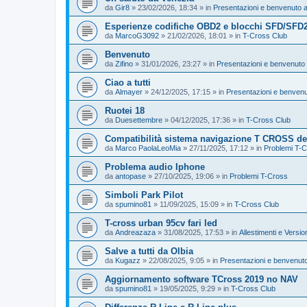
da
Gir8
»
23/02/2026, 18:34
» in
Presentazioni e benvenuto a
Esperienze codifiche OBD2 e blocchi SFD/SFD2
da
MarcoG3092
»
21/02/2026, 18:01
» in
T-Cross Club
Benvenuto
da
Zifino
»
31/01/2026, 23:27
» in
Presentazioni e benvenuto 
Ciao a tutti
da
Almayer
»
24/12/2025, 17:15
» in
Presentazioni e benvenu
Ruotei 18
da
Duesettembre
»
04/12/2025, 17:36
» in
T-Cross Club
Compatibilità sistema navigazione T CROSS del
da
Marco PaolaLeoMia
»
27/11/2025, 17:12
» in
Problemi T-
Problema audio Iphone
da
antopase
»
27/10/2025, 19:06
» in
Problemi T-Cross
Simboli Park Pilot
da
spumino81
»
11/09/2025, 15:09
» in
T-Cross Club
T-cross urban 95cv fari led
da
Andreazaza
»
31/08/2025, 17:53
» in
Allestimenti e Versio
Salve a tutti da Olbia
da
Kugazz
»
22/08/2025, 9:05
» in
Presentazioni e benvenuto
Aggiornamento software TCross 2019 no NAV
da
spumino81
»
19/05/2025, 9:29
» in
T-Cross Club