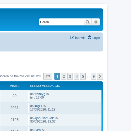
Cerca
Ricerca avanzata
Iscriviti
Login
Pagina
1
di
9
1
2
3
4
5
9
Prossimo
icerca ha trovato 210 risultati
…
VISITE
ULTIMO MESSAGGIO
da
francyg
20
ieri, 17:09
da
luigi.1
3081
17/05/2026, 11:12
da
JjoeRlineCielo
2195
30/03/2026, 19:37
da
Gir8