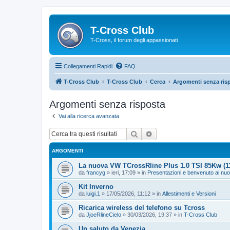
T-Cross Club
T-Cross, il forum degli appassionati
Collegamenti Rapidi
FAQ
T-Cross Club
T-Cross Club
Cerca
Argomenti senza ris
Argomenti senza risposta
Vai alla ricerca avanzata
Cerca
Ricerca avanzata
ARGOMENTI
La nuova VW TCrossRline Plus 1.0 TSI 85Kw (
da
francyg
»
ieri, 17:09
» in
Presentazioni e benvenuto ai nu
Kit Inverno
da
luigi.1
»
17/05/2026, 11:12
» in
Allestimenti e Versioni
Ricarica wireless del telefono su Tcross
da
JjoeRlineCielo
»
30/03/2026, 19:37
» in
T-Cross Club
Un saluto da Venezia