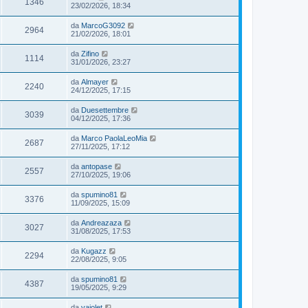
1346
23/02/2026, 18:34
da
MarcoG3092
2964
21/02/2026, 18:01
da
Zifino
1114
31/01/2026, 23:27
da
Almayer
2240
24/12/2025, 17:15
da
Duesettembre
3039
04/12/2025, 17:36
da
Marco PaolaLeoMia
2687
27/11/2025, 17:12
da
antopase
2557
27/10/2025, 19:06
da
spumino81
3376
11/09/2025, 15:09
da
Andreazaza
3027
31/08/2025, 17:53
da
Kugazz
2294
22/08/2025, 9:05
da
spumino81
4387
19/05/2025, 9:29
da
vajolet