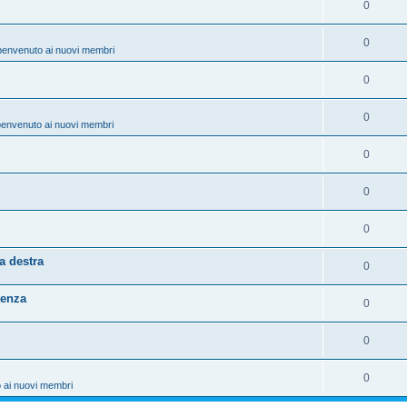
0
0
benvenuto ai nuovi membri
0
0
benvenuto ai nuovi membri
0
0
0
a destra
0
tenza
0
0
0
 ai nuovi membri