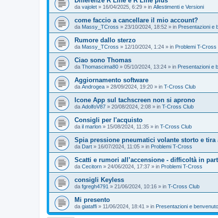
Differenze R Line e R Line plus
da
vajolet
»
16/04/2025, 6:29
» in
Allestimenti e Versioni
come faccio a cancellare il mio account?
da
Massy_TCross
»
23/10/2024, 18:52
» in
Presentazioni e 
Rumore dallo sterzo
da
Massy_TCross
»
12/10/2024, 1:24
» in
Problemi T-Cross
Ciao sono Thomas
da
Thomascima80
»
05/10/2024, 13:24
» in
Presentazioni e 
Aggiornamento software
da
Androgea
»
28/09/2024, 19:20
» in
T-Cross Club
Icone App sul tachscreen non si aprono
da
AdolfoV87
»
20/08/2024, 2:08
» in
T-Cross Club
Consigli per l'acquisto
da
il marlon
»
15/08/2024, 11:35
» in
T-Cross Club
Spia pressione pneumatici volante storto e tira 
da
Dart
»
16/07/2024, 11:05
» in
Problemi T-Cross
Scatti e rumori all’accensione - difficoltà in par
da
Cecitorn
»
24/06/2024, 17:37
» in
Problemi T-Cross
consigli Keyless
da
fgregh4791
»
21/06/2024, 10:16
» in
T-Cross Club
Mi presento
da
giataffi
»
11/06/2024, 18:41
» in
Presentazioni e benvenuto