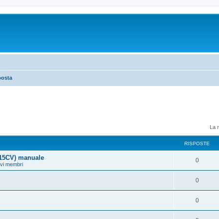
posta
La r
RISPOSTE
115CV) manuale
0
ovi membri
0
0