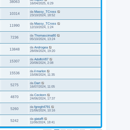
38063
16/04/2025, 6:29
da
Massy_TCross
10314
23/10/2024, 18:52
da
Massy_TCross
11990
12/10/2024, 1:24
da
Thomascima80
7236
05/10/2024, 13:24
da
Androgea
13848
28/09/2024, 19:20
da
AdolfoV87
15307
20/08/2024, 2:08
da
il marlon
15536
15/08/2024, 11:35
da
Dart
5275
16/07/2024, 11:05
da
Cecitorn
4870
24/06/2024, 17:37
da
fgregh4791
5260
21/06/2024, 10:16
da
giataffi
5242
11/06/2024, 18:41