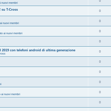
0
i nuovi membri
 su T-Cross
0
0
ai nuovi membri
0
to ai nuovi membri
0
 2019 con telefoni android di ultima generazione
0
Cross
0
0
0
ni
0
 ai nuovi membri
0