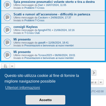
Spia pressione pneumatici volante storto e tira a destra
Ultimo messaggio da
Dart
«
16/07/2024, 11:05
Inviato in
Problemi T-Cross
Scatti e rumori all’accensione - difficoltà in partenza
Ultimo messaggio da
Cecitorn
«
24/06/2024, 17:37
Inviato in
Problemi T-Cross
consigli Keyless
Ultimo messaggio da
fgregh4791
«
21/06/2024, 10:16
Inviato in
T-Cross Club
Mi presento
Ultimo messaggio da
giataffi
«
11/06/2024, 18:41
Inviato in
Presentazioni e benvenuto ai nuovi membri
Mi presento
Ultimo messaggio da
Tcross2023
«
06/06/2024, 19:01
Inviato in
Presentazioni e benvenuto ai nuovi membri
Pagina
1
di
9
1
2
3
4
5
9
Pross
La ricerca ha trovato 209 risultati
…
Questo sito utilizza cookie al fine di fornire la
migliore navigazione possibile
Vai a
Ulteriori informazioni
T-Cross Club
T-Cross Club
Tutti gli orari sono
UTC+02:00
Accetto
Creato da
phpBB
® Forum Software © phpBB Limited
Traduzione Italiana
phpBB-Italia.it