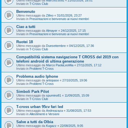
Ultimo messaggio da
MarcoG3092
«
21/02/2026, 18:01
Inviato in
T-Cross Club
Benvenuto
Ultimo messaggio da
Zifino
«
31/01/2026, 23:27
Inviato in
Presentazioni e benvenuto ai nuovi membri
Ciao a tutti
Ultimo messaggio da
Almayer
«
24/12/2025, 17:15
Inviato in
Presentazioni e benvenuto ai nuovi membri
Ruotei 18
Ultimo messaggio da
Duesettembre
«
04/12/2025, 17:36
Inviato in
T-Cross Club
Compatibilità sistema navigazione T CROSS del 2019 con
telefoni android di ultima generazione
Ultimo messaggio da
Marco PaolaLeoMia
«
27/11/2025, 17:12
Inviato in
Problemi T-Cross
Problema audio Iphone
Ultimo messaggio da
antopase
«
27/10/2025, 19:06
Inviato in
Problemi T-Cross
Simboli Park Pilot
Ultimo messaggio da
spumino81
«
11/09/2025, 15:09
Inviato in
T-Cross Club
T-cross urban 95cv fari led
Ultimo messaggio da
Andreazaza
«
31/08/2025, 17:53
Inviato in
Allestimenti e Versioni
Salve a tutti da Olbia
Ultimo messaggio da
Kugazz
«
22/08/2025, 9:05