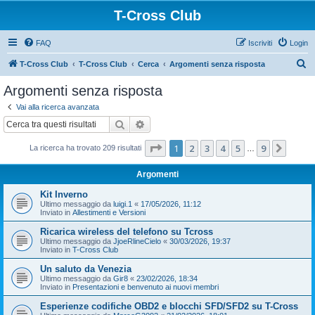
T-Cross Club
FAQ
Iscriviti
Login
C
T-Cross Club
T-Cross Club
Cerca
Argomenti senza risposta
e
Argomenti senza risposta
r
Vai alla ricerca avanzata
c
Cerca
Ricerca avanzata
a
Pagina
1
di
9
1
2
3
4
5
9
Pross
La ricerca ha trovato 209 risultati
…
Argomenti
Kit Inverno
Ultimo messaggio da
luigi.1
«
17/05/2026, 11:12
Inviato in
Allestimenti e Versioni
Ricarica wireless del telefono su Tcross
Ultimo messaggio da
JjoeRlineCielo
«
30/03/2026, 19:37
Inviato in
T-Cross Club
Un saluto da Venezia
Ultimo messaggio da
Gir8
«
23/02/2026, 18:34
Inviato in
Presentazioni e benvenuto ai nuovi membri
Esperienze codifiche OBD2 e blocchi SFD/SFD2 su T-Cross