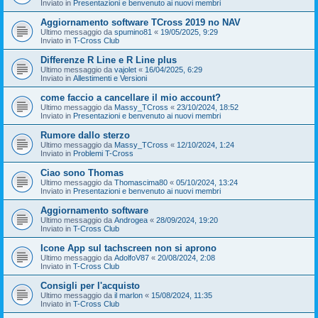
Inviato in
Presentazioni e benvenuto ai nuovi membri
Aggiornamento software TCross 2019 no NAV
Ultimo messaggio da
spumino81
«
19/05/2025, 9:29
Inviato in
T-Cross Club
Differenze R Line e R Line plus
Ultimo messaggio da
vajolet
«
16/04/2025, 6:29
Inviato in
Allestimenti e Versioni
come faccio a cancellare il mio account?
Ultimo messaggio da
Massy_TCross
«
23/10/2024, 18:52
Inviato in
Presentazioni e benvenuto ai nuovi membri
Rumore dallo sterzo
Ultimo messaggio da
Massy_TCross
«
12/10/2024, 1:24
Inviato in
Problemi T-Cross
Ciao sono Thomas
Ultimo messaggio da
Thomascima80
«
05/10/2024, 13:24
Inviato in
Presentazioni e benvenuto ai nuovi membri
Aggiornamento software
Ultimo messaggio da
Androgea
«
28/09/2024, 19:20
Inviato in
T-Cross Club
Icone App sul tachscreen non si aprono
Ultimo messaggio da
AdolfoV87
«
20/08/2024, 2:08
Inviato in
T-Cross Club
Consigli per l'acquisto
Ultimo messaggio da
il marlon
«
15/08/2024, 11:35
Inviato in
T-Cross Club