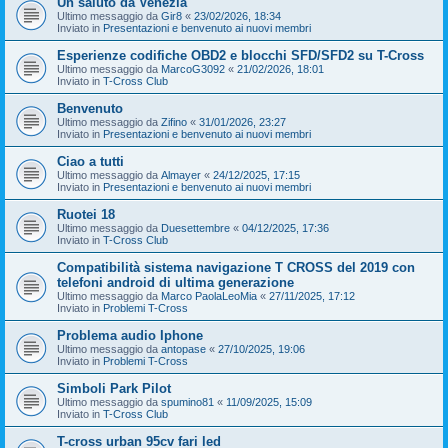
Un saluto da Venezia
Ultimo messaggio da
Gir8
«
23/02/2026, 18:34
Inviato in
Presentazioni e benvenuto ai nuovi membri
Esperienze codifiche OBD2 e blocchi SFD/SFD2 su T-Cross
Ultimo messaggio da
MarcoG3092
«
21/02/2026, 18:01
Inviato in
T-Cross Club
Benvenuto
Ultimo messaggio da
Zifino
«
31/01/2026, 23:27
Inviato in
Presentazioni e benvenuto ai nuovi membri
Ciao a tutti
Ultimo messaggio da
Almayer
«
24/12/2025, 17:15
Inviato in
Presentazioni e benvenuto ai nuovi membri
Ruotei 18
Ultimo messaggio da
Duesettembre
«
04/12/2025, 17:36
Inviato in
T-Cross Club
Compatibilità sistema navigazione T CROSS del 2019 con
telefoni android di ultima generazione
Ultimo messaggio da
Marco PaolaLeoMia
«
27/11/2025, 17:12
Inviato in
Problemi T-Cross
Problema audio Iphone
Ultimo messaggio da
antopase
«
27/10/2025, 19:06
Inviato in
Problemi T-Cross
Simboli Park Pilot
Ultimo messaggio da
spumino81
«
11/09/2025, 15:09
Inviato in
T-Cross Club
T-cross urban 95cv fari led