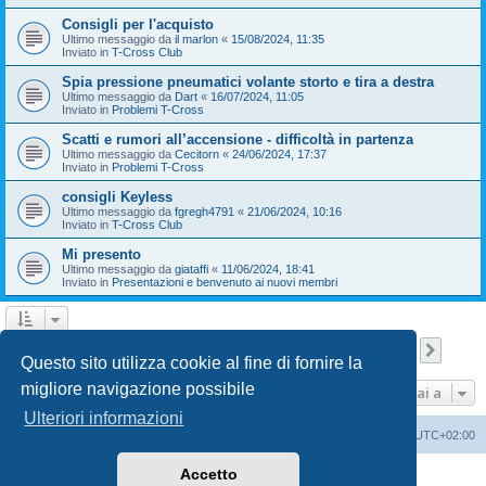
Consigli per l'acquisto
Ultimo messaggio da
il marlon
«
15/08/2024, 11:35
Inviato in
T-Cross Club
Spia pressione pneumatici volante storto e tira a destra
Ultimo messaggio da
Dart
«
16/07/2024, 11:05
Inviato in
Problemi T-Cross
Scatti e rumori all’accensione - difficoltà in partenza
Ultimo messaggio da
Cecitorn
«
24/06/2024, 17:37
Inviato in
Problemi T-Cross
consigli Keyless
Ultimo messaggio da
fgregh4791
«
21/06/2024, 10:16
Inviato in
T-Cross Club
Mi presento
Ultimo messaggio da
giataffi
«
11/06/2024, 18:41
Inviato in
Presentazioni e benvenuto ai nuovi membri
Pagina
1
di
9
1
2
3
4
5
9
Pross
La ricerca ha trovato 210 risultati
…
Questo sito utilizza cookie al fine di fornire la
migliore navigazione possibile
Vai a
Ulteriori informazioni
T-Cross Club
T-Cross Club
Tutti gli orari sono
UTC+02:00
Accetto
Creato da
phpBB
® Forum Software © phpBB Limited