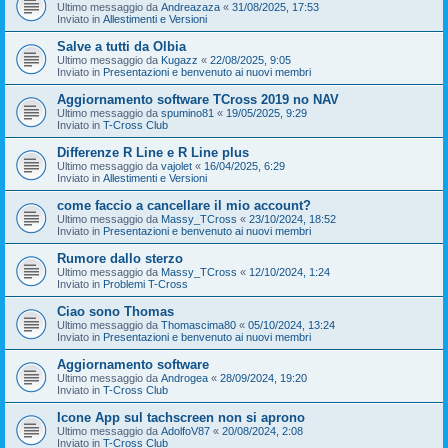
Ultimo messaggio da
Andreazaza
«
31/08/2025, 17:53
Inviato in
Allestimenti e Versioni
Salve a tutti da Olbia
Ultimo messaggio da
Kugazz
«
22/08/2025, 9:05
Inviato in
Presentazioni e benvenuto ai nuovi membri
Aggiornamento software TCross 2019 no NAV
Ultimo messaggio da
spumino81
«
19/05/2025, 9:29
Inviato in
T-Cross Club
Differenze R Line e R Line plus
Ultimo messaggio da
vajolet
«
16/04/2025, 6:29
Inviato in
Allestimenti e Versioni
come faccio a cancellare il mio account?
Ultimo messaggio da
Massy_TCross
«
23/10/2024, 18:52
Inviato in
Presentazioni e benvenuto ai nuovi membri
Rumore dallo sterzo
Ultimo messaggio da
Massy_TCross
«
12/10/2024, 1:24
Inviato in
Problemi T-Cross
Ciao sono Thomas
Ultimo messaggio da
Thomascima80
«
05/10/2024, 13:24
Inviato in
Presentazioni e benvenuto ai nuovi membri
Aggiornamento software
Ultimo messaggio da
Androgea
«
28/09/2024, 19:20
Inviato in
T-Cross Club
Icone App sul tachscreen non si aprono
Ultimo messaggio da
AdolfoV87
«
20/08/2024, 2:08
Inviato in
T-Cross Club