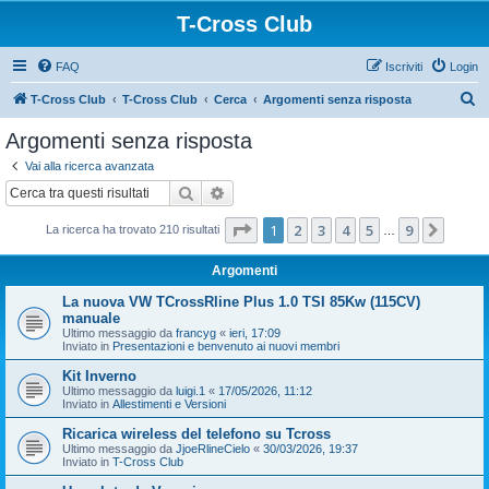
T-Cross Club
FAQ
Iscriviti
Login
C
T-Cross Club
T-Cross Club
Cerca
Argomenti senza risposta
e
Argomenti senza risposta
r
Vai alla ricerca avanzata
c
Cerca
Ricerca avanzata
a
Pagina
1
di
9
1
2
3
4
5
9
Pross
La ricerca ha trovato 210 risultati
…
Argomenti
La nuova VW TCrossRline Plus 1.0 TSI 85Kw (115CV)
manuale
Ultimo messaggio da
francyg
«
ieri, 17:09
Inviato in
Presentazioni e benvenuto ai nuovi membri
Kit Inverno
Ultimo messaggio da
luigi.1
«
17/05/2026, 11:12
Inviato in
Allestimenti e Versioni
Ricarica wireless del telefono su Tcross
Ultimo messaggio da
JjoeRlineCielo
«
30/03/2026, 19:37
Inviato in
T-Cross Club