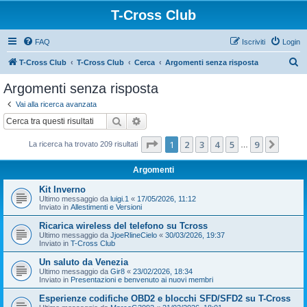
T-Cross Club
FAQ
Iscriviti
Login
C
T-Cross Club
T-Cross Club
Cerca
Argomenti senza risposta
e
Argomenti senza risposta
r
Vai alla ricerca avanzata
c
Cerca
Ricerca avanzata
a
Pagina
1
di
9
1
2
3
4
5
9
Pross
La ricerca ha trovato 209 risultati
…
Argomenti
Kit Inverno
Ultimo messaggio da
luigi.1
«
17/05/2026, 11:12
Inviato in
Allestimenti e Versioni
Ricarica wireless del telefono su Tcross
Ultimo messaggio da
JjoeRlineCielo
«
30/03/2026, 19:37
Inviato in
T-Cross Club
Un saluto da Venezia
Ultimo messaggio da
Gir8
«
23/02/2026, 18:34
Inviato in
Presentazioni e benvenuto ai nuovi membri
Esperienze codifiche OBD2 e blocchi SFD/SFD2 su T-Cross