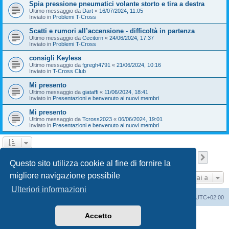
Spia pressione pneumatici volante storto e tira a destra
Ultimo messaggio da
Dart
«
16/07/2024, 11:05
Inviato in
Problemi T-Cross
Scatti e rumori all’accensione - difficoltà in partenza
Ultimo messaggio da
Cecitorn
«
24/06/2024, 17:37
Inviato in
Problemi T-Cross
consigli Keyless
Ultimo messaggio da
fgregh4791
«
21/06/2024, 10:16
Inviato in
T-Cross Club
Mi presento
Ultimo messaggio da
giataffi
«
11/06/2024, 18:41
Inviato in
Presentazioni e benvenuto ai nuovi membri
Mi presento
Ultimo messaggio da
Tcross2023
«
06/06/2024, 19:01
Inviato in
Presentazioni e benvenuto ai nuovi membri
Pagina
1
di
9
1
2
3
4
5
9
Pross
La ricerca ha trovato 209 risultati
…
Questo sito utilizza cookie al fine di fornire la
migliore navigazione possibile
Vai a
Ulteriori informazioni
T-Cross Club
T-Cross Club
Tutti gli orari sono
UTC+02:00
Accetto
Creato da
phpBB
® Forum Software © phpBB Limited
Traduzione Italiana
phpBB-Italia.it