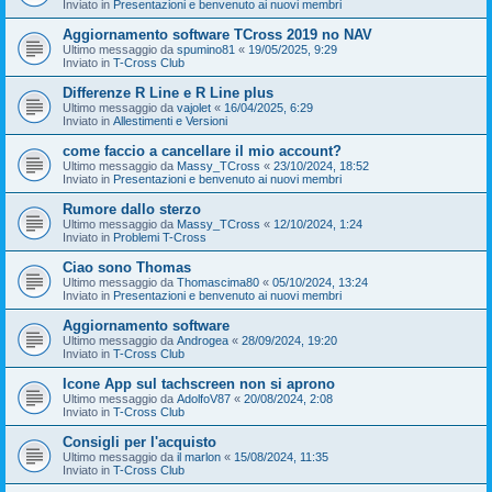
Inviato in
Presentazioni e benvenuto ai nuovi membri
Aggiornamento software TCross 2019 no NAV
Ultimo messaggio da
spumino81
«
19/05/2025, 9:29
Inviato in
T-Cross Club
Differenze R Line e R Line plus
Ultimo messaggio da
vajolet
«
16/04/2025, 6:29
Inviato in
Allestimenti e Versioni
come faccio a cancellare il mio account?
Ultimo messaggio da
Massy_TCross
«
23/10/2024, 18:52
Inviato in
Presentazioni e benvenuto ai nuovi membri
Rumore dallo sterzo
Ultimo messaggio da
Massy_TCross
«
12/10/2024, 1:24
Inviato in
Problemi T-Cross
Ciao sono Thomas
Ultimo messaggio da
Thomascima80
«
05/10/2024, 13:24
Inviato in
Presentazioni e benvenuto ai nuovi membri
Aggiornamento software
Ultimo messaggio da
Androgea
«
28/09/2024, 19:20
Inviato in
T-Cross Club
Icone App sul tachscreen non si aprono
Ultimo messaggio da
AdolfoV87
«
20/08/2024, 2:08
Inviato in
T-Cross Club
Consigli per l'acquisto
Ultimo messaggio da
il marlon
«
15/08/2024, 11:35
Inviato in
T-Cross Club