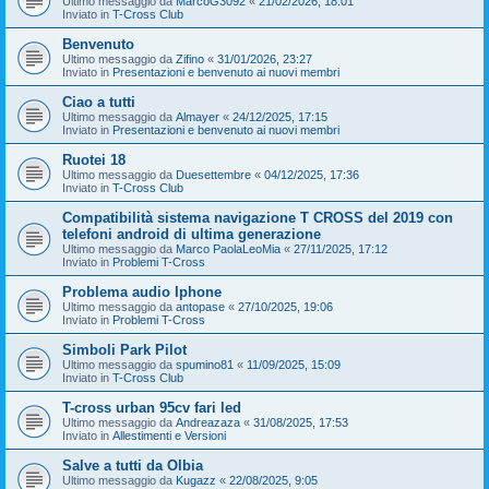
Ultimo messaggio da
MarcoG3092
«
21/02/2026, 18:01
Inviato in
T-Cross Club
Benvenuto
Ultimo messaggio da
Zifino
«
31/01/2026, 23:27
Inviato in
Presentazioni e benvenuto ai nuovi membri
Ciao a tutti
Ultimo messaggio da
Almayer
«
24/12/2025, 17:15
Inviato in
Presentazioni e benvenuto ai nuovi membri
Ruotei 18
Ultimo messaggio da
Duesettembre
«
04/12/2025, 17:36
Inviato in
T-Cross Club
Compatibilità sistema navigazione T CROSS del 2019 con
telefoni android di ultima generazione
Ultimo messaggio da
Marco PaolaLeoMia
«
27/11/2025, 17:12
Inviato in
Problemi T-Cross
Problema audio Iphone
Ultimo messaggio da
antopase
«
27/10/2025, 19:06
Inviato in
Problemi T-Cross
Simboli Park Pilot
Ultimo messaggio da
spumino81
«
11/09/2025, 15:09
Inviato in
T-Cross Club
T-cross urban 95cv fari led
Ultimo messaggio da
Andreazaza
«
31/08/2025, 17:53
Inviato in
Allestimenti e Versioni
Salve a tutti da Olbia
Ultimo messaggio da
Kugazz
«
22/08/2025, 9:05