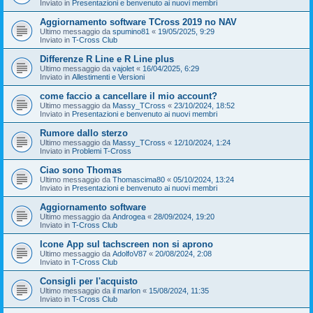
Inviato in
Presentazioni e benvenuto ai nuovi membri
Aggiornamento software TCross 2019 no NAV
Ultimo messaggio da
spumino81
«
19/05/2025, 9:29
Inviato in
T-Cross Club
Differenze R Line e R Line plus
Ultimo messaggio da
vajolet
«
16/04/2025, 6:29
Inviato in
Allestimenti e Versioni
come faccio a cancellare il mio account?
Ultimo messaggio da
Massy_TCross
«
23/10/2024, 18:52
Inviato in
Presentazioni e benvenuto ai nuovi membri
Rumore dallo sterzo
Ultimo messaggio da
Massy_TCross
«
12/10/2024, 1:24
Inviato in
Problemi T-Cross
Ciao sono Thomas
Ultimo messaggio da
Thomascima80
«
05/10/2024, 13:24
Inviato in
Presentazioni e benvenuto ai nuovi membri
Aggiornamento software
Ultimo messaggio da
Androgea
«
28/09/2024, 19:20
Inviato in
T-Cross Club
Icone App sul tachscreen non si aprono
Ultimo messaggio da
AdolfoV87
«
20/08/2024, 2:08
Inviato in
T-Cross Club
Consigli per l'acquisto
Ultimo messaggio da
il marlon
«
15/08/2024, 11:35
Inviato in
T-Cross Club