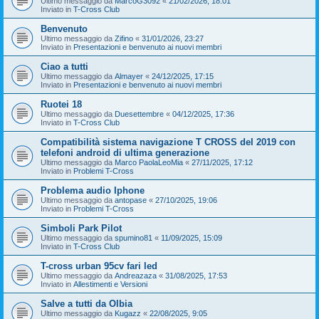
Ultimo messaggio da
MarcoG3092
«
21/02/2026, 18:01
Inviato in
T-Cross Club
Benvenuto
Ultimo messaggio da
Zifino
«
31/01/2026, 23:27
Inviato in
Presentazioni e benvenuto ai nuovi membri
Ciao a tutti
Ultimo messaggio da
Almayer
«
24/12/2025, 17:15
Inviato in
Presentazioni e benvenuto ai nuovi membri
Ruotei 18
Ultimo messaggio da
Duesettembre
«
04/12/2025, 17:36
Inviato in
T-Cross Club
Compatibilità sistema navigazione T CROSS del 2019 con
telefoni android di ultima generazione
Ultimo messaggio da
Marco PaolaLeoMia
«
27/11/2025, 17:12
Inviato in
Problemi T-Cross
Problema audio Iphone
Ultimo messaggio da
antopase
«
27/10/2025, 19:06
Inviato in
Problemi T-Cross
Simboli Park Pilot
Ultimo messaggio da
spumino81
«
11/09/2025, 15:09
Inviato in
T-Cross Club
T-cross urban 95cv fari led
Ultimo messaggio da
Andreazaza
«
31/08/2025, 17:53
Inviato in
Allestimenti e Versioni
Salve a tutti da Olbia
Ultimo messaggio da
Kugazz
«
22/08/2025, 9:05