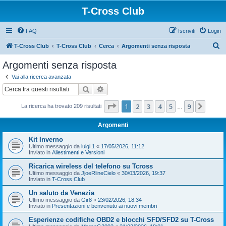
T-Cross Club
FAQ
Iscriviti
Login
C
T-Cross Club
T-Cross Club
Cerca
Argomenti senza risposta
e
Argomenti senza risposta
r
Vai alla ricerca avanzata
c
Cerca
Ricerca avanzata
a
Pagina
1
di
9
1
2
3
4
5
9
Pross
La ricerca ha trovato 209 risultati
…
Argomenti
Kit Inverno
Ultimo messaggio da
luigi.1
«
17/05/2026, 11:12
Inviato in
Allestimenti e Versioni
Ricarica wireless del telefono su Tcross
Ultimo messaggio da
JjoeRlineCielo
«
30/03/2026, 19:37
Inviato in
T-Cross Club
Un saluto da Venezia
Ultimo messaggio da
Gir8
«
23/02/2026, 18:34
Inviato in
Presentazioni e benvenuto ai nuovi membri
Esperienze codifiche OBD2 e blocchi SFD/SFD2 su T-Cross