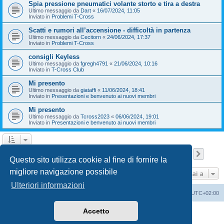
Spia pressione pneumatici volante storto e tira a destra
Ultimo messaggio da
Dart
«
16/07/2024, 11:05
Inviato in
Problemi T-Cross
Scatti e rumori all’accensione - difficoltà in partenza
Ultimo messaggio da
Cecitorn
«
24/06/2024, 17:37
Inviato in
Problemi T-Cross
consigli Keyless
Ultimo messaggio da
fgregh4791
«
21/06/2024, 10:16
Inviato in
T-Cross Club
Mi presento
Ultimo messaggio da
giataffi
«
11/06/2024, 18:41
Inviato in
Presentazioni e benvenuto ai nuovi membri
Mi presento
Ultimo messaggio da
Tcross2023
«
06/06/2024, 19:01
Inviato in
Presentazioni e benvenuto ai nuovi membri
Pagina
1
di
9
1
2
3
4
5
9
Pross
La ricerca ha trovato 209 risultati
…
Questo sito utilizza cookie al fine di fornire la
migliore navigazione possibile
Vai a
Ulteriori informazioni
T-Cross Club
T-Cross Club
Tutti gli orari sono
UTC+02:00
Accetto
Creato da
phpBB
® Forum Software © phpBB Limited
Traduzione Italiana
phpBB-Italia.it