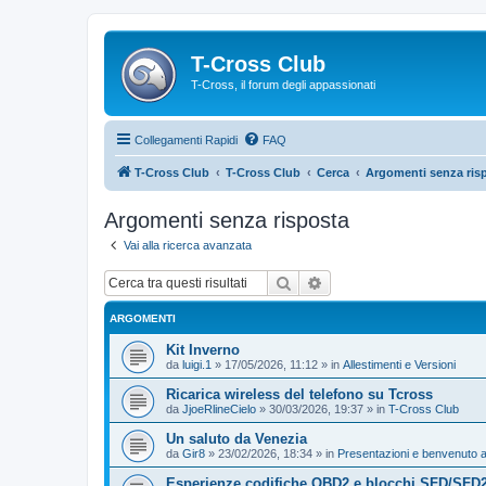
T-Cross Club
T-Cross, il forum degli appassionati
Collegamenti Rapidi
FAQ
T-Cross Club
T-Cross Club
Cerca
Argomenti senza ris
Argomenti senza risposta
Vai alla ricerca avanzata
Cerca
Ricerca avanzata
ARGOMENTI
Kit Inverno
da
luigi.1
»
17/05/2026, 11:12
» in
Allestimenti e Versioni
Ricarica wireless del telefono su Tcross
da
JjoeRlineCielo
»
30/03/2026, 19:37
» in
T-Cross Club
Un saluto da Venezia
da
Gir8
»
23/02/2026, 18:34
» in
Presentazioni e benvenuto a
Esperienze codifiche OBD2 e blocchi SFD/SFD2