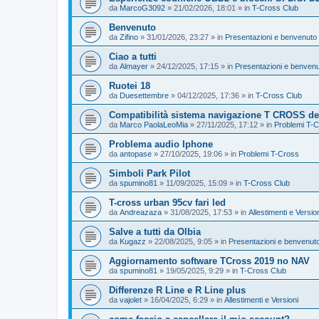
da
MarcoG3092
»
21/02/2026, 18:01
» in
T-Cross Club
Benvenuto
da
Zifino
»
31/01/2026, 23:27
» in
Presentazioni e benvenuto 
Ciao a tutti
da
Almayer
»
24/12/2025, 17:15
» in
Presentazioni e benvenu
Ruotei 18
da
Duesettembre
»
04/12/2025, 17:36
» in
T-Cross Club
Compatibilità sistema navigazione T CROSS del
da
Marco PaolaLeoMia
»
27/11/2025, 17:12
» in
Problemi T-
Problema audio Iphone
da
antopase
»
27/10/2025, 19:06
» in
Problemi T-Cross
Simboli Park Pilot
da
spumino81
»
11/09/2025, 15:09
» in
T-Cross Club
T-cross urban 95cv fari led
da
Andreazaza
»
31/08/2025, 17:53
» in
Allestimenti e Versio
Salve a tutti da Olbia
da
Kugazz
»
22/08/2025, 9:05
» in
Presentazioni e benvenuto
Aggiornamento software TCross 2019 no NAV
da
spumino81
»
19/05/2025, 9:29
» in
T-Cross Club
Differenze R Line e R Line plus
da
vajolet
»
16/04/2025, 6:29
» in
Allestimenti e Versioni