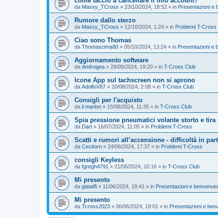
come faccio a cancellare il mio account?
da
Massy_TCross
»
23/10/2024, 18:52
» in
Presentazioni e 
Rumore dallo sterzo
da
Massy_TCross
»
12/10/2024, 1:24
» in
Problemi T-Cross
Ciao sono Thomas
da
Thomascima80
»
05/10/2024, 13:24
» in
Presentazioni e 
Aggiornamento software
da
Androgea
»
28/09/2024, 19:20
» in
T-Cross Club
Icone App sul tachscreen non si aprono
da
AdolfoV87
»
20/08/2024, 2:08
» in
T-Cross Club
Consigli per l'acquisto
da
il marlon
»
15/08/2024, 11:35
» in
T-Cross Club
Spia pressione pneumatici volante storto e tira 
da
Dart
»
16/07/2024, 11:05
» in
Problemi T-Cross
Scatti e rumori all’accensione - difficoltà in par
da
Cecitorn
»
24/06/2024, 17:37
» in
Problemi T-Cross
consigli Keyless
da
fgregh4791
»
21/06/2024, 10:16
» in
T-Cross Club
Mi presento
da
giataffi
»
11/06/2024, 18:41
» in
Presentazioni e benvenuto
Mi presento
da
Tcross2023
»
06/06/2024, 19:01
» in
Presentazioni e ben