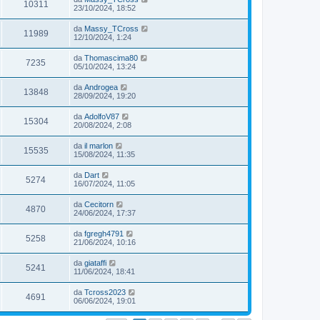
10311
23/10/2024, 18:52
da
Massy_TCross
11989
12/10/2024, 1:24
da
Thomascima80
7235
05/10/2024, 13:24
da
Androgea
13848
28/09/2024, 19:20
da
AdolfoV87
15304
20/08/2024, 2:08
da
il marlon
15535
15/08/2024, 11:35
da
Dart
5274
16/07/2024, 11:05
da
Cecitorn
4870
24/06/2024, 17:37
da
fgregh4791
5258
21/06/2024, 10:16
da
giataffi
5241
11/06/2024, 18:41
da
Tcross2023
4691
06/06/2024, 19:01