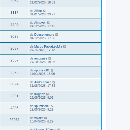
2964
21/02/2026, 18:01
da
Zifino
1113
31/01/2026, 23:27
da
Almayer
2240
24/12/2025, 17:15
da
Duesettembre
3039
04/12/2025, 17:36
da
Marco PaolaLeoMia
2687
27/11/2025, 17:12
da
antopase
2557
27/10/2025, 19:06
da
spumino81
3375
11/09/2025, 15:09
da
Andreazaza
3024
31/08/2025, 17:53
da
Kugazz
2291
22/08/2025, 9:05
da
spumino81
4386
19/05/2025, 9:29
da
vajolet
38061
16/04/2025, 6:29
da
Massy_TCross