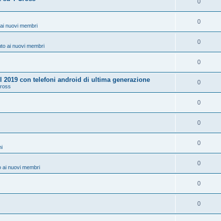
0
0
ai nuovi membri
0
to ai nuovi membri
0
 2019 con telefoni android di ultima generazione
0
Cross
0
0
0
ni
0
 ai nuovi membri
0
0