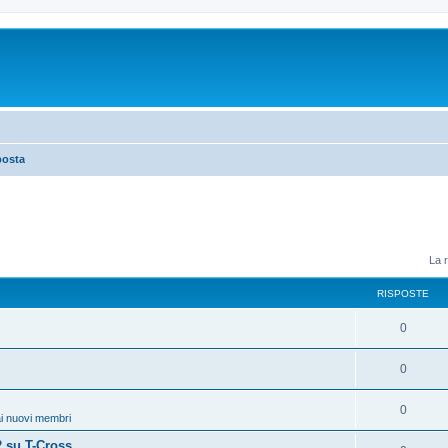
posta
La r
RISPOSTE
0
0
0
i nuovi membri
 su T-Cross