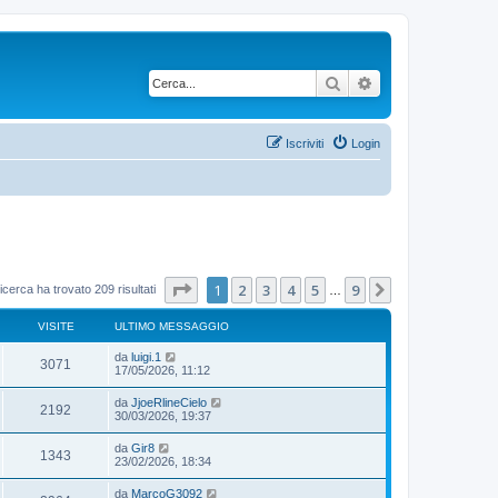
Cerca
Ricerca avanzata
Iscriviti
Login
Pagina
1
di
9
1
2
3
4
5
9
Prossimo
icerca ha trovato 209 risultati
…
VISITE
ULTIMO MESSAGGIO
da
luigi.1
3071
17/05/2026, 11:12
da
JjoeRlineCielo
2192
30/03/2026, 19:37
da
Gir8
1343
23/02/2026, 18:34
da
MarcoG3092