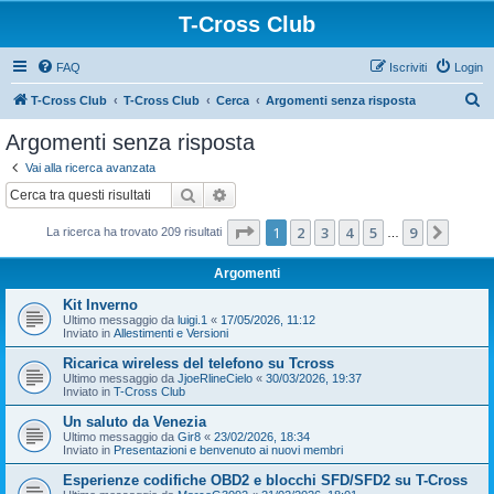
T-Cross Club
FAQ
Iscriviti
Login
C
T-Cross Club
T-Cross Club
Cerca
Argomenti senza risposta
e
Argomenti senza risposta
r
Vai alla ricerca avanzata
c
Cerca
Ricerca avanzata
a
Pagina
1
di
9
1
2
3
4
5
9
Pross
La ricerca ha trovato 209 risultati
…
Argomenti
Kit Inverno
Ultimo messaggio da
luigi.1
«
17/05/2026, 11:12
Inviato in
Allestimenti e Versioni
Ricarica wireless del telefono su Tcross
Ultimo messaggio da
JjoeRlineCielo
«
30/03/2026, 19:37
Inviato in
T-Cross Club
Un saluto da Venezia
Ultimo messaggio da
Gir8
«
23/02/2026, 18:34
Inviato in
Presentazioni e benvenuto ai nuovi membri
Esperienze codifiche OBD2 e blocchi SFD/SFD2 su T-Cross