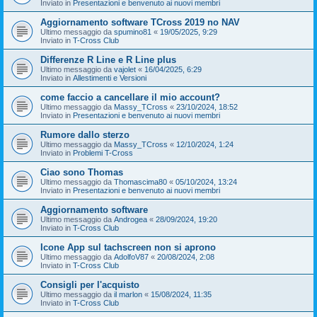
Inviato in
Presentazioni e benvenuto ai nuovi membri
Aggiornamento software TCross 2019 no NAV
Ultimo messaggio da
spumino81
«
19/05/2025, 9:29
Inviato in
T-Cross Club
Differenze R Line e R Line plus
Ultimo messaggio da
vajolet
«
16/04/2025, 6:29
Inviato in
Allestimenti e Versioni
come faccio a cancellare il mio account?
Ultimo messaggio da
Massy_TCross
«
23/10/2024, 18:52
Inviato in
Presentazioni e benvenuto ai nuovi membri
Rumore dallo sterzo
Ultimo messaggio da
Massy_TCross
«
12/10/2024, 1:24
Inviato in
Problemi T-Cross
Ciao sono Thomas
Ultimo messaggio da
Thomascima80
«
05/10/2024, 13:24
Inviato in
Presentazioni e benvenuto ai nuovi membri
Aggiornamento software
Ultimo messaggio da
Androgea
«
28/09/2024, 19:20
Inviato in
T-Cross Club
Icone App sul tachscreen non si aprono
Ultimo messaggio da
AdolfoV87
«
20/08/2024, 2:08
Inviato in
T-Cross Club
Consigli per l'acquisto
Ultimo messaggio da
il marlon
«
15/08/2024, 11:35
Inviato in
T-Cross Club