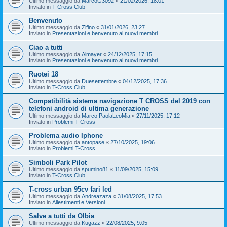
Ultimo messaggio da
MarcoG3092
«
21/02/2026, 18:01
Inviato in
T-Cross Club
Benvenuto
Ultimo messaggio da
Zifino
«
31/01/2026, 23:27
Inviato in
Presentazioni e benvenuto ai nuovi membri
Ciao a tutti
Ultimo messaggio da
Almayer
«
24/12/2025, 17:15
Inviato in
Presentazioni e benvenuto ai nuovi membri
Ruotei 18
Ultimo messaggio da
Duesettembre
«
04/12/2025, 17:36
Inviato in
T-Cross Club
Compatibilità sistema navigazione T CROSS del 2019 con
telefoni android di ultima generazione
Ultimo messaggio da
Marco PaolaLeoMia
«
27/11/2025, 17:12
Inviato in
Problemi T-Cross
Problema audio Iphone
Ultimo messaggio da
antopase
«
27/10/2025, 19:06
Inviato in
Problemi T-Cross
Simboli Park Pilot
Ultimo messaggio da
spumino81
«
11/09/2025, 15:09
Inviato in
T-Cross Club
T-cross urban 95cv fari led
Ultimo messaggio da
Andreazaza
«
31/08/2025, 17:53
Inviato in
Allestimenti e Versioni
Salve a tutti da Olbia
Ultimo messaggio da
Kugazz
«
22/08/2025, 9:05