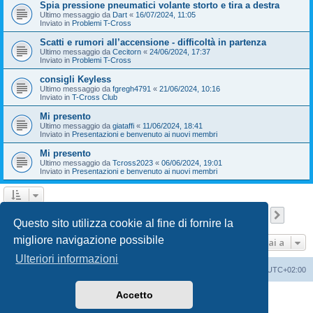
Spia pressione pneumatici volante storto e tira a destra
Ultimo messaggio da
Dart
«
16/07/2024, 11:05
Inviato in
Problemi T-Cross
Scatti e rumori all’accensione - difficoltà in partenza
Ultimo messaggio da
Cecitorn
«
24/06/2024, 17:37
Inviato in
Problemi T-Cross
consigli Keyless
Ultimo messaggio da
fgregh4791
«
21/06/2024, 10:16
Inviato in
T-Cross Club
Mi presento
Ultimo messaggio da
giataffi
«
11/06/2024, 18:41
Inviato in
Presentazioni e benvenuto ai nuovi membri
Mi presento
Ultimo messaggio da
Tcross2023
«
06/06/2024, 19:01
Inviato in
Presentazioni e benvenuto ai nuovi membri
Pagina
1
di
9
1
2
3
4
5
9
Pross
La ricerca ha trovato 209 risultati
…
Questo sito utilizza cookie al fine di fornire la
migliore navigazione possibile
Vai a
Ulteriori informazioni
T-Cross Club
T-Cross Club
Tutti gli orari sono
UTC+02:00
Accetto
Creato da
phpBB
® Forum Software © phpBB Limited
Traduzione Italiana
phpBB-Italia.it