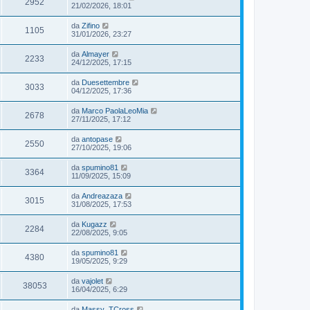
2952
21/02/2026, 18:01
da
Zifino
1105
31/01/2026, 23:27
da
Almayer
2233
24/12/2025, 17:15
da
Duesettembre
3033
04/12/2025, 17:36
da
Marco PaolaLeoMia
2678
27/11/2025, 17:12
da
antopase
2550
27/10/2025, 19:06
da
spumino81
3364
11/09/2025, 15:09
da
Andreazaza
3015
31/08/2025, 17:53
da
Kugazz
2284
22/08/2025, 9:05
da
spumino81
4380
19/05/2025, 9:29
da
vajolet
38053
16/04/2025, 6:29
da
Massy_TCross