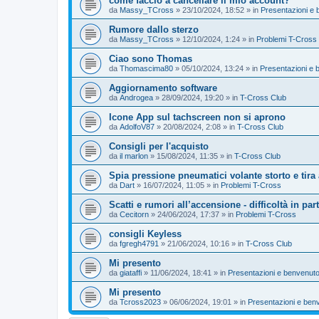
come faccio a cancellare il mio account?
da
Massy_TCross
»
23/10/2024, 18:52
» in
Presentazioni e 
Rumore dallo sterzo
da
Massy_TCross
»
12/10/2024, 1:24
» in
Problemi T-Cross
Ciao sono Thomas
da
Thomascima80
»
05/10/2024, 13:24
» in
Presentazioni e 
Aggiornamento software
da
Androgea
»
28/09/2024, 19:20
» in
T-Cross Club
Icone App sul tachscreen non si aprono
da
AdolfoV87
»
20/08/2024, 2:08
» in
T-Cross Club
Consigli per l'acquisto
da
il marlon
»
15/08/2024, 11:35
» in
T-Cross Club
Spia pressione pneumatici volante storto e tira 
da
Dart
»
16/07/2024, 11:05
» in
Problemi T-Cross
Scatti e rumori all’accensione - difficoltà in par
da
Cecitorn
»
24/06/2024, 17:37
» in
Problemi T-Cross
consigli Keyless
da
fgregh4791
»
21/06/2024, 10:16
» in
T-Cross Club
Mi presento
da
giataffi
»
11/06/2024, 18:41
» in
Presentazioni e benvenuto
Mi presento
da
Tcross2023
»
06/06/2024, 19:01
» in
Presentazioni e ben