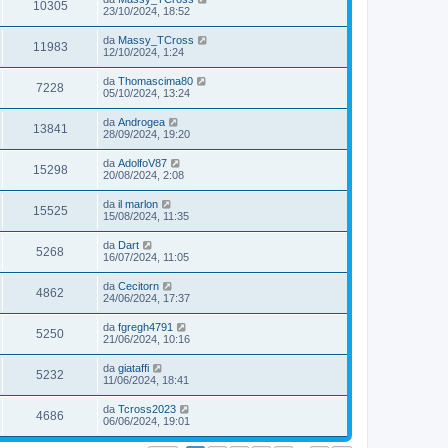
10305
23/10/2024, 18:52
da
Massy_TCross
11983
12/10/2024, 1:24
da
Thomascima80
7228
05/10/2024, 13:24
da
Androgea
13841
28/09/2024, 19:20
da
AdolfoV87
15298
20/08/2024, 2:08
da
il marlon
15525
15/08/2024, 11:35
da
Dart
5268
16/07/2024, 11:05
da
Cecitorn
4862
24/06/2024, 17:37
da
fgregh4791
5250
21/06/2024, 10:16
da
giataffi
5232
11/06/2024, 18:41
da
Tcross2023
4686
06/06/2024, 19:01