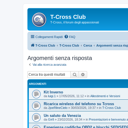
T-Cross Club
T-Cross, il forum degli appassionati
Collegamenti Rapidi
FAQ
T-Cross Club
T-Cross Club
Cerca
Argomenti senza ris
Argomenti senza risposta
Vai alla ricerca avanzata
Cerca
Ricerca avanzata
ARGOMENTI
Kit Inverno
da
luigi.1
»
17/05/2026, 11:12
» in
Allestimenti e Versioni
Ricarica wireless del telefono su Tcross
da
JjoeRlineCielo
»
30/03/2026, 19:37
» in
T-Cross Club
Un saluto da Venezia
da
Gir8
»
23/02/2026, 18:34
» in
Presentazioni e benvenuto a
Esperienze codifiche OBD2 e blocchi SFD/SFD2