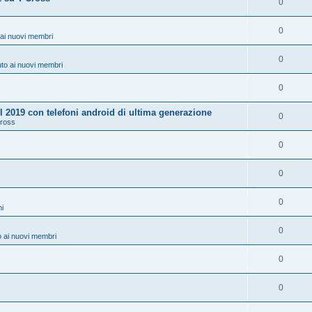
0
0
ai nuovi membri
0
to ai nuovi membri
0
 2019 con telefoni android di ultima generazione
0
Cross
0
0
0
ni
0
 ai nuovi membri
0
0