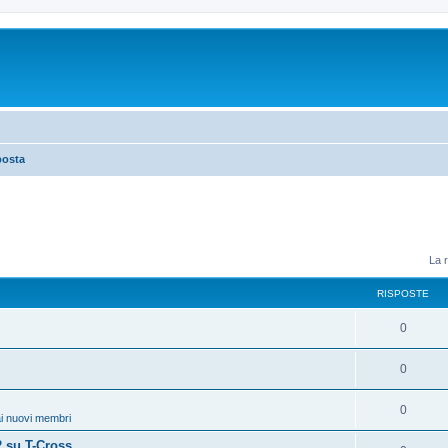
posta
La r
RISPOSTE
0
0
0
i nuovi membri
 su T-Cross