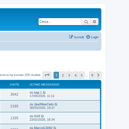
Cerca
Ricerca avanzata
Iscriviti
Login
Pagina
1
di
9
1
2
3
4
5
9
Prossimo
icerca ha trovato 209 risultati
…
VISITE
ULTIMO MESSAGGIO
da
luigi.1
3042
17/05/2026, 11:12
da
JjoeRlineCielo
2185
30/03/2026, 19:37
da
Gir8
1335
23/02/2026, 18:34
da
MarcoG3092