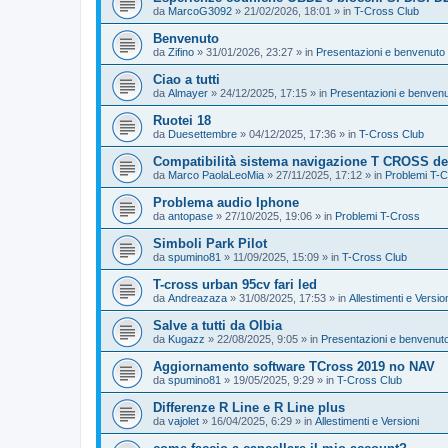
da
MarcoG3092
»
21/02/2026, 18:01
» in
T-Cross Club
Benvenuto
da
Zifino
»
31/01/2026, 23:27
» in
Presentazioni e benvenuto 
Ciao a tutti
da
Almayer
»
24/12/2025, 17:15
» in
Presentazioni e benvenu
Ruotei 18
da
Duesettembre
»
04/12/2025, 17:36
» in
T-Cross Club
Compatibilità sistema navigazione T CROSS del
da
Marco PaolaLeoMia
»
27/11/2025, 17:12
» in
Problemi T-
Problema audio Iphone
da
antopase
»
27/10/2025, 19:06
» in
Problemi T-Cross
Simboli Park Pilot
da
spumino81
»
11/09/2025, 15:09
» in
T-Cross Club
T-cross urban 95cv fari led
da
Andreazaza
»
31/08/2025, 17:53
» in
Allestimenti e Versio
Salve a tutti da Olbia
da
Kugazz
»
22/08/2025, 9:05
» in
Presentazioni e benvenuto
Aggiornamento software TCross 2019 no NAV
da
spumino81
»
19/05/2025, 9:29
» in
T-Cross Club
Differenze R Line e R Line plus
da
vajolet
»
16/04/2025, 6:29
» in
Allestimenti e Versioni