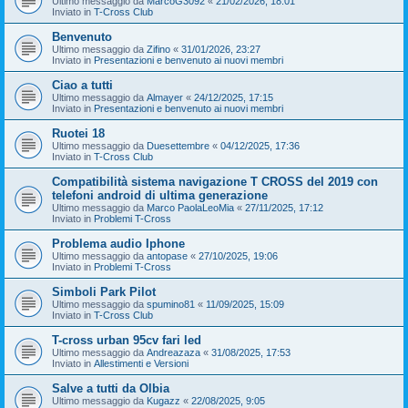
Ultimo messaggio da
MarcoG3092
«
21/02/2026, 18:01
Inviato in
T-Cross Club
Benvenuto
Ultimo messaggio da
Zifino
«
31/01/2026, 23:27
Inviato in
Presentazioni e benvenuto ai nuovi membri
Ciao a tutti
Ultimo messaggio da
Almayer
«
24/12/2025, 17:15
Inviato in
Presentazioni e benvenuto ai nuovi membri
Ruotei 18
Ultimo messaggio da
Duesettembre
«
04/12/2025, 17:36
Inviato in
T-Cross Club
Compatibilità sistema navigazione T CROSS del 2019 con
telefoni android di ultima generazione
Ultimo messaggio da
Marco PaolaLeoMia
«
27/11/2025, 17:12
Inviato in
Problemi T-Cross
Problema audio Iphone
Ultimo messaggio da
antopase
«
27/10/2025, 19:06
Inviato in
Problemi T-Cross
Simboli Park Pilot
Ultimo messaggio da
spumino81
«
11/09/2025, 15:09
Inviato in
T-Cross Club
T-cross urban 95cv fari led
Ultimo messaggio da
Andreazaza
«
31/08/2025, 17:53
Inviato in
Allestimenti e Versioni
Salve a tutti da Olbia
Ultimo messaggio da
Kugazz
«
22/08/2025, 9:05