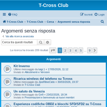
T-Cross Club
FAQ
Iscriviti
Login
C
T-Cross Club
T-Cross Club
Cerca
Argomenti senza risposta
e
Argomenti senza risposta
r
Vai alla ricerca avanzata
c
Cerca
Ricerca avanzata
a
Pagina
1
di
9
1
2
3
4
5
9
Pross
La ricerca ha trovato 209 risultati
…
Argomenti
Kit Inverno
Ultimo messaggio da
luigi.1
«
17/05/2026, 11:12
Inviato in
Allestimenti e Versioni
Ricarica wireless del telefono su Tcross
Ultimo messaggio da
JjoeRlineCielo
«
30/03/2026, 19:37
Inviato in
T-Cross Club
Un saluto da Venezia
Ultimo messaggio da
Gir8
«
23/02/2026, 18:34
Inviato in
Presentazioni e benvenuto ai nuovi membri
Esperienze codifiche OBD2 e blocchi SFD/SFD2 su T-Cross