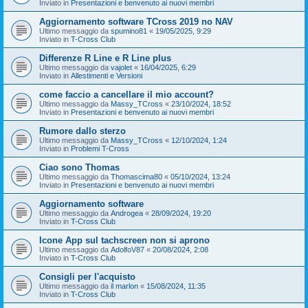
Inviato in
Presentazioni e benvenuto ai nuovi membri
Aggiornamento software TCross 2019 no NAV
Ultimo messaggio da
spumino81
«
19/05/2025, 9:29
Inviato in
T-Cross Club
Differenze R Line e R Line plus
Ultimo messaggio da
vajolet
«
16/04/2025, 6:29
Inviato in
Allestimenti e Versioni
come faccio a cancellare il mio account?
Ultimo messaggio da
Massy_TCross
«
23/10/2024, 18:52
Inviato in
Presentazioni e benvenuto ai nuovi membri
Rumore dallo sterzo
Ultimo messaggio da
Massy_TCross
«
12/10/2024, 1:24
Inviato in
Problemi T-Cross
Ciao sono Thomas
Ultimo messaggio da
Thomascima80
«
05/10/2024, 13:24
Inviato in
Presentazioni e benvenuto ai nuovi membri
Aggiornamento software
Ultimo messaggio da
Androgea
«
28/09/2024, 19:20
Inviato in
T-Cross Club
Icone App sul tachscreen non si aprono
Ultimo messaggio da
AdolfoV87
«
20/08/2024, 2:08
Inviato in
T-Cross Club
Consigli per l'acquisto
Ultimo messaggio da
il marlon
«
15/08/2024, 11:35
Inviato in
T-Cross Club