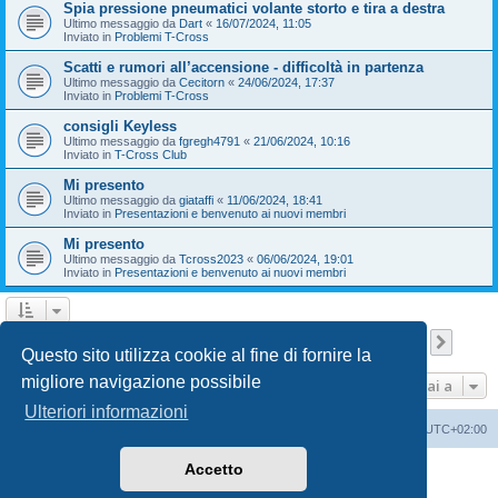
Spia pressione pneumatici volante storto e tira a destra
Ultimo messaggio da
Dart
«
16/07/2024, 11:05
Inviato in
Problemi T-Cross
Scatti e rumori all’accensione - difficoltà in partenza
Ultimo messaggio da
Cecitorn
«
24/06/2024, 17:37
Inviato in
Problemi T-Cross
consigli Keyless
Ultimo messaggio da
fgregh4791
«
21/06/2024, 10:16
Inviato in
T-Cross Club
Mi presento
Ultimo messaggio da
giataffi
«
11/06/2024, 18:41
Inviato in
Presentazioni e benvenuto ai nuovi membri
Mi presento
Ultimo messaggio da
Tcross2023
«
06/06/2024, 19:01
Inviato in
Presentazioni e benvenuto ai nuovi membri
Pagina
1
di
9
1
2
3
4
5
9
Pross
La ricerca ha trovato 209 risultati
…
Questo sito utilizza cookie al fine di fornire la
migliore navigazione possibile
Vai a
Ulteriori informazioni
T-Cross Club
T-Cross Club
Tutti gli orari sono
UTC+02:00
Accetto
Creato da
phpBB
® Forum Software © phpBB Limited
Traduzione Italiana
phpBB-Italia.it