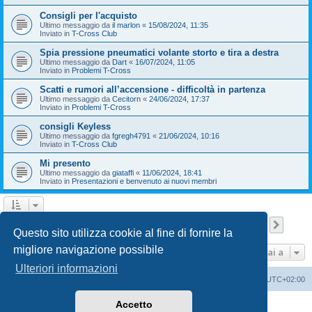
Consigli per l'acquisto
Ultimo messaggio da
il marlon
«
15/08/2024, 11:35
Inviato in
T-Cross Club
Spia pressione pneumatici volante storto e tira a destra
Ultimo messaggio da
Dart
«
16/07/2024, 11:05
Inviato in
Problemi T-Cross
Scatti e rumori all’accensione - difficoltà in partenza
Ultimo messaggio da
Cecitorn
«
24/06/2024, 17:37
Inviato in
Problemi T-Cross
consigli Keyless
Ultimo messaggio da
fgregh4791
«
21/06/2024, 10:16
Inviato in
T-Cross Club
Mi presento
Ultimo messaggio da
giataffi
«
11/06/2024, 18:41
Inviato in
Presentazioni e benvenuto ai nuovi membri
Pagina
1
di
9
1
2
3
4
5
9
Pross
La ricerca ha trovato 210 risultati
…
Questo sito utilizza cookie al fine di fornire la
migliore navigazione possibile
Vai a
Ulteriori informazioni
T-Cross Club
T-Cross Club
Tutti gli orari sono
UTC+02:00
Accetto
Creato da
phpBB
® Forum Software © phpBB Limited