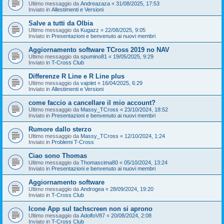
Ultimo messaggio da
Andreazaza
«
31/08/2025, 17:53
Inviato in
Allestimenti e Versioni
Salve a tutti da Olbia
Ultimo messaggio da
Kugazz
«
22/08/2025, 9:05
Inviato in
Presentazioni e benvenuto ai nuovi membri
Aggiornamento software TCross 2019 no NAV
Ultimo messaggio da
spumino81
«
19/05/2025, 9:29
Inviato in
T-Cross Club
Differenze R Line e R Line plus
Ultimo messaggio da
vajolet
«
16/04/2025, 6:29
Inviato in
Allestimenti e Versioni
come faccio a cancellare il mio account?
Ultimo messaggio da
Massy_TCross
«
23/10/2024, 18:52
Inviato in
Presentazioni e benvenuto ai nuovi membri
Rumore dallo sterzo
Ultimo messaggio da
Massy_TCross
«
12/10/2024, 1:24
Inviato in
Problemi T-Cross
Ciao sono Thomas
Ultimo messaggio da
Thomascima80
«
05/10/2024, 13:24
Inviato in
Presentazioni e benvenuto ai nuovi membri
Aggiornamento software
Ultimo messaggio da
Androgea
«
28/09/2024, 19:20
Inviato in
T-Cross Club
Icone App sul tachscreen non si aprono
Ultimo messaggio da
AdolfoV87
«
20/08/2024, 2:08
Inviato in
T-Cross Club