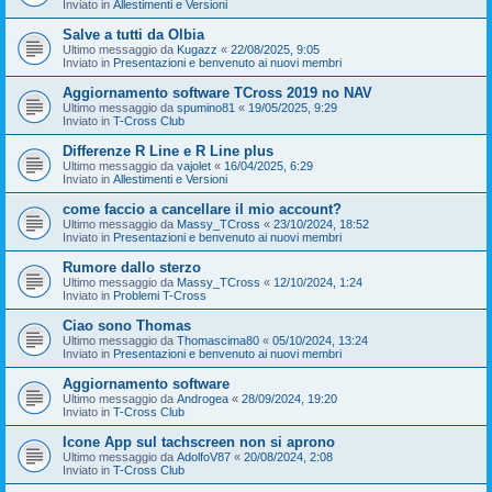
Inviato in
Allestimenti e Versioni
Salve a tutti da Olbia
Ultimo messaggio da
Kugazz
«
22/08/2025, 9:05
Inviato in
Presentazioni e benvenuto ai nuovi membri
Aggiornamento software TCross 2019 no NAV
Ultimo messaggio da
spumino81
«
19/05/2025, 9:29
Inviato in
T-Cross Club
Differenze R Line e R Line plus
Ultimo messaggio da
vajolet
«
16/04/2025, 6:29
Inviato in
Allestimenti e Versioni
come faccio a cancellare il mio account?
Ultimo messaggio da
Massy_TCross
«
23/10/2024, 18:52
Inviato in
Presentazioni e benvenuto ai nuovi membri
Rumore dallo sterzo
Ultimo messaggio da
Massy_TCross
«
12/10/2024, 1:24
Inviato in
Problemi T-Cross
Ciao sono Thomas
Ultimo messaggio da
Thomascima80
«
05/10/2024, 13:24
Inviato in
Presentazioni e benvenuto ai nuovi membri
Aggiornamento software
Ultimo messaggio da
Androgea
«
28/09/2024, 19:20
Inviato in
T-Cross Club
Icone App sul tachscreen non si aprono
Ultimo messaggio da
AdolfoV87
«
20/08/2024, 2:08
Inviato in
T-Cross Club