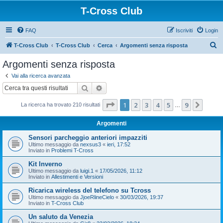
T-Cross Club
FAQ
Iscriviti
Login
C
T-Cross Club
T-Cross Club
Cerca
Argomenti senza risposta
e
Argomenti senza risposta
r
Vai alla ricerca avanzata
c
Cerca
Ricerca avanzata
a
Pagina
1
di
9
1
2
3
4
5
9
Pross
La ricerca ha trovato 210 risultati
…
Argomenti
Sensori parcheggio anteriori impazziti
Ultimo messaggio da
nexsus3
«
ieri, 17:52
Inviato in
Problemi T-Cross
Kit Inverno
Ultimo messaggio da
luigi.1
«
17/05/2026, 11:12
Inviato in
Allestimenti e Versioni
Ricarica wireless del telefono su Tcross
Ultimo messaggio da
JjoeRlineCielo
«
30/03/2026, 19:37
Inviato in
T-Cross Club
Un saluto da Venezia