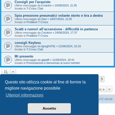
Consigli per l'acquisto
Ultimo messaggio da
il marlon
«
15/08/2024, 11:35
Inviato in
T-Cross Club
Spia pressione pneumatici volante storto e tira a destra
Ultimo messaggio da
Dart
«
16/07/2024, 11:05
Inviato in
Problemi T-Cross
Scatti e rumori all’accensione - difficoltà in partenza
Ultimo messaggio da
Cecitorn
«
24/06/2024, 17:37
Inviato in
Problemi T-Cross
consigli Keyless
Ultimo messaggio da
fgregh4791
«
21/06/2024, 10:16
Inviato in
T-Cross Club
Mi presento
Ultimo messaggio da
giataffi
«
11/06/2024, 18:41
Inviato in
Presentazioni e benvenuto ai nuovi membri
Pagina
1
di
9
1
2
3
4
5
9
Pross
La ricerca ha trovato 210 risultati
…
Questo sito utilizza cookie al fine di fornire la
migliore navigazione possibile
Vai a
Ulteriori informazioni
T-Cross Club
T-Cross Club
Tutti gli orari sono
UTC+02:00
Accetto
Creato da
phpBB
® Forum Software © phpBB Limited
Traduzione Italiana
phpBB-Italia.it