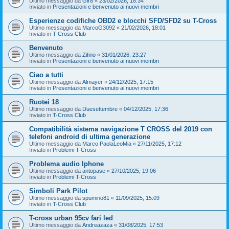
Ultimo messaggio da
Gir8
«
23/02/2026, 18:34
Inviato in
Presentazioni e benvenuto ai nuovi membri
Esperienze codifiche OBD2 e blocchi SFD/SFD2 su T-Cross
Ultimo messaggio da
MarcoG3092
«
21/02/2026, 18:01
Inviato in
T-Cross Club
Benvenuto
Ultimo messaggio da
Zifino
«
31/01/2026, 23:27
Inviato in
Presentazioni e benvenuto ai nuovi membri
Ciao a tutti
Ultimo messaggio da
Almayer
«
24/12/2025, 17:15
Inviato in
Presentazioni e benvenuto ai nuovi membri
Ruotei 18
Ultimo messaggio da
Duesettembre
«
04/12/2025, 17:36
Inviato in
T-Cross Club
Compatibilità sistema navigazione T CROSS del 2019 con
telefoni android di ultima generazione
Ultimo messaggio da
Marco PaolaLeoMia
«
27/11/2025, 17:12
Inviato in
Problemi T-Cross
Problema audio Iphone
Ultimo messaggio da
antopase
«
27/10/2025, 19:06
Inviato in
Problemi T-Cross
Simboli Park Pilot
Ultimo messaggio da
spumino81
«
11/09/2025, 15:09
Inviato in
T-Cross Club
T-cross urban 95cv fari led
Ultimo messaggio da
Andreazaza
«
31/08/2025, 17:53