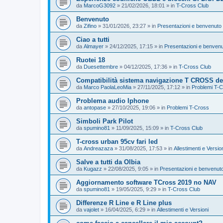
da
MarcoG3092
»
21/02/2026, 18:01
» in
T-Cross Club
Benvenuto
da
Zifino
»
31/01/2026, 23:27
» in
Presentazioni e benvenuto 
Ciao a tutti
da
Almayer
»
24/12/2025, 17:15
» in
Presentazioni e benvenu
Ruotei 18
da
Duesettembre
»
04/12/2025, 17:36
» in
T-Cross Club
Compatibilità sistema navigazione T CROSS del
da
Marco PaolaLeoMia
»
27/11/2025, 17:12
» in
Problemi T-
Problema audio Iphone
da
antopase
»
27/10/2025, 19:06
» in
Problemi T-Cross
Simboli Park Pilot
da
spumino81
»
11/09/2025, 15:09
» in
T-Cross Club
T-cross urban 95cv fari led
da
Andreazaza
»
31/08/2025, 17:53
» in
Allestimenti e Versio
Salve a tutti da Olbia
da
Kugazz
»
22/08/2025, 9:05
» in
Presentazioni e benvenuto
Aggiornamento software TCross 2019 no NAV
da
spumino81
»
19/05/2025, 9:29
» in
T-Cross Club
Differenze R Line e R Line plus
da
vajolet
»
16/04/2025, 6:29
» in
Allestimenti e Versioni