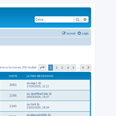
Cerca
Ricerca avanzata
Iscriviti
Login
Pagina
1
di
9
1
2
3
4
5
9
Prossimo
icerca ha trovato 209 risultati
…
VISITE
ULTIMO MESSAGGIO
da
luigi.1
3063
17/05/2026, 11:12
da
JjoeRlineCielo
2188
30/03/2026, 19:37
da
Gir8
1340
23/02/2026, 18:34
da
MarcoG3092