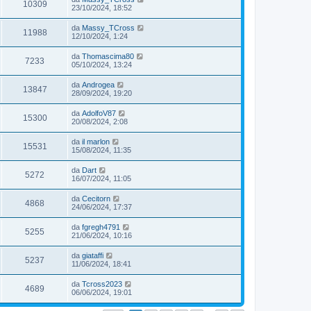
10309
23/10/2024, 18:52
da
Massy_TCross
11988
12/10/2024, 1:24
da
Thomascima80
7233
05/10/2024, 13:24
da
Androgea
13847
28/09/2024, 19:20
da
AdolfoV87
15300
20/08/2024, 2:08
da
il marlon
15531
15/08/2024, 11:35
da
Dart
5272
16/07/2024, 11:05
da
Cecitorn
4868
24/06/2024, 17:37
da
fgregh4791
5255
21/06/2024, 10:16
da
giataffi
5237
11/06/2024, 18:41
da
Tcross2023
4689
06/06/2024, 19:01