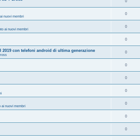
0
0
ai nuovi membri
0
to ai nuovi membri
0
 2019 con telefoni android di ultima generazione
0
Cross
0
0
0
ni
0
 ai nuovi membri
0
0