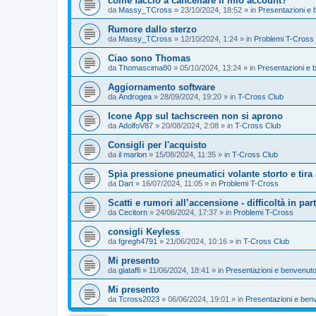
come faccio a cancellare il mio account?
da
Massy_TCross
»
23/10/2024, 18:52
» in
Presentazioni e 
Rumore dallo sterzo
da
Massy_TCross
»
12/10/2024, 1:24
» in
Problemi T-Cross
Ciao sono Thomas
da
Thomascima80
»
05/10/2024, 13:24
» in
Presentazioni e 
Aggiornamento software
da
Androgea
»
28/09/2024, 19:20
» in
T-Cross Club
Icone App sul tachscreen non si aprono
da
AdolfoV87
»
20/08/2024, 2:08
» in
T-Cross Club
Consigli per l'acquisto
da
il marlon
»
15/08/2024, 11:35
» in
T-Cross Club
Spia pressione pneumatici volante storto e tira 
da
Dart
»
16/07/2024, 11:05
» in
Problemi T-Cross
Scatti e rumori all’accensione - difficoltà in par
da
Cecitorn
»
24/06/2024, 17:37
» in
Problemi T-Cross
consigli Keyless
da
fgregh4791
»
21/06/2024, 10:16
» in
T-Cross Club
Mi presento
da
giataffi
»
11/06/2024, 18:41
» in
Presentazioni e benvenuto
Mi presento
da
Tcross2023
»
06/06/2024, 19:01
» in
Presentazioni e ben