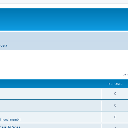
posta
La r
RISPOSTE
0
0
0
i nuovi membri
 su T-Cross