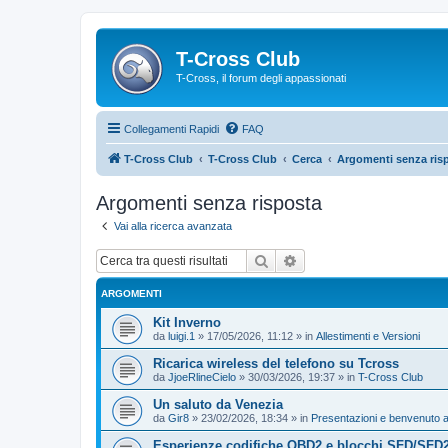
T-Cross Club
T-Cross, il forum degli appassionati
Collegamenti Rapidi
FAQ
T-Cross Club
T-Cross Club
Cerca
Argomenti senza ris
Argomenti senza risposta
Vai alla ricerca avanzata
Cerca
Ricerca avanzata
ARGOMENTI
Kit Inverno
da
luigi.1
»
17/05/2026, 11:12
» in
Allestimenti e Versioni
Ricarica wireless del telefono su Tcross
da
JjoeRlineCielo
»
30/03/2026, 19:37
» in
T-Cross Club
Un saluto da Venezia
da
Gir8
»
23/02/2026, 18:34
» in
Presentazioni e benvenuto a
Esperienze codifiche OBD2 e blocchi SFD/SFD2