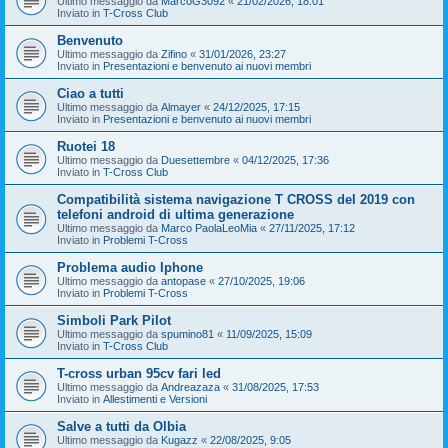
Ultimo messaggio da
MarcoG3092
«
21/02/2026, 18:01
Inviato in
T-Cross Club
Benvenuto
Ultimo messaggio da
Zifino
«
31/01/2026, 23:27
Inviato in
Presentazioni e benvenuto ai nuovi membri
Ciao a tutti
Ultimo messaggio da
Almayer
«
24/12/2025, 17:15
Inviato in
Presentazioni e benvenuto ai nuovi membri
Ruotei 18
Ultimo messaggio da
Duesettembre
«
04/12/2025, 17:36
Inviato in
T-Cross Club
Compatibilità sistema navigazione T CROSS del 2019 con
telefoni android di ultima generazione
Ultimo messaggio da
Marco PaolaLeoMia
«
27/11/2025, 17:12
Inviato in
Problemi T-Cross
Problema audio Iphone
Ultimo messaggio da
antopase
«
27/10/2025, 19:06
Inviato in
Problemi T-Cross
Simboli Park Pilot
Ultimo messaggio da
spumino81
«
11/09/2025, 15:09
Inviato in
T-Cross Club
T-cross urban 95cv fari led
Ultimo messaggio da
Andreazaza
«
31/08/2025, 17:53
Inviato in
Allestimenti e Versioni
Salve a tutti da Olbia
Ultimo messaggio da
Kugazz
«
22/08/2025, 9:05