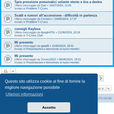
Spia pressione pneumatici volante storto e tira a destra
Ultimo messaggio da
Dart
«
16/07/2024, 11:05
Inviato in
Problemi T-Cross
Scatti e rumori all’accensione - difficoltà in partenza
Ultimo messaggio da
Cecitorn
«
24/06/2024, 17:37
Inviato in
Problemi T-Cross
consigli Keyless
Ultimo messaggio da
fgregh4791
«
21/06/2024, 10:16
Inviato in
T-Cross Club
Mi presento
Ultimo messaggio da
giataffi
«
11/06/2024, 18:41
Inviato in
Presentazioni e benvenuto ai nuovi membri
Mi presento
Ultimo messaggio da
Tcross2023
«
06/06/2024, 19:01
Inviato in
Presentazioni e benvenuto ai nuovi membri
Pagina
1
di
9
1
2
3
4
5
9
Pross
La ricerca ha trovato 209 risultati
…
Questo sito utilizza cookie al fine di fornire la
migliore navigazione possibile
Vai a
Ulteriori informazioni
T-Cross Club
T-Cross Club
Tutti gli orari sono
UTC+02:00
Accetto
Creato da
phpBB
® Forum Software © phpBB Limited
Traduzione Italiana
phpBB-Italia.it