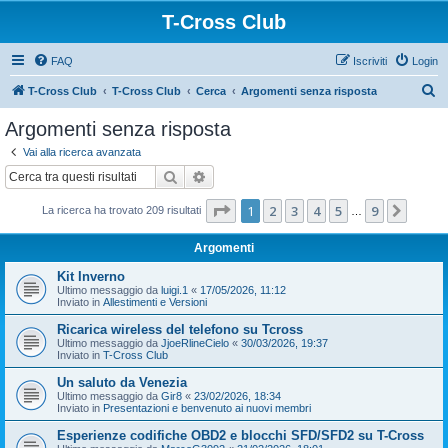
T-Cross Club
FAQ
Iscriviti
Login
C
T-Cross Club
T-Cross Club
Cerca
Argomenti senza risposta
e
Argomenti senza risposta
r
Vai alla ricerca avanzata
c
Cerca
Ricerca avanzata
a
Pagina
1
di
9
1
2
3
4
5
9
Pross
La ricerca ha trovato 209 risultati
…
Argomenti
Kit Inverno
Ultimo messaggio da
luigi.1
«
17/05/2026, 11:12
Inviato in
Allestimenti e Versioni
Ricarica wireless del telefono su Tcross
Ultimo messaggio da
JjoeRlineCielo
«
30/03/2026, 19:37
Inviato in
T-Cross Club
Un saluto da Venezia
Ultimo messaggio da
Gir8
«
23/02/2026, 18:34
Inviato in
Presentazioni e benvenuto ai nuovi membri
Esperienze codifiche OBD2 e blocchi SFD/SFD2 su T-Cross