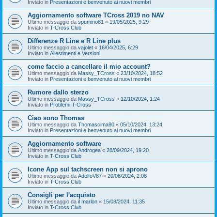
Inviato in
Presentazioni e benvenuto ai nuovi membri
Aggiornamento software TCross 2019 no NAV
Ultimo messaggio da
spumino81
«
19/05/2025, 9:29
Inviato in
T-Cross Club
Differenze R Line e R Line plus
Ultimo messaggio da
vajolet
«
16/04/2025, 6:29
Inviato in
Allestimenti e Versioni
come faccio a cancellare il mio account?
Ultimo messaggio da
Massy_TCross
«
23/10/2024, 18:52
Inviato in
Presentazioni e benvenuto ai nuovi membri
Rumore dallo sterzo
Ultimo messaggio da
Massy_TCross
«
12/10/2024, 1:24
Inviato in
Problemi T-Cross
Ciao sono Thomas
Ultimo messaggio da
Thomascima80
«
05/10/2024, 13:24
Inviato in
Presentazioni e benvenuto ai nuovi membri
Aggiornamento software
Ultimo messaggio da
Androgea
«
28/09/2024, 19:20
Inviato in
T-Cross Club
Icone App sul tachscreen non si aprono
Ultimo messaggio da
AdolfoV87
«
20/08/2024, 2:08
Inviato in
T-Cross Club
Consigli per l'acquisto
Ultimo messaggio da
il marlon
«
15/08/2024, 11:35
Inviato in
T-Cross Club