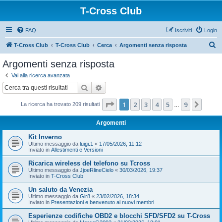
T-Cross Club
FAQ
Iscriviti
Login
C
T-Cross Club
T-Cross Club
Cerca
Argomenti senza risposta
e
Argomenti senza risposta
r
Vai alla ricerca avanzata
c
Cerca
Ricerca avanzata
a
Pagina
1
di
9
1
2
3
4
5
9
Pross
La ricerca ha trovato 209 risultati
…
Argomenti
Kit Inverno
Ultimo messaggio da
luigi.1
«
17/05/2026, 11:12
Inviato in
Allestimenti e Versioni
Ricarica wireless del telefono su Tcross
Ultimo messaggio da
JjoeRlineCielo
«
30/03/2026, 19:37
Inviato in
T-Cross Club
Un saluto da Venezia
Ultimo messaggio da
Gir8
«
23/02/2026, 18:34
Inviato in
Presentazioni e benvenuto ai nuovi membri
Esperienze codifiche OBD2 e blocchi SFD/SFD2 su T-Cross