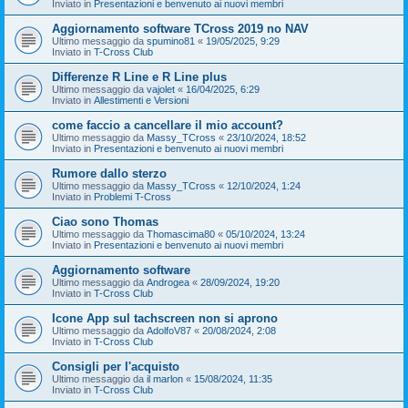
Inviato in
Presentazioni e benvenuto ai nuovi membri
Aggiornamento software TCross 2019 no NAV
Ultimo messaggio da
spumino81
«
19/05/2025, 9:29
Inviato in
T-Cross Club
Differenze R Line e R Line plus
Ultimo messaggio da
vajolet
«
16/04/2025, 6:29
Inviato in
Allestimenti e Versioni
come faccio a cancellare il mio account?
Ultimo messaggio da
Massy_TCross
«
23/10/2024, 18:52
Inviato in
Presentazioni e benvenuto ai nuovi membri
Rumore dallo sterzo
Ultimo messaggio da
Massy_TCross
«
12/10/2024, 1:24
Inviato in
Problemi T-Cross
Ciao sono Thomas
Ultimo messaggio da
Thomascima80
«
05/10/2024, 13:24
Inviato in
Presentazioni e benvenuto ai nuovi membri
Aggiornamento software
Ultimo messaggio da
Androgea
«
28/09/2024, 19:20
Inviato in
T-Cross Club
Icone App sul tachscreen non si aprono
Ultimo messaggio da
AdolfoV87
«
20/08/2024, 2:08
Inviato in
T-Cross Club
Consigli per l'acquisto
Ultimo messaggio da
il marlon
«
15/08/2024, 11:35
Inviato in
T-Cross Club