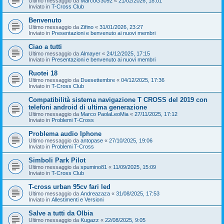
Ultimo messaggio da
MarcoG3092
«
21/02/2026, 18:01
Inviato in
T-Cross Club
Benvenuto
Ultimo messaggio da
Zifino
«
31/01/2026, 23:27
Inviato in
Presentazioni e benvenuto ai nuovi membri
Ciao a tutti
Ultimo messaggio da
Almayer
«
24/12/2025, 17:15
Inviato in
Presentazioni e benvenuto ai nuovi membri
Ruotei 18
Ultimo messaggio da
Duesettembre
«
04/12/2025, 17:36
Inviato in
T-Cross Club
Compatibilità sistema navigazione T CROSS del 2019 con
telefoni android di ultima generazione
Ultimo messaggio da
Marco PaolaLeoMia
«
27/11/2025, 17:12
Inviato in
Problemi T-Cross
Problema audio Iphone
Ultimo messaggio da
antopase
«
27/10/2025, 19:06
Inviato in
Problemi T-Cross
Simboli Park Pilot
Ultimo messaggio da
spumino81
«
11/09/2025, 15:09
Inviato in
T-Cross Club
T-cross urban 95cv fari led
Ultimo messaggio da
Andreazaza
«
31/08/2025, 17:53
Inviato in
Allestimenti e Versioni
Salve a tutti da Olbia
Ultimo messaggio da
Kugazz
«
22/08/2025, 9:05