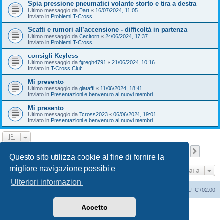
Spia pressione pneumatici volante storto e tira a destra
Ultimo messaggio da
Dart
«
16/07/2024, 11:05
Inviato in
Problemi T-Cross
Scatti e rumori all’accensione - difficoltà in partenza
Ultimo messaggio da
Cecitorn
«
24/06/2024, 17:37
Inviato in
Problemi T-Cross
consigli Keyless
Ultimo messaggio da
fgregh4791
«
21/06/2024, 10:16
Inviato in
T-Cross Club
Mi presento
Ultimo messaggio da
giataffi
«
11/06/2024, 18:41
Inviato in
Presentazioni e benvenuto ai nuovi membri
Mi presento
Ultimo messaggio da
Tcross2023
«
06/06/2024, 19:01
Inviato in
Presentazioni e benvenuto ai nuovi membri
Pagina
1
di
9
1
2
3
4
5
9
Pross
La ricerca ha trovato 209 risultati
…
Questo sito utilizza cookie al fine di fornire la
migliore navigazione possibile
Vai a
Ulteriori informazioni
T-Cross Club
T-Cross Club
Tutti gli orari sono
UTC+02:00
Accetto
Creato da
phpBB
® Forum Software © phpBB Limited
Traduzione Italiana
phpBB-Italia.it