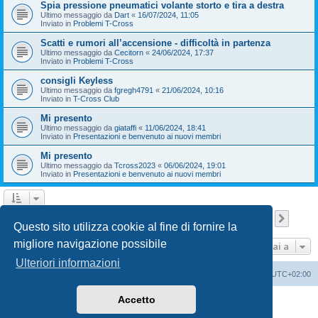
Spia pressione pneumatici volante storto e tira a destra
Ultimo messaggio da
Dart
«
16/07/2024, 11:05
Inviato in
Problemi T-Cross
Scatti e rumori all’accensione - difficoltà in partenza
Ultimo messaggio da
Cecitorn
«
24/06/2024, 17:37
Inviato in
Problemi T-Cross
consigli Keyless
Ultimo messaggio da
fgregh4791
«
21/06/2024, 10:16
Inviato in
T-Cross Club
Mi presento
Ultimo messaggio da
giataffi
«
11/06/2024, 18:41
Inviato in
Presentazioni e benvenuto ai nuovi membri
Mi presento
Ultimo messaggio da
Tcross2023
«
06/06/2024, 19:01
Inviato in
Presentazioni e benvenuto ai nuovi membri
Pagina
1
di
9
1
2
3
4
5
9
Pross
La ricerca ha trovato 209 risultati
…
Questo sito utilizza cookie al fine di fornire la
migliore navigazione possibile
Vai a
Ulteriori informazioni
T-Cross Club
T-Cross Club
Tutti gli orari sono
UTC+02:00
Accetto
Creato da
phpBB
® Forum Software © phpBB Limited
Traduzione Italiana
phpBB-Italia.it