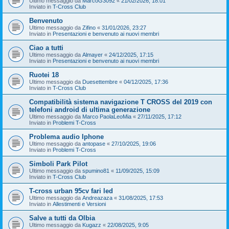
Ultimo messaggio da
MarcoG3092
«
21/02/2026, 18:01
Inviato in
T-Cross Club
Benvenuto
Ultimo messaggio da
Zifino
«
31/01/2026, 23:27
Inviato in
Presentazioni e benvenuto ai nuovi membri
Ciao a tutti
Ultimo messaggio da
Almayer
«
24/12/2025, 17:15
Inviato in
Presentazioni e benvenuto ai nuovi membri
Ruotei 18
Ultimo messaggio da
Duesettembre
«
04/12/2025, 17:36
Inviato in
T-Cross Club
Compatibilità sistema navigazione T CROSS del 2019 con
telefoni android di ultima generazione
Ultimo messaggio da
Marco PaolaLeoMia
«
27/11/2025, 17:12
Inviato in
Problemi T-Cross
Problema audio Iphone
Ultimo messaggio da
antopase
«
27/10/2025, 19:06
Inviato in
Problemi T-Cross
Simboli Park Pilot
Ultimo messaggio da
spumino81
«
11/09/2025, 15:09
Inviato in
T-Cross Club
T-cross urban 95cv fari led
Ultimo messaggio da
Andreazaza
«
31/08/2025, 17:53
Inviato in
Allestimenti e Versioni
Salve a tutti da Olbia
Ultimo messaggio da
Kugazz
«
22/08/2025, 9:05