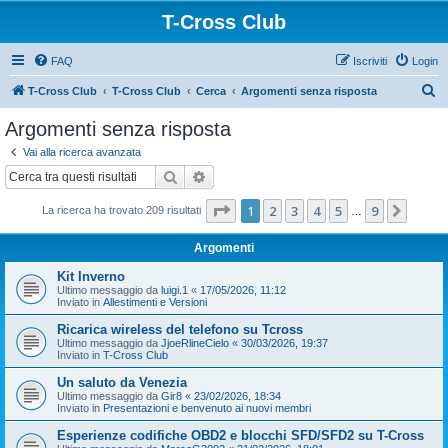
T-Cross Club
FAQ
Iscriviti
Login
C
T-Cross Club
T-Cross Club
Cerca
Argomenti senza risposta
e
Argomenti senza risposta
r
Vai alla ricerca avanzata
c
Cerca
Ricerca avanzata
a
Pagina
1
di
9
1
2
3
4
5
9
Pross
La ricerca ha trovato 209 risultati
…
Argomenti
Kit Inverno
Ultimo messaggio da
luigi.1
«
17/05/2026, 11:12
Inviato in
Allestimenti e Versioni
Ricarica wireless del telefono su Tcross
Ultimo messaggio da
JjoeRlineCielo
«
30/03/2026, 19:37
Inviato in
T-Cross Club
Un saluto da Venezia
Ultimo messaggio da
Gir8
«
23/02/2026, 18:34
Inviato in
Presentazioni e benvenuto ai nuovi membri
Esperienze codifiche OBD2 e blocchi SFD/SFD2 su T-Cross