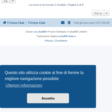
La ricerca ha trovato 3 risultati • Pagina
1
di
1
Vai a
T-Cross Club
T-Cross Club
Tutti gli orari sono
UTC+02:00
Creato da
phpBB
® Forum Software © phpBB Limited
Traduzione Italiana
phpBB-Italia.it
Privacy
|
Condizioni
Questo sito utilizza cookie al fine di fornire la
migliore navigazione possibile
Ulteriori informazioni
Accetto