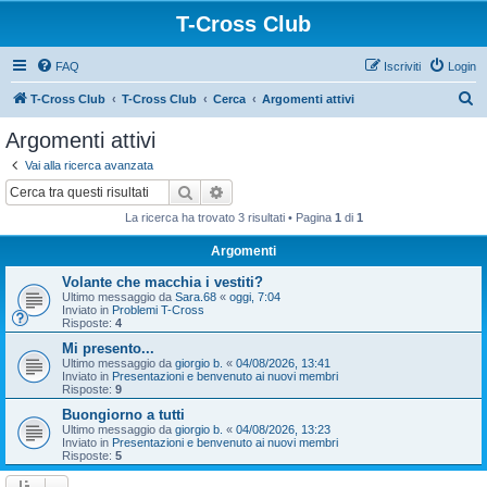
T-Cross Club
FAQ
Iscriviti
Login
C
T-Cross Club
T-Cross Club
Cerca
Argomenti attivi
e
Argomenti attivi
r
Vai alla ricerca avanzata
c
Cerca
Ricerca avanzata
a
La ricerca ha trovato 3 risultati • Pagina
1
di
1
Argomenti
Volante che macchia i vestiti?
Ultimo messaggio da
Sara.68
«
oggi, 7:04
Inviato in
Problemi T-Cross
Risposte:
4
Mi presento...
Ultimo messaggio da
giorgio b.
«
04/08/2026, 13:41
Inviato in
Presentazioni e benvenuto ai nuovi membri
Risposte:
9
Buongiorno a tutti
Ultimo messaggio da
giorgio b.
«
04/08/2026, 13:23
Inviato in
Presentazioni e benvenuto ai nuovi membri
Risposte:
5