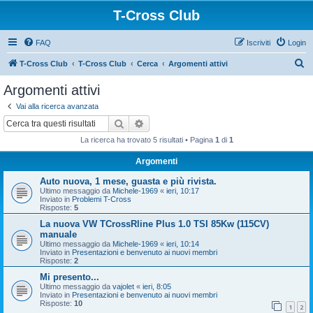
T-Cross Club
FAQ
Iscriviti
Login
C
T-Cross Club
T-Cross Club
Cerca
Argomenti attivi
e
Argomenti attivi
r
Vai alla ricerca avanzata
c
Cerca
Ricerca avanzata
a
La ricerca ha trovato 5 risultati • Pagina
1
di
1
Argomenti
Auto nuova, 1 mese, guasta e più rivista.
Ultimo messaggio da
Michele-1969
«
ieri, 10:17
Inviato in
Problemi T-Cross
Risposte:
5
La nuova VW TCrossRline Plus 1.0 TSI 85Kw (115CV)
manuale
Ultimo messaggio da
Michele-1969
«
ieri, 10:14
Inviato in
Presentazioni e benvenuto ai nuovi membri
Risposte:
2
Mi presento...
Ultimo messaggio da
vajolet
«
ieri, 8:05
Inviato in
Presentazioni e benvenuto ai nuovi membri
Risposte:
10
1
2