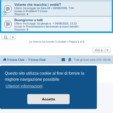
Volante che macchia i vestiti?
Ultimo messaggio da
Sara.68
«
06/08/2026, 7:04
Inviato in
Problemi T-Cross
Risposte:
4
Buongiorno a tutti
Ultimo messaggio da
giorgio b.
«
04/08/2026, 13:23
Inviato in
Presentazioni e benvenuto ai nuovi membri
Risposte:
5
La ricerca ha trovato 5 risultati • Pagina
1
di
1
Vai a
T-Cross Club
T-Cross Club
Tutti gli orari sono
UTC+02:00
Creato da
phpBB
® Forum Software © phpBB Limited
Questo sito utilizza cookie al fine di fornire la
Traduzione Italiana
phpBB-Italia.it
Privacy
|
Condizioni
migliore navigazione possibile
Ulteriori informazioni
Accetto