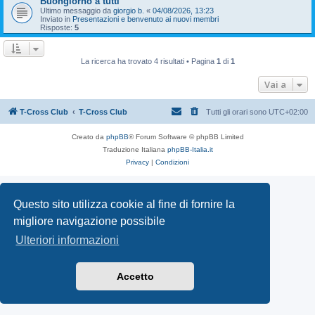
Buongiorno a tutti
Ultimo messaggio da
giorgio b.
«
04/08/2026, 13:23
Inviato in
Presentazioni e benvenuto ai nuovi membri
Risposte:
5
La ricerca ha trovato 4 risultati • Pagina
1
di
1
Vai a
T-Cross Club
T-Cross Club
Tutti gli orari sono
UTC+02:00
Creato da
phpBB
® Forum Software © phpBB Limited
Traduzione Italiana
phpBB-Italia.it
Privacy
|
Condizioni
Questo sito utilizza cookie al fine di fornire la
migliore navigazione possibile
Ulteriori informazioni
Accetto