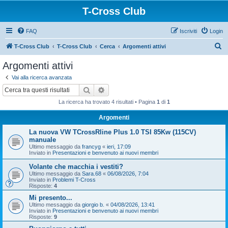
T-Cross Club
FAQ
Iscriviti
Login
C
T-Cross Club
T-Cross Club
Cerca
Argomenti attivi
e
Argomenti attivi
r
Vai alla ricerca avanzata
c
Cerca
Ricerca avanzata
a
La ricerca ha trovato 4 risultati • Pagina
1
di
1
Argomenti
La nuova VW TCrossRline Plus 1.0 TSI 85Kw (115CV)
manuale
Ultimo messaggio da
francyg
«
ieri, 17:09
Inviato in
Presentazioni e benvenuto ai nuovi membri
Volante che macchia i vestiti?
Ultimo messaggio da
Sara.68
«
06/08/2026, 7:04
Inviato in
Problemi T-Cross
Risposte:
4
Mi presento...
Ultimo messaggio da
giorgio b.
«
04/08/2026, 13:41
Inviato in
Presentazioni e benvenuto ai nuovi membri
Risposte:
9