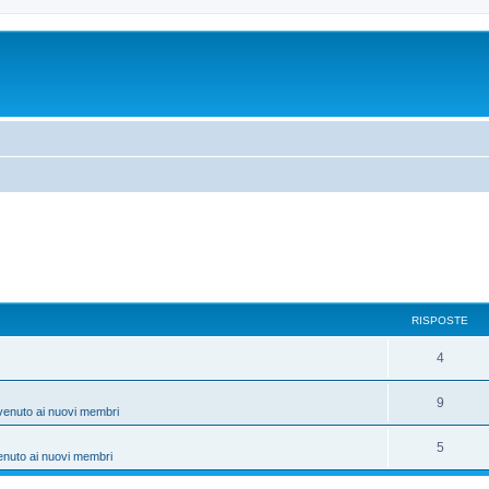
RISPOSTE
4
9
venuto ai nuovi membri
5
enuto ai nuovi membri