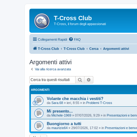
T-Cross Club
T-Cross, il forum degli appassionati
Collegamenti Rapidi
FAQ
T-Cross Club
T-Cross Club
Cerca
Argomenti attivi
Argomenti attivi
Vai alla ricerca avanzata
Cerca
Ricerca avanzata
ARGOMENTI
Volante che macchia i vestiti?
da
Sara.68
»
ieri, 8:55
» in
Problemi T-Cross
Mi presento...
da
Michele-1969
»
07/07/2026, 9:29
» in
Presentazioni e ben
Buongiorno a tutti
da
maurizio64
»
29/07/2026, 17:02
» in
Presentazioni e benv