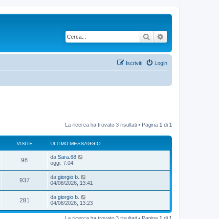
Cerca
Ricerca avanzata
Iscriviti
Login
La ricerca ha trovato 3 risultati • Pagina
1
di
1
VISITE
ULTIMO MESSAGGIO
da
Sara.68
96
oggi, 7:04
da
giorgio b.
937
04/08/2026, 13:41
da
giorgio b.
281
04/08/2026, 13:23
La ricerca ha trovato 3 risultati • Pagina
1
di
1