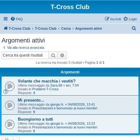
T-Cross Club
FAQ
Iscriviti
Login
C
T-Cross Club
T-Cross Club
Cerca
Argomenti attivi
e
Argomenti attivi
r
Vai alla ricerca avanzata
c
Cerca
Ricerca avanzata
a
La ricerca ha trovato 3 risultati • Pagina
1
di
1
Argomenti
Volante che macchia i vestiti?
Ultimo messaggio da
Sara.68
«
ieri, 7:04
Inviato in
Problemi T-Cross
Risposte:
4
Mi presento...
Ultimo messaggio da
giorgio b.
«
04/08/2026, 13:41
Inviato in
Presentazioni e benvenuto ai nuovi membri
Risposte:
9
Buongiorno a tutti
Ultimo messaggio da
giorgio b.
«
04/08/2026, 13:23
Inviato in
Presentazioni e benvenuto ai nuovi membri
Risposte:
5