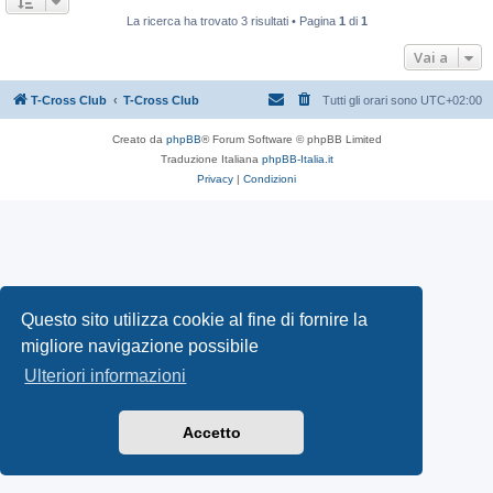
La ricerca ha trovato 3 risultati • Pagina
1
di
1
Vai a
T-Cross Club
T-Cross Club
Tutti gli orari sono
UTC+02:00
Creato da
phpBB
® Forum Software © phpBB Limited
Traduzione Italiana
phpBB-Italia.it
Privacy
|
Condizioni
Questo sito utilizza cookie al fine di fornire la
migliore navigazione possibile
Ulteriori informazioni
Accetto