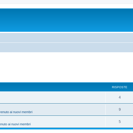
RISPOSTE
4
9
venuto ai nuovi membri
5
enuto ai nuovi membri