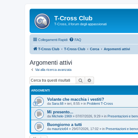
T-Cross Club
T-Cross, il forum degli appassionati
Collegamenti Rapidi
FAQ
T-Cross Club
T-Cross Club
Cerca
Argomenti attivi
Argomenti attivi
Vai alla ricerca avanzata
Cerca
Ricerca avanzata
ARGOMENTI
Volante che macchia i vestiti?
da
Sara.68
»
ieri, 8:55
» in
Problemi T-Cross
Mi presento...
da
Michele-1969
»
07/07/2026, 9:29
» in
Presentazioni e ben
Buongiorno a tutti
da
maurizio64
»
29/07/2026, 17:02
» in
Presentazioni e benv