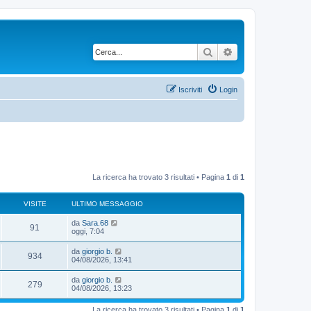
Cerca
Ricerca avanzata
Iscriviti
Login
La ricerca ha trovato 3 risultati • Pagina
1
di
1
VISITE
ULTIMO MESSAGGIO
da
Sara.68
91
oggi, 7:04
da
giorgio b.
934
04/08/2026, 13:41
da
giorgio b.
279
04/08/2026, 13:23
La ricerca ha trovato 3 risultati • Pagina
1
di
1