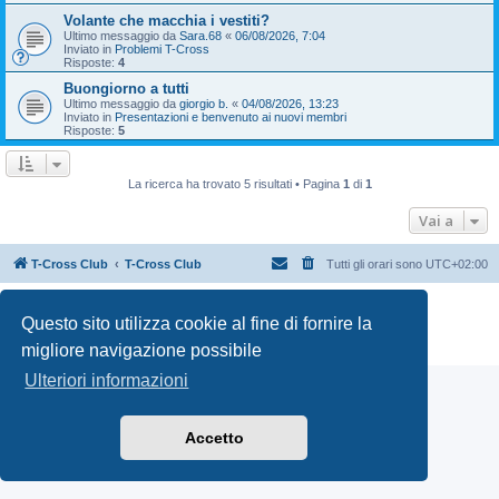
Volante che macchia i vestiti?
Ultimo messaggio da
Sara.68
«
06/08/2026, 7:04
Inviato in
Problemi T-Cross
Risposte:
4
Buongiorno a tutti
Ultimo messaggio da
giorgio b.
«
04/08/2026, 13:23
Inviato in
Presentazioni e benvenuto ai nuovi membri
Risposte:
5
La ricerca ha trovato 5 risultati • Pagina
1
di
1
Vai a
T-Cross Club
T-Cross Club
Tutti gli orari sono
UTC+02:00
Creato da
phpBB
® Forum Software © phpBB Limited
Questo sito utilizza cookie al fine di fornire la
Traduzione Italiana
phpBB-Italia.it
Privacy
|
Condizioni
migliore navigazione possibile
Ulteriori informazioni
Accetto