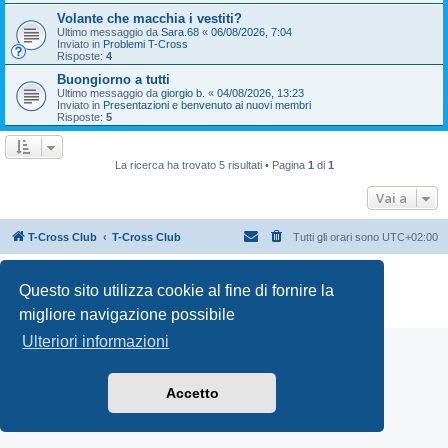
Volante che macchia i vestiti?
Ultimo messaggio da
Sara.68
«
06/08/2026, 7:04
Inviato in
Problemi T-Cross
Risposte:
4
Buongiorno a tutti
Ultimo messaggio da
giorgio b.
«
04/08/2026, 13:23
Inviato in
Presentazioni e benvenuto ai nuovi membri
Risposte:
5
La ricerca ha trovato 5 risultati • Pagina
1
di
1
Vai a
T-Cross Club
T-Cross Club
Tutti gli orari sono
UTC+02:00
Creato da
phpBB
® Forum Software © phpBB Limited
Questo sito utilizza cookie al fine di fornire la
Traduzione Italiana
phpBB-Italia.it
Privacy
|
Condizioni
migliore navigazione possibile
Ulteriori informazioni
Accetto