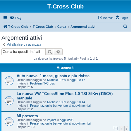
T-Cross Club
FAQ
Iscriviti
Login
C
T-Cross Club
T-Cross Club
Cerca
Argomenti attivi
e
Argomenti attivi
r
Vai alla ricerca avanzata
c
Cerca
Ricerca avanzata
a
La ricerca ha trovato 5 risultati • Pagina
1
di
1
Argomenti
Auto nuova, 1 mese, guasta e più rivista.
Ultimo messaggio da
Michele-1969
«
oggi, 10:17
Inviato in
Problemi T-Cross
Risposte:
5
La nuova VW TCrossRline Plus 1.0 TSI 85Kw (115CV)
manuale
Ultimo messaggio da
Michele-1969
«
oggi, 10:14
Inviato in
Presentazioni e benvenuto ai nuovi membri
Risposte:
2
Mi presento...
Ultimo messaggio da
vajolet
«
oggi, 8:05
Inviato in
Presentazioni e benvenuto ai nuovi membri
Risposte:
10
1
2