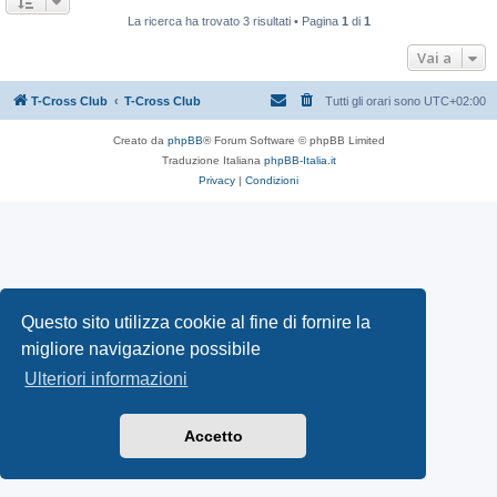
La ricerca ha trovato 3 risultati • Pagina
1
di
1
Vai a
T-Cross Club
T-Cross Club
Tutti gli orari sono
UTC+02:00
Creato da
phpBB
® Forum Software © phpBB Limited
Traduzione Italiana
phpBB-Italia.it
Privacy
|
Condizioni
Questo sito utilizza cookie al fine di fornire la
migliore navigazione possibile
Ulteriori informazioni
Accetto