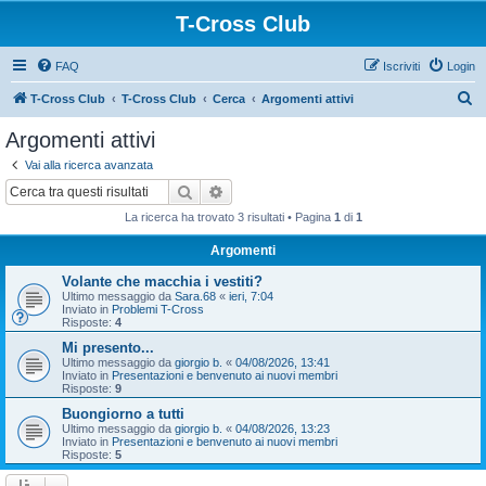
T-Cross Club
FAQ
Iscriviti
Login
C
T-Cross Club
T-Cross Club
Cerca
Argomenti attivi
e
Argomenti attivi
r
Vai alla ricerca avanzata
c
Cerca
Ricerca avanzata
a
La ricerca ha trovato 3 risultati • Pagina
1
di
1
Argomenti
Volante che macchia i vestiti?
Ultimo messaggio da
Sara.68
«
ieri, 7:04
Inviato in
Problemi T-Cross
Risposte:
4
Mi presento...
Ultimo messaggio da
giorgio b.
«
04/08/2026, 13:41
Inviato in
Presentazioni e benvenuto ai nuovi membri
Risposte:
9
Buongiorno a tutti
Ultimo messaggio da
giorgio b.
«
04/08/2026, 13:23
Inviato in
Presentazioni e benvenuto ai nuovi membri
Risposte:
5