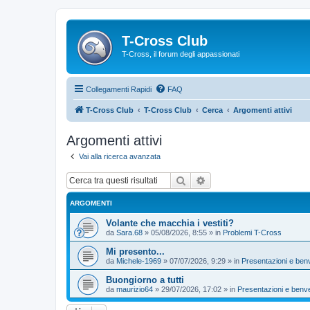
T-Cross Club
T-Cross, il forum degli appassionati
Collegamenti Rapidi
FAQ
T-Cross Club
T-Cross Club
Cerca
Argomenti attivi
Argomenti attivi
Vai alla ricerca avanzata
Cerca
Ricerca avanzata
ARGOMENTI
Volante che macchia i vestiti?
da
Sara.68
»
05/08/2026, 8:55
» in
Problemi T-Cross
Mi presento...
da
Michele-1969
»
07/07/2026, 9:29
» in
Presentazioni e ben
Buongiorno a tutti
da
maurizio64
»
29/07/2026, 17:02
» in
Presentazioni e benv