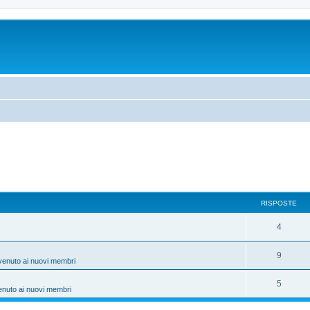
RISPOSTE
4
9
venuto ai nuovi membri
5
enuto ai nuovi membri