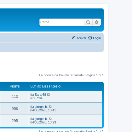
Cerca
Ricerca avanzata
Iscriviti
Login
La ricerca ha trovato 3 risultati • Pagina
1
di
1
VISITE
ULTIMO MESSAGGIO
da
Sara.68
113
ieri, 7:04
da
giorgio b.
958
04/08/2026, 13:41
da
giorgio b.
295
04/08/2026, 13:23
La ricerca ha trovato 3 risultati • Pagina
1
di
1