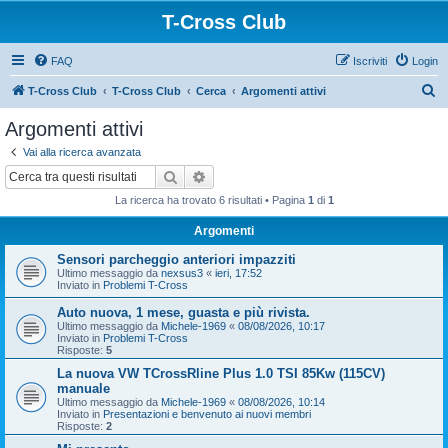
T-Cross Club
FAQ
Iscriviti
Login
C
T-Cross Club
T-Cross Club
Cerca
Argomenti attivi
e
Argomenti attivi
r
Vai alla ricerca avanzata
c
Cerca
Ricerca avanzata
a
La ricerca ha trovato 6 risultati • Pagina
1
di
1
Argomenti
Sensori parcheggio anteriori impazziti
Ultimo messaggio da
nexsus3
«
ieri, 17:52
Inviato in
Problemi T-Cross
Auto nuova, 1 mese, guasta e più rivista.
Ultimo messaggio da
Michele-1969
«
08/08/2026, 10:17
Inviato in
Problemi T-Cross
Risposte:
5
La nuova VW TCrossRline Plus 1.0 TSI 85Kw (115CV)
manuale
Ultimo messaggio da
Michele-1969
«
08/08/2026, 10:14
Inviato in
Presentazioni e benvenuto ai nuovi membri
Risposte:
2