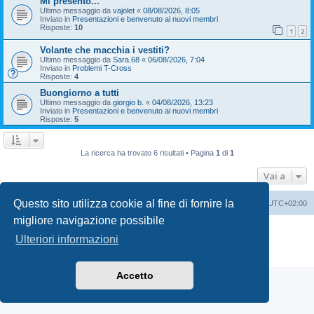
Mi presento...
Ultimo messaggio da
vajolet
«
08/08/2026, 8:05
Inviato in
Presentazioni e benvenuto ai nuovi membri
Risposte:
10
1
2
Volante che macchia i vestiti?
Ultimo messaggio da
Sara.68
«
06/08/2026, 7:04
Inviato in
Problemi T-Cross
Risposte:
4
Buongiorno a tutti
Ultimo messaggio da
giorgio b.
«
04/08/2026, 13:23
Inviato in
Presentazioni e benvenuto ai nuovi membri
Risposte:
5
La ricerca ha trovato 6 risultati • Pagina
1
di
1
Vai a
Questo sito utilizza cookie al fine di fornire la
T-Cross Club
T-Cross Club
Tutti gli orari sono
UTC+02:00
migliore navigazione possibile
Creato da
phpBB
® Forum Software © phpBB Limited
Ulteriori informazioni
Traduzione Italiana
phpBB-Italia.it
Privacy
|
Condizioni
Accetto