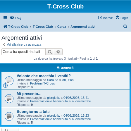
T-Cross Club
FAQ
Iscriviti
Login
C
T-Cross Club
T-Cross Club
Cerca
Argomenti attivi
e
Argomenti attivi
r
Vai alla ricerca avanzata
c
Cerca
Ricerca avanzata
a
La ricerca ha trovato 3 risultati • Pagina
1
di
1
Argomenti
Volante che macchia i vestiti?
Ultimo messaggio da
Sara.68
«
ieri, 7:04
Inviato in
Problemi T-Cross
Risposte:
4
Mi presento...
Ultimo messaggio da
giorgio b.
«
04/08/2026, 13:41
Inviato in
Presentazioni e benvenuto ai nuovi membri
Risposte:
9
Buongiorno a tutti
Ultimo messaggio da
giorgio b.
«
04/08/2026, 13:23
Inviato in
Presentazioni e benvenuto ai nuovi membri
Risposte:
5