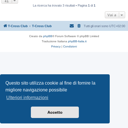
La ricerca ha trovato 3 risultati • Pagina
1
di
1
Vai a
T-Cross Club
T-Cross Club
Tutti gli orari sono
UTC+02:00
Creato da
phpBB
® Forum Software © phpBB Limited
Traduzione Italiana
phpBB-Italia.it
Privacy
|
Condizioni
Questo sito utilizza cookie al fine di fornire la
migliore navigazione possibile
Ulteriori informazioni
Accetto